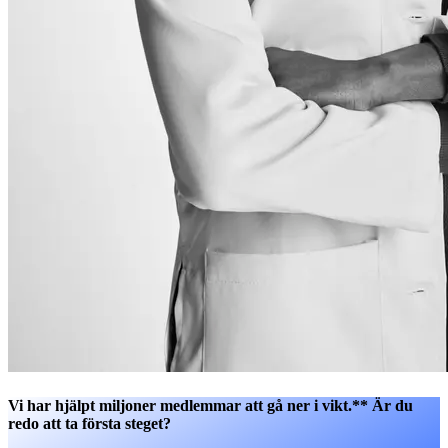
Vi har hjälpt miljoner medlemmar att gå ner i vikt.** Är du
redo att ta första steget?