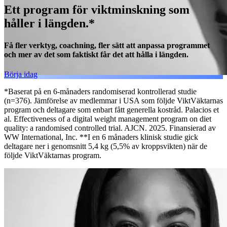
Ett program för viktminskning
som
håller i längden.*
Få fler verktyg, coachning, fler sätt att anpassa programmet
och mer av det som
faktiskt
får det att hålla i längden.
Börja idag
*Baserat på en 6-månaders randomiserad kontrollerad studie
(n=376). Jämförelse av medlemmar i USA som följde ViktVäktarnas
program och deltagare som enbart fått generella kostråd. Palacios et
al. Effectiveness of a digital weight management program on diet
quality: a randomised controlled trial. AJCN. 2025. Finansierad av
WW International, Inc. **I en 6 månaders klinisk studie gick
deltagare ner i genomsnitt 5,4 kg (5,5% av kroppsvikten) när de
följde ViktVäktarnas program.