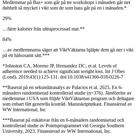
Medlemmar på Bas+ som går på tre workshops i månaden går ner
dubbelt så mycket i vikt som de som bara går på en i månaden.*
2
9
%
…färre kalorier från ultraprocessad mat.**
8
4
%
…av medlemmarna säger att ViktVäktarna hjälpte dem gå ner i vikt
på ett hälsosamt sätt.***
*Johnston CA, Moreno JP, Hernandez DC, et al. Levels of
adherence needed to achieve significant weight loss. Int J Obes
(Lond). 2019;43(1):125-131. doi:10.1038/s41366-018-0226-7
**Baserat på en sekundäranalys av Palacios et al. 2025, En 6-
månaders randomiserad kontrollerad studie (n=376). Jämförelse av
medlemmar i USA som följde ViktVäktarnas program och deltagare
som enbart fått generella kostråd. Manuskriptutkast. Finansierad av
WW International, Inc
***Baserat på enkätsvar från en 6-månaders randomiserad och
kontrollerad studie av Pointsprogrammet vid Georgia Southern
University, 2023. Finansierad av WW International, Inc.