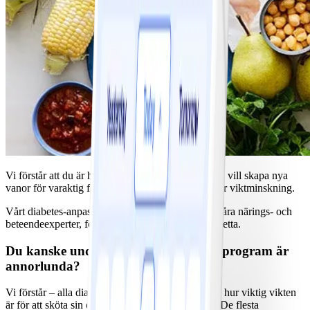
Vi förstår att du är här för att nå dina hälsomål. Du vill skapa nya
vanor för varaktig förändring. Du vill ha en hållbar viktminskning.
Vårt diabetes-anpassade program är utformat av våra närings- och
beteendeexperter, för att hjälpa dig att uppnå allt detta.
Du kanske undrar på vilket sätt detta program är
annorlunda?
Vi förstår – alla diabetiker får höra samma råd om hur viktig vikten
är för att sköta sin diabetes. Men saken är denna: De flesta