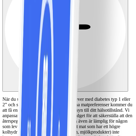
När du svarar “ja” på frågan “Om du lever med diabetes typ 1 eller
2” och sedan svarar på frågorna om dina matpreferenser kommer du
att få en personlig matplan som tar hänsyn till ditt hälsotillstånd. Vi
anpassar din NollPointslista och din budget för att säkerställa att den
återspeglar den mat du gillar att äta och även är lämplig för någon
som lever med diabetes. Det betyder att mat som har ett högre
kolhydratinnehåll (t ex frukt, havregryn, mjölkprodukter) inte