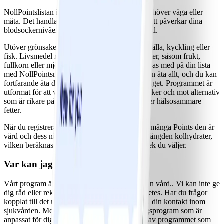
NollPointslistan innehåller produkter du inte behöver väga eller
mäta. Det handlar om livsmedel som inte lika lätt påverkar dina
blodsockernivåer. Du kan äta dem så ofta du vill.
Utöver grönsaker kan din NollPointslista innehålla, kyckling eller
fisk. Livsmedel med en högre halt av kolhydrater, såsom frukt,
fullkorn eller mjölkprodukter, kommer inte finnas med på din lista
med NollPointsmat. Och det är okej. För du kan äta allt, och du kan
fortfarande äta dem genom att använda din budget. Programmet är
utformat för att vägleda dig bort från tillsatt socker och mot alternativ
som är rikare på fiber och protein och innehåller hälsosammare
fetter.
När du registrerar mat i WW-appen ser du hur många Points den är
värd och dess näringsinformation, däribland mängden kolhydrater,
vilken beräknas beroende på den portionsstorlek du väljer.
Var kan jag få stöd?
Vårt program är inte någon ersättning för annan vård.. Vi kan inte ge
dig råd eller rekommendationer kring din diabetes. Har du frågor
kopplat till det uppmuntrar vi dig att prata med din kontakt inom
sjukvården. Men vi erbjuder ett viktminskningsprogram som är
anpassat för dig. Du tar del av alla olika delar av programmet som