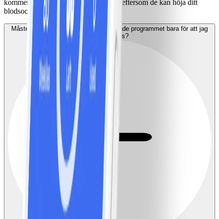
kommer hamna på din NollPointslista eftersom de kan höja ditt
blodsocker mer än andra typer av mat.
Måste jag byta till det diabetesanpassade programmet bara för att jag
har diabetes?