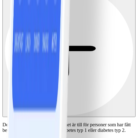
Det diabetesanpassade programmet är till för personer som har fått
besked på att de har antingen diabetes typ 1 eller diabetes typ 2.