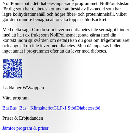
NollPointsmat i det diabetesanpassade programmet. NollPointslistan
för dig som har diabetes kommer att bestå av livsmedel som har
lägre kolhydratinnehåll och högre fiber- och proteininnehåll, vilket
gör dem mindre benägna att orsaka toppar i blodsockret.
Med detta sagt: Om du som lever med diabetes inte ser något hinder
med att ha t ex frukt som NollPointsmat (prata gärna med din
kontakt inom sjukvården om detta!) kan du göra om frågeformuläret
och ange att du inte lever med diabetes. Men då anpassas heller
inget annat i programmet efter att du lever med diabetes.
Ladda ner WW-appen
Våra program
Bas
Bas+
Bas+ Klimakteriet
GLP-1 Stöd
Diabetesstöd
Priser & Erbjudanden
Jämför program & priser