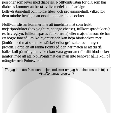
personer som lever med diabetes. NollPointslistan för dig som har
diabetes kommer att bestå av livsmedel som har lägre
kolhydratinnehåll och högre fiber- och proteininnehåll, vilket gör
dem mindre benägna att orsaka toppar i blodsockret.
NollPointslistan kommer inte att innehålla mat som frukt,
mejeriprodukter (t ex yoghurt, cottage cheese), fullkornsprodukter (t
ex havregryn, fullkornspasta, fullkornsris) eller majs eftersom de har
ett högre innehåll av kolhydrater och kan höja blodsockret mer
jämfört med mat som icke-stärkelserika grönsaker och magert
protein. Fördelen att räkna Points på den här maten är att du då
håller koll på mängden vilket kan vara gynnsamt för ditt blodsocker
jämfört med att äta NollPointsmat där man inte behöver hålla koll på
mängder och Pointsvärde.
Får jag inte äta frukt och mejeriprodukter om jag har diabetes och följer
ViktVäktarnas program?