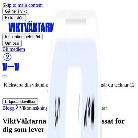
Skip to main content
Gå ner i vikt
Extra stöd
Inspiration och stöd
Om oss
Bli medlem
Kickstarta din viktminskningsresa nu! Spara 50% när du tecknar 12
månaders medlemskap.
Erbjudandevillkor
Blogg
Viktminskning
Program
Hur det fungerar
ViktVäktarnas program – anpassat för
dig som lever med diabetes