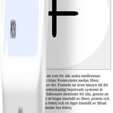
De är uträknade på samma sätt som för alla andra medlemmar.
Tillsatt socker och mättat fett höjer Pointsvärdet medan fibrer,
protein och omättat fett sänker det. Formeln tar även hänsyn till det
totala kalorivärdet. Det här vetenskapligt beprövade systemet är
utformat för att guida till ett hälsosamt ätmönster för alla, genom att
guida till att äta mat som har ett högre innehåll av fibrer, protein och
omättat fett (det hälsosamma fettet) och ett lägre innehåll av tillsatt
socker och mättat fett (det mindre bra fettet).