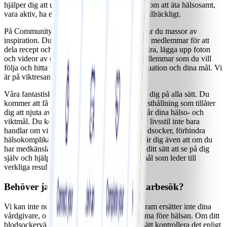
hjälper dig att uppnå varaktiga förändringar, som att äta hälsosamt,
vara aktiv, ha en positiv inställning och sova tillräckligt.
På Community, vårt eget sociala nätverk, hittar du massor av
inspiration. Du kan delta i grupper med andra medlemmar för att
dela recept och träningsvideor, heja på varandra, lägga upp foton
och videor av dina milstolpar, följa andra medlemmar som du vill
följa och hitta vänner som förstår både din situation och dina mål. Vi
är på viktresan tillsammans!
Våra fantastiska coacher arbetar för att backa dig på alla sätt. Du
kommer att få strategier för att hantera din kosthållning som tillåter
dig att njuta av maten samtidigt som du uppnår dina hälso- och
viktmål. Du kommer att upptäcka att en aktiv livsstil inte bara
handlar om vikt, utan även kan sänka ditt blodsocker, förhindra
hälsokomplikationer och minska stress. Du lär dig även att om du
har medkänsla för dig själv kan det förändra ditt sätt att se på dig
själv och hjälpa dig att sätta upp realistiska mål som leder till
verkliga resultat.
Behöver jag fortfarande gå på läkarbesök?
Vi kan inte nog understryka detta: Vårt program ersätter inte dina
vårdgivare, och viktnedgång ska aldrig komma före hälsan. Om ditt
blodsockervärde inte ligger där det ska, fortsätt kontrollera det enligt