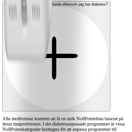
Är min NollPointslista annorlunda eftersom jag har diabetes?
Alla medlemmar kommer att få en unik NollPointslista baserat på
deras matpreferenser. I det diabetesanpassade programmet är vissa
NollPointskategorier borttagna för att anpassa programmet till