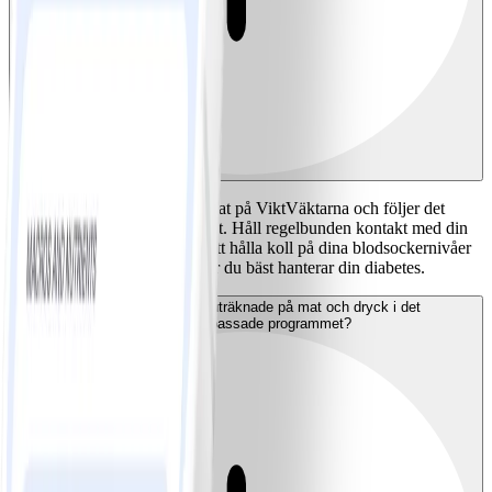
Ja, Du bör meddela att du börjat på ViktVäktarna och följer det
diabetesanpassade programmet. Håll regelbunden kontakt med din
kontakt inom sjukvården för att hålla koll på dina blodsockernivåer
eller för andra frågor kring hur du bäst hanterar din diabetes.
Hur är Pointsvärdena uträknade på mat och dryck i det
diabetesanpassade programmet?