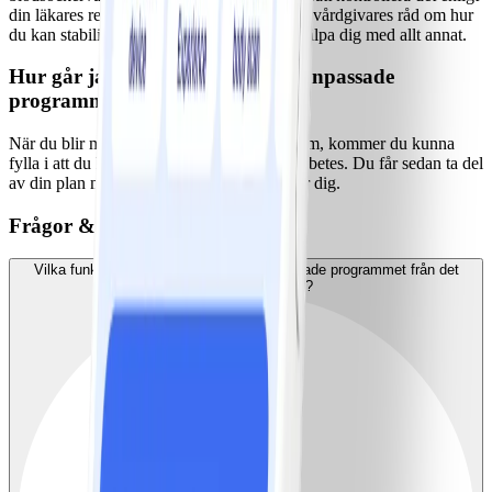
din läkares rekommendationer och följ dina vårdgivares råd om hur
du kan stabilisera det. Vi finns här för att hjälpa dig med allt annat.
Hur går jag över till det diabetesanpassade
programmet?
När du blir medlem i ViktVäktarnas program, kommer du kunna
fylla i att du lever med typ 1- eller typ 2-diabetes. Du får sedan ta del
av din plan med NollPointsmat specifikt för dig.
Frågor & Svar
Vilka funktioner skiljer det diabetesanpassade programmet från det
vanliga programmet?