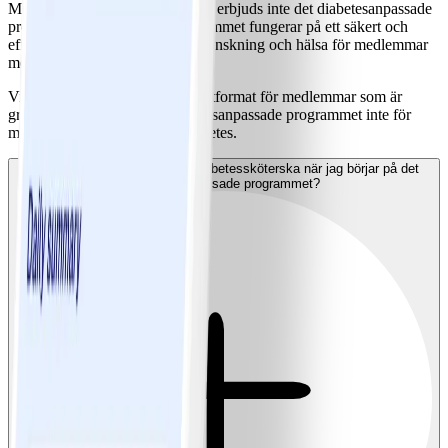
Medlemmar som har prediabetes erbjuds inte det diabetesanpassade
programmet. Det vanliga programmet fungerar på ett säkert och
effektivt sätt när det gäller viktminskning och hälsa för medlemmar
med prediabetes.
ViktVäktarnas program är inte utformat för medlemmar som är
gravida och därför är det diabetesanpassade programmet inte för
medlemmar med graviditetsdiabetes.
Ska jag meddela min läkare/diabetessköterska när jag börjar på det
diabetesanpassade programmet?