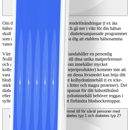
Om ditt mål är att göra varaktiga beteendeförändringar (t ex äta
hälsosammare och vara mer aktiv) och gå ner i vikt för din hälsas
skull bör du överväga att byta till det diabetesanpassade programmet
som är speciellt anpassat för att hjälpa dig att etablera hälsosamma
vanor när du lever med diabetes.
Vårt diabetesanpassade program tillhandahåller en personlig
NollPointslista som tar hänsyn både till dina unika matpreferenser
och att du lever med diabetes. Mat som innehåller mycket
kolhydrater (t ex frukt, havregryn, mejeriprodukter) kommer inte att
vara ett NollPointsval för dig eftersom dessa livsmedel kan höja ditt
blodsocker mer än mat som har lägre kolhydratinnehåll (t ex icke-
stärkelserika grönsaker, hälsosamma fetter och magra proteiner). Det
diabetesanpassade programmet är anpassat för ditt hälsotillstånd
eftersom mat som har ett högre kolhydratinnehåll behöver reggas i
syfte att hålla koll på mängder för att förhindra blodsockertoppar.
Är det diabetesanpassade programmet till för såväl personer med
prediabetes, graviditetsdiabets, diabetes typ 1 och diabetes typ 2?