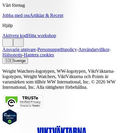
Vårt företag
Jobba med oss
Artiklar & Recept
Hjälp
Aktivera kod
Hitta workshop
Ansvarig utgivare
-
Personuppgiftspolicy
-
Användarvillkor
-
Hälsonotis
-
Hantera cookies
🇸🇪
Sverige
Weight Watchers-logotypen, WW-logotypen, ViktVäktarna-
logotypen, Weight Watchers, ViktVäktarna och Points är
varumärken som tillhör WW International, Inc. © 2026 WW
International, Inc. Alla rättigheter förbehållna.