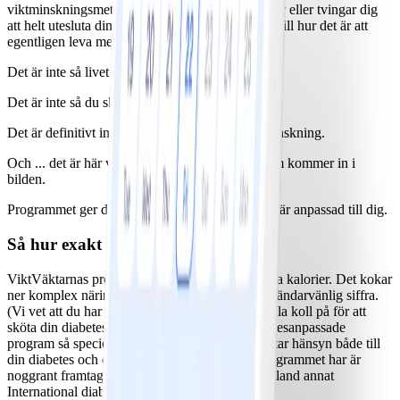
viktminskningsmetoder, som innebär strikta dieter eller tvingar dig
att helt utesluta dina favoriträtter, tar inte hänsyn till hur det är att
egentligen leva med diabetes.
Det är inte så livet ser ut i verkligheten.
Det är inte så du skapar varaktiga vanor.
Det är definitivt inte så du uppnår hållbar viktminskning.
Och ... det är här vårt diabetesanpassade program kommer in i
bilden.
Programmet ger dig en viktminskningsplan som är anpassad till dig.
Så hur exakt fungerar det?
ViktVäktarnas program gör mer än att bara räkna kalorier. Det kokar
ner komplex näringsinformation till en enda användarvänlig siffra.
(Vi vet att du har tillräckligt många siffror att hålla koll på för att
sköta din diabetes.) Men det som gör vårt diabetesanpassade
program så speciellt är vår NollPointslista, som tar hänsyn både till
din diabetes och dina unika kostpreferenser. Programmet har är
noggrant framtaget för diabetiker och stöds av bland annat
International diabetes federation.