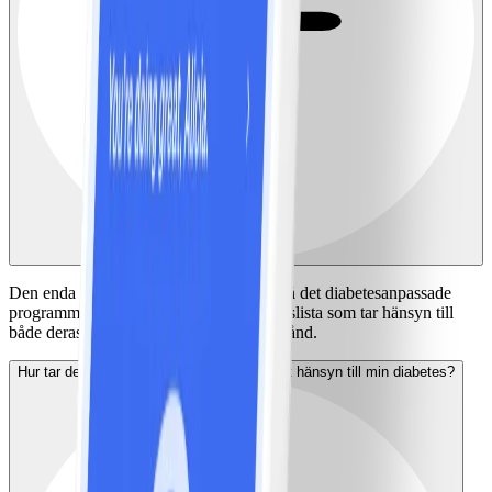
Den enda skillnaden är att medlemmar på det diabetesanpassade
programmet har en individuell NollPointslista som tar hänsyn till
både deras matpreferenser och hälsotillstånd.
Hur tar det diabetesanpassade programmet hänsyn till min diabetes?