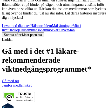
Varje viktresa är unik och sällan en spikrak linje från start till mål.
Ibland stöter vi på hinder på vägen, och utmaningarna vi ställs inför
kan även de se olika ut. Här kan du läsa om medlemmar som lyckats
ta sig över de hinder du just nu står inför. Låt deras historier inspirera
dig att lyckas!
Leva med diabetes
Hälsoproblem
Målsättningar
Mitt i
livet
Bröllop
Tillsammans
Mammor
Var i livet
Män
Sortera efter:
Mest populära
Laddar...
Gå med i det #1 läkare-
rekommenderade
viktnedgångsprogrammet*
Gå med nu
Jämför medlemskap