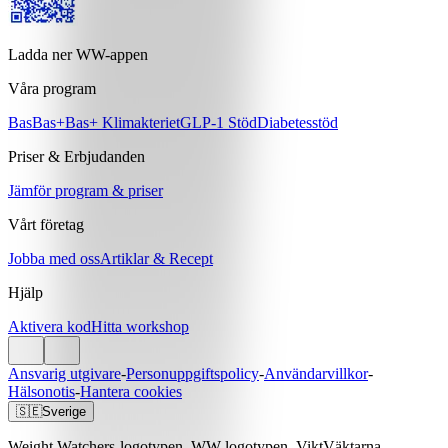
Ladda ner WW-appen
Våra program
Bas
Bas+
Bas+ Klimakteriet
GLP-1 Stöd
Diabetesstöd
Priser & Erbjudanden
Jämför program & priser
Vårt företag
Jobba med oss
Artiklar & Recept
Hjälp
Aktivera kod
Hitta workshop
Ansvarig utgivare
-
Personuppgiftspolicy
-
Användarvillkor
-
Hälsonotis
-
Hantera cookies
🇸🇪
Sverige
Weight Watchers-logotypen, WW-logotypen, ViktVäktarna-