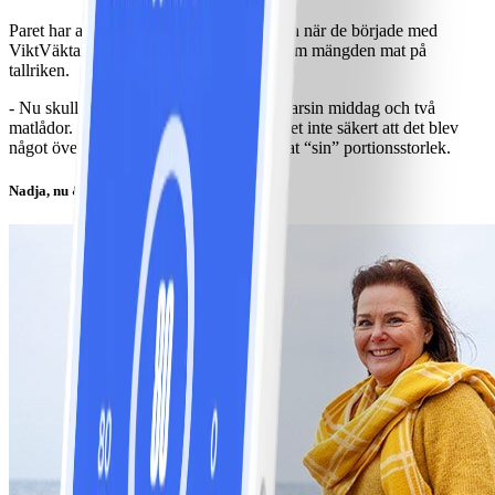
Paret har alltid planerat sina måltider, men när de började med
ViktVäktarna så fick de en viktig insikt om mängden mat på
tallriken.
- Nu skulle det ju räcka till 4 portioner, varsin middag och två
matlådor. Men innan ViktVäktarna var det inte säkert att det blev
något över till matlådor. Nu har man hittat “sin” portionsstorlek.
Nadja, nu & då