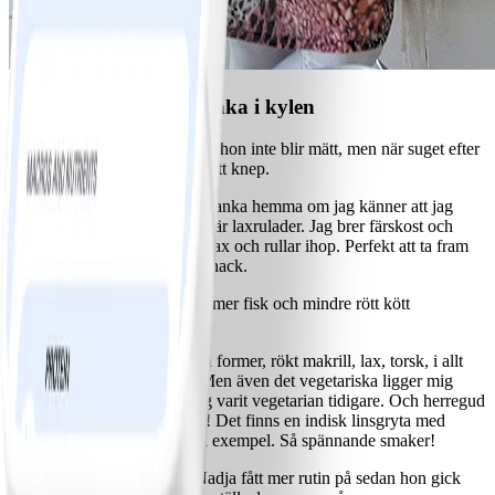
Alltid en räddningsplanka i kylen
Det är sällan Nadja känner att hon inte blir mätt, men när suget efter
något mer slår till så har hon ett knep.
- Jag har alltid en räddningsplanka hemma om jag känner att jag
bara måste äta något, och det är laxrulader. Jag brer färskost och
wasabi på skivor av kallrökt lax och rullar ihop. Perfekt att ta fram
som ett litet mellanmål eller snack.
På matsedeln är det generellt mer fisk och mindre rött kött
nuförtiden.
- Vi gillar verkligen fisk i alla former, rökt makrill, lax, torsk, i allt
från fiskgratäng till soppor. Men även det vegetariska ligger mig
varmt om hjärtat eftersom jag varit vegetarian tidigare. Och herregud
vad gott det indiska köket är! Det finns en indisk linsgryta med
blomkål som vi lagar ofta till exempel. Så spännande smaker!
Även motionsvanorna har Nadja fått mer rutin på sedan hon gick