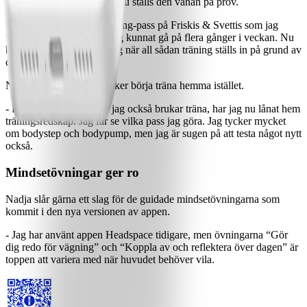
med i ViktVäktarna. Men nu ställs den vanan på prov.
- Det finns ett indoor walking-pass på Friskis & Svettis som jag
verkligen gillar. Det har jag kunnat gå på flera gånger i veckan. Nu
blir det såklart en utmaning när all sådan träning ställs in på grund av
corona.
Nadja berättar att hon tänker börja träna hemma istället.
- På Träningsverket, där jag också brukar träna, har jag nu lånat hem
träningsredskap. Jag får se vilka pass jag göra. Jag tycker mycket
om bodystep och bodypump, men jag är sugen på att testa något nytt
också.
Mindsetövningar ger ro
Nadja slår gärna ett slag för de guidade mindsetövningarna som
kommit i den nya versionen av appen.
- Jag har använt appen Headspace tidigare, men övningarna “Gör
dig redo för vägning” och “Koppla av och reflektera över dagen” är
toppen att variera med när huvudet behöver vila.