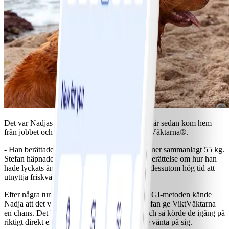
Det var Nadjas man Stefan som en dag för ett år sedan kom hem
från jobbet och tyckte de skulle gå med i ViktVäktarna®.
- Han berättade om sin kollega som hade gått ner sammanlagt 55 kg.
Stefan häpnade av kollegans förändring och berättelse om hur han
hade lyckats ändra sin livsstil. Och så var det dessutom hög tid att
utnyttja friskvårdsbidraget innan årsskiftet.
Efter några turer med bland annat LCHF och GI-metoden kände
Nadja att det var läge att tillsammans med Stefan ge ViktVäktarna
en chans. Det blev en mjukstart i december och så körde de igång på
riktigt direkt efter nyår. Och resultaten lät inte vänta på sig.