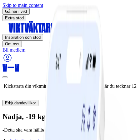
Skip to main content
Gå ner i vikt
Extra stöd
Inspiration och stöd
Om oss
Bli medlem
Kickstarta din viktminskningsresa nu! Spara 50% när du tecknar 12
månaders medlemskap.
Erbjudandevillkor
Nadja, -19 kg
-Detta ska vara hållbart resten av livet!