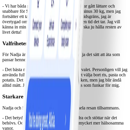
- Vi har båda gått ner mycket, även om det har gått lättare och
snabbare för Stefan. Han är i mål med sina minus 30 kg, men jag
fortsätter ett tag till. Jag vill inte sätta någon tidsgräns, jag är
övertygad om att kommer i mål. Det får ta den tid det tar. Jag vill
känna in min kropp och när jag är nöjd. Det ska ju hålla resten av
livet detta!
Valfriheten är fantastisk
För Nadja är det en stor fördel att kunna välja det sätt att äta som
passar henne bäst.
- Det bästa med ViktVäktarna är ju det fria valet. Personligen vill jag
använda fullfeta mejeriprodukter och istället välja bort ris, pasta och
potatis. Det blir mindre mängd mat på tallriken, men jag blir ändå
alltid mätt. Jag har verkligen hittat en balans som funkar för mig.
Starkare tillsammans
Nadja och Stefan planerar och genomför hela resan tillsammans.
- Det betyder så mycket. Vi peppar varandra och stöttar när det
behövs. Och vi har tillsammans utvecklat mycket mer hälsosamma
vanor.