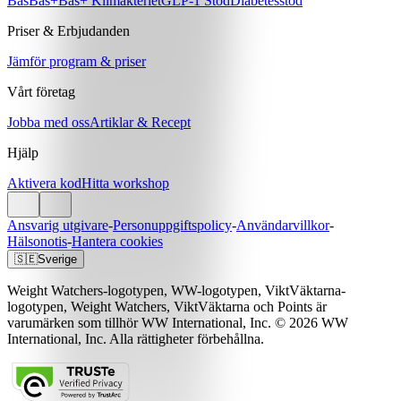
Bas
Bas+
Bas+ Klimakteriet
GLP-1 Stöd
Diabetesstöd
Priser & Erbjudanden
Jämför program & priser
Vårt företag
Jobba med oss
Artiklar & Recept
Hjälp
Aktivera kod
Hitta workshop
Ansvarig utgivare
-
Personuppgiftspolicy
-
Användarvillkor
-
Hälsonotis
-
Hantera cookies
🇸🇪
Sverige
Weight Watchers-logotypen, WW-logotypen, ViktVäktarna-
logotypen, Weight Watchers, ViktVäktarna och Points är
varumärken som tillhör WW International, Inc. © 2026 WW
International, Inc. Alla rättigheter förbehållna.