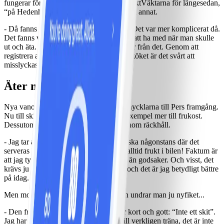
fungerar för honom. När Per var med i ViktVäktarna för längesedan,
“på Hedenhös tid”, som han säger, var det annat.
- Då fanns det inga appar eller liknande. Det var mer komplicerat då.
Det fanns visserligen en restaurangguide att ha med när man skulle
ut och äta. Men dagens system är ju ljusår från det. Genom att
registrera allt i appen och använda våg i köket är det svårt att
misslyckas med detta.
Äter mer till frukost nu
Nya vanor och nya rutiner är ett par av nycklarna till Pers framgång.
Nu till skillnad från förr så äter han till exempel mer till frukost.
Dessutom ser han till att alltid ha frukt inom räckhåll.
- Jag tar alltid med mig en frukt om jag ska någonstans där det
serveras bullar och liknande. Det finns alltid frukt i bilen! Faktum är
att jag tycker det är gott, det lockar mer än godsaker. Och visst, det
krävs ju planering för att skapa rutiner, och det är jag betydligt bättre
på idag.
Men motion då? Hur mycket tränar han undrar man ju nyfiket...
- Den frågan får jag ofta. Och svaret är kort och gott: “Inte ett skit”.
Jag har lyckats gå ner ändå. Fast jag vill verkligen träna, det är inte