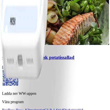
14
Grillad lax med fransk potatissallad
#
Medel
15 MIN
Ladda ner WW-appen
Våra program