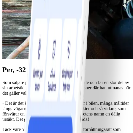
Per, -32 kg
Som säljare på en restauranggrossist är Per ute och far en stor del av
sin arbetstid. Han kastas ofta in i nya situationer där han utmanas när
det gäller val av mat.
- Det är det klassiska mönstret - flera timmar i bilen, många måltider
längs vägarna, provluncher med nya produkter och så vidare, som
försvårar ens vardag. Men, det är ju i ärlighetens namn en dålig
ursäkt. Det går ju faktiskt att välja annorlunda!
Tack vare ViktVäktarna® har han hittat ett förhållningssätt som