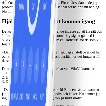
det. Och nu börjar det faktiskt bli dags. För ett år sedan hade jag
problem med knäna och benen, men det har försvunnit nu när jag
blivit lättare.
Hjälper gärna andra att komma igång
Det går inte att ta miste på Pers brinnande intresse av att äta rätt och
ändra livsstil. Han har fått många runtomkring sig att gå med i
ViktVäktarna, och fungerar gärna som en “konsult” för de som vill
förstå vad det går ut på.
- Det är inga jobbiga frågor alls tycker jag. Jag är stolt över det här
och tar mig gärna tiden att sitta ner och berätta hur det fungerar för
de som är intresserade.
De tre huvudsakliga skälen till att Per har valt ViktVäktarna är:
1. Du kan äta allt
2. Du blir mätt
3. Du lär dig rätt sätt att tänka
- Det hela är för mig nästan löjligt enkelt! Bara en sån sak som att
jag inte haft som mål att sluta med godis och kakor. Nu känner jag
inget behov alls av det sockret. Jag äter ju frukt istället!