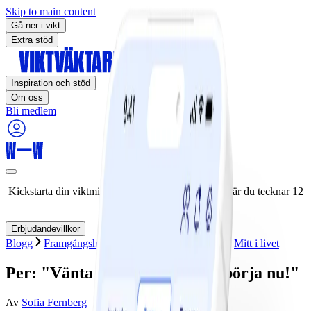
Skip to main content
Gå ner i vikt
Extra stöd
Inspiration och stöd
Om oss
Bli medlem
Kickstarta din viktminskningsresa nu! Spara 50% när du tecknar 12
månaders medlemskap.
Erbjudandevillkor
Blogg
Framgångshistorier
Människor som jag
Mitt i livet
Per: "Vänta inte till måndag - börja nu!"
Av
Sofia Fernberg