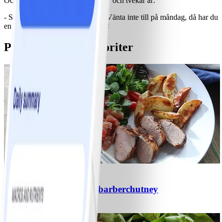
Och hans bästa tips till de som går och tvekar är:
- Skjut inte på det utan börja nu! Vänta inte till på måndag, då har du
en ännu högre trappa framför dig!
Pers ViktVäktarfavoriter
11
Grillad fläskfilé med rabarberchutney
#
Medel
15 MIN