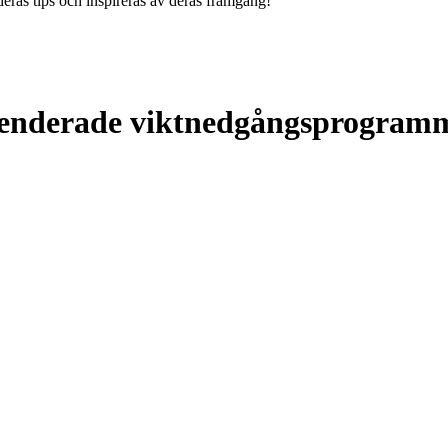
 deras tips och inspireras av deras framgång!
menderade
viktnedgångsprogram