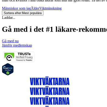
män och kvinnor i alla olika åldrar som alla har gjort resan. Ta del av
Människor som jag
Ålder
Viktminskning
Sortera efter:
Mest populära
Laddar...
Gå med i det #1 läkare-rekom
Gå med nu
Jämför medlemskap