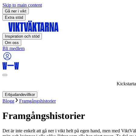
Skip to main content
Gå ner i vikt
Extra stöd
Inspiration och stöd
Om oss
Bli medlem
Kickstart
Erbjudandevillkor
Blogg
Framgångshistorier
Framgångshistorier
Det är inte enkelt att gå ner i vikt helt på egen hand, men med Vik