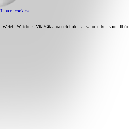
Hantera cookies
Weight Watchers, ViktVäktarna och Points är varumärken som tillhör 