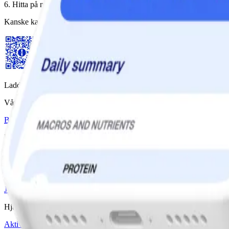
6. Hitta på några enkla övningar för lite pausgymnastik, tex några ben
Kanske kan du dessutom inspirera dina kollegor att göra samma sak? 
Ladda ner WW-appen
Våra program
Bas
Bas+
Bas+ Klimakteriet
GLP-1 Stöd
Diabetesstöd
Priser & Erbjudanden
Jämför program & priser
Vårt företag
Jobba med oss
Artiklar & Recept
Hjälp
Aktivera kod
Hitta workshop