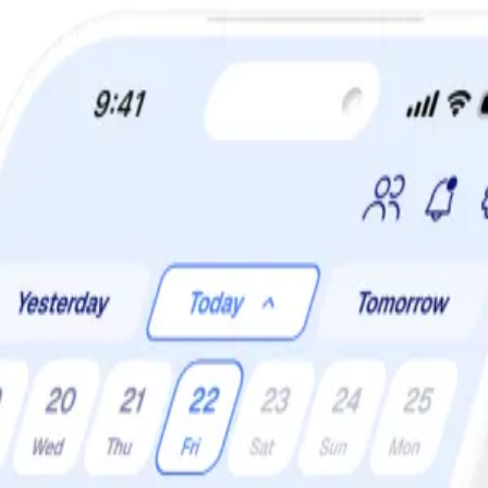
a din viktminskningsresa nu! Spara 50% när du tecknar 12 månaders m
et