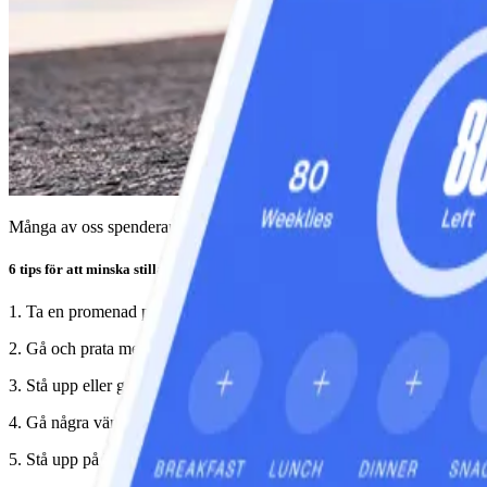
Många av oss spenderar stor del av den vakna tiden sittandes. Att ta sm
6 tips för att minska stillasittandet på jobbet:
1. Ta en promenad på lunchen.
2. Gå och prata med din kollega istället för att maila
3. Stå upp eller gå när du pratar i telefon
4. Gå några vändor upp och ner i trapporna om du har några
5. Stå upp på kortare möten – bra för både dig och dina kollegor.