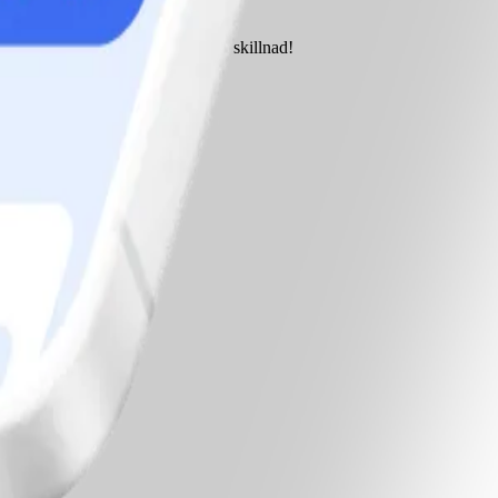
böj.
Testa och se om ni märker någon skillnad!