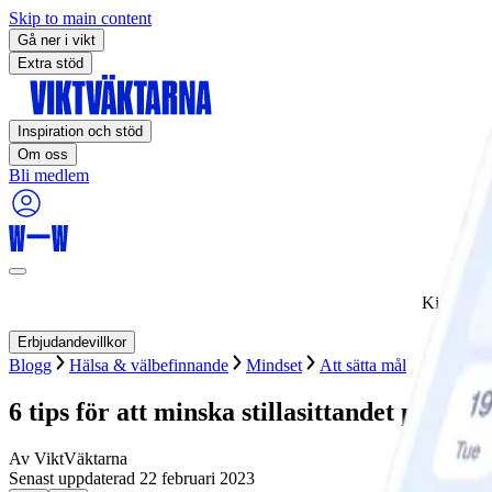
Skip to main content
Gå ner i vikt
Extra stöd
Inspiration och stöd
Om oss
Bli medlem
Kickstart
Erbjudandevillkor
Blogg
Hälsa & välbefinnande
Mindset
Att sätta mål
6 tips för att minska stillasittandet på jobb
Av
ViktVäktarna
Senast uppdaterad
22 februari 2023