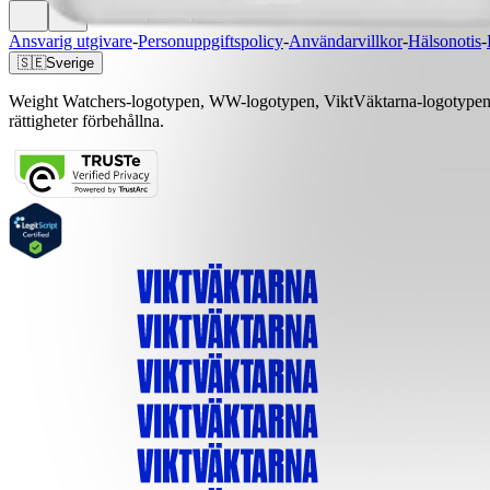
Ansvarig utgivare
-
Personuppgiftspolicy
-
Användarvillkor
-
Hälsonotis
-
🇸🇪
Sverige
Weight Watchers-logotypen, WW-logotypen, ViktVäktarna-logotypen, 
rättigheter förbehållna.