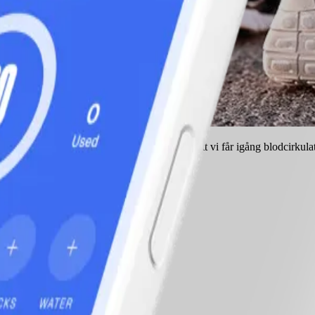
å korta pauser som bryter stillasittandet gör att vi får igång blodcirkul