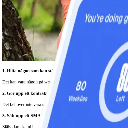
1. Hitta någon som kan stötta dig - som du kan stötta tillbaka!
Det kan vara någon på workshopen, i
Community
, en kollega, vän el
2. Gör upp ett kontrakt!
Det behöver inte vara så formellt. Men det är viktigt att det, till exemp
3. Sätt upp ett SMART mål!
Självklart ska ni ha egna, individuella mål i grunden för att lyckas 