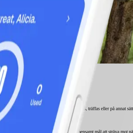
ler familjemedlem.
el, står i kalendern att ni regelbundet ska höras, träffas eller på annat sä
bäst. Men det kan också vara bra att ha ett gemensamt mål att sträva mo