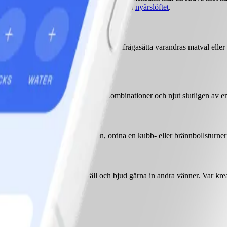
r
du kan använda SMART mål för att hålla
nyårslöftet
.
r med dig till gymmet? Ska ni gå in och ifrågasätta varandras matval ell
ela tips och trix, upptäck nya smakkombinationer och njut slutligen av 
a i kör, cykeltur i friska vårluften, ordna en kubb- eller brännbollstur
 Se det som en inspirationskväll och bjud gärna in andra vänner. Var kr
lå klackarna i taket också!