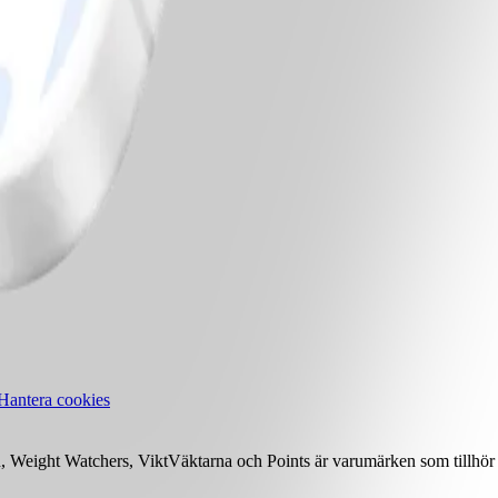
Hantera cookies
Weight Watchers, ViktVäktarna och Points är varumärken som tillhör 