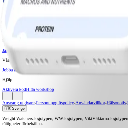
Ladda ner WW-appen
Våra program
Bas
Bas+
Bas+ Klimakteriet
GLP-1 Stöd
Diabetesstöd
Priser & Erbjudanden
Jämför program & priser
Vårt företag
Jobba med oss
Artiklar & Recept
Hjälp
Aktivera kod
Hitta workshop
Ansvarig utgivare
-
Personuppgiftspolicy
-
Användarvillkor
-
Hälsonotis
-
🇸🇪
Sverige
Weight Watchers-logotypen, WW-logotypen, ViktVäktarna-logotypen, 
rättigheter förbehållna.