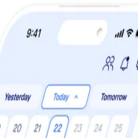
a din viktminskningsresa nu! Spara 50% när du tecknar 12 månaders m
 gör ett kontrakt och sätt upp mål. Tillsammans blir ni starkare!