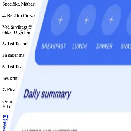
Specifikt, Mätbart, Accepterat, Realistiskt och Tidsatt. Läs mer om hu
4. Berätta för varandra hur ni vill bli peppade!
Vad är viktigt för er? Ha någon att ringa mitt i natten? Att någon dra
olika. Utgå från dina egna behov och respektera andras.
5. Träffas och laga mat ihop ibland!
Få saker inspirerar så mycket som att stå vid grytorna tillsammans. D
6. Träffas utan mat ibland!
Ses kring något helt annat mellan varven. Intressant föreläsning, sjung
7. Fira era framgångar!
Ordna en fest med alkoholfria drinkar, smoothies och nyttiga tilltugg.
ViktVäktarna® Community för att peppa ännu fler! Och kom ihåg att s