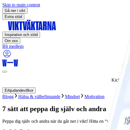
Skip to main content
Gå ner i vikt
Extra stöd
Inspiration och stöd
Om oss
Bli medlem
Kickstart
Erbjudandevillkor
Blogg
Hälsa & välbefinnande
Mindset
Motivation
7 sätt att peppa dig själv och andra
Peppa dig själv och andra när du går ner i vikt! Hitta en “viktpartner”,