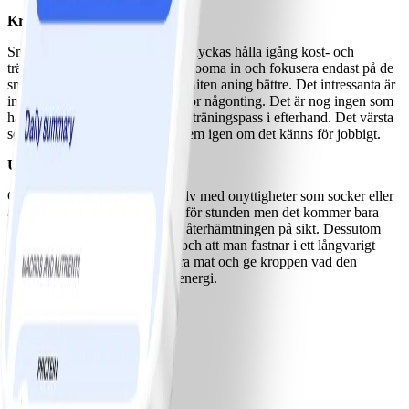
Krishantering med små steg
Små steg är det viktigaste för att lyckas hålla igång kost- och
träningsvanorna under en kris. Zooma in och fokusera endast på de
små steg du kan ta för att må en liten aning bättre. Det intressanta är
inte vad man gör utan att man gör någonting. Det är nog ingen som
har ångrat en promenad eller ett träningspass i efterhand. Det värsta
som kan hända är att man går hem igen om det känns för jobbigt.
Undvik tröstätande
Gå inte i fällan att trösta dig själv med onyttigheter som socker eller
alkohol. Det kanske känns bra för stunden men det kommer bara
förvärra problemen och hindra återhämtningen på sikt. Dessutom
ökar det risken för depression och att man fastnar i ett långvarigt
beroende. Försök istället äta bra mat och ge kroppen vad den
behöver i form av näring och energi.
Ladda ner WW-appen