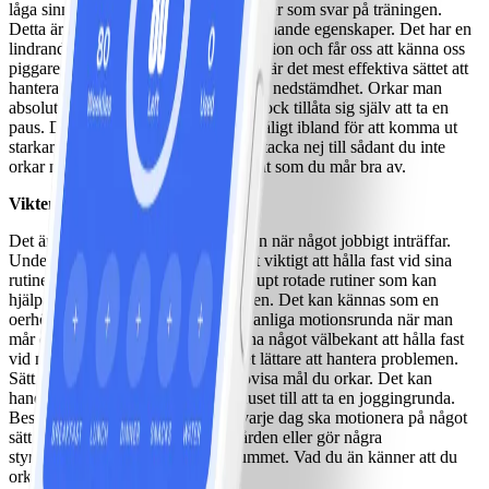
låga sinnesstämning sända ut endorfiner som svar på träningen.
Detta är ett hormon som har morfinliknande egenskaper. Det har en
lindrande effekt på smärta och depression och får oss att känna oss
piggare, gladare och starkare. Motion är det mest effektiva sättet att
hantera negativ stress, spänningar och nedstämdhet. Orkar man
absolut inte med träningen ska man dock tillåta sig själv att ta en
paus. Det är viktigt att få lov att må dåligt ibland för att komma ut
starkare på andra sidan. Var självisk, tacka nej till sådant du inte
orkar med och prioritera istället sådant som du mår bra av.
Vikten av rutiner
Det är lätt att tappa fotfästet i tillvaron när något jobbigt inträffar.
Under sådana perioder är det särskilt viktigt att hålla fast vid sina
rutiner. Matlagning och motion är djupt rotade rutiner som kan
hjälpa en att få kontroll över livet igen. Det kan kännas som en
oerhörd tröskel att ge sig ut på sin vanliga motionsrunda när man
mår dåligt, men det är värt det. Att ha något välbekant att hålla fast
vid när livet är kaotiskt kan göra det lättare att hantera problemen.
Sätt upp så stora dagliga och veckovisa mål du orkar. Det kan
handla om allt från att ta sig ut ur huset till att ta en joggingrunda.
Bestäm gärna ett klockslag då du varje dag ska motionera på något
sätt. Gå en promenad, påta i trädgården eller gör några
styrkeövningar hemma i vardagsrummet. Vad du än känner att du
orkar med.