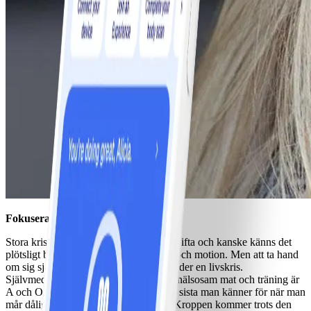
Fokusera på dig själv
Stora kriser kan få prioriteringarna att skifta och kanske känns det
plötsligt bortkastat att lägga tid på kost och motion. Men att ta hand
om sig själv är viktigare än någonsin under en livskris.
Självmedkänsla, tillräckligt med sömn, hälsosam mat och träning är
A och O. Träning kan förvisso vara det sista man känner för när man
mår dåligt, men det hjälper garanterat. Kroppen kommer trots den