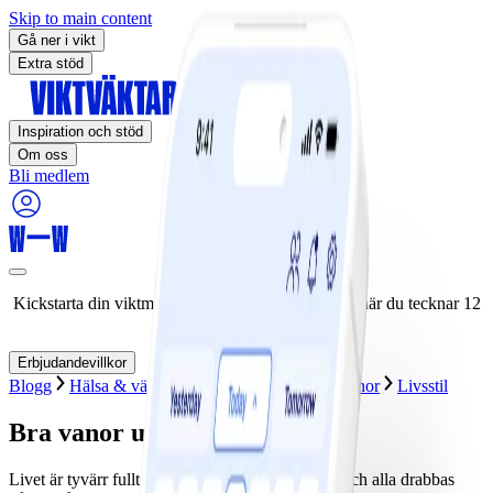
Skip to main content
Gå ner i vikt
Extra stöd
Inspiration och stöd
Om oss
Bli medlem
Kickstarta din viktminskningsresa nu! Spara 50% när du tecknar 12
månaders medlemskap.
Erbjudandevillkor
Blogg
Hälsa & välbefinnande
Hälsosamma vanor
Livsstil
Bra vanor under kris
Livet är tyvärr fullt av stora och små motgångar och alla drabbas