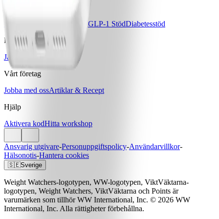
Våra program
Bas
Bas+
Bas+ Klimakteriet
GLP-1 Stöd
Diabetesstöd
Priser & Erbjudanden
Jämför program & priser
Vårt företag
Jobba med oss
Artiklar & Recept
Hjälp
Aktivera kod
Hitta workshop
Ansvarig utgivare
-
Personuppgiftspolicy
-
Användarvillkor
-
Hälsonotis
-
Hantera cookies
🇸🇪
Sverige
Weight Watchers-logotypen, WW-logotypen, ViktVäktarna-
logotypen, Weight Watchers, ViktVäktarna och Points är
varumärken som tillhör WW International, Inc. © 2026 WW
International, Inc. Alla rättigheter förbehållna.