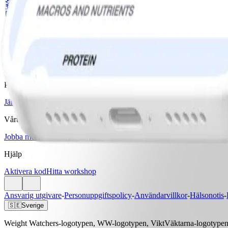
Ladda ner WW-appen
Våra program
Bas
Bas+
Bas+ Klimakteriet
GLP-1 Stöd
Diabetesstöd
Priser & Erbjudanden
Jämför program & priser
Vårt företag
Jobba med oss
Artiklar & Recept
Hjälp
Aktivera kod
Hitta workshop
Ansvarig utgivare
-
Personuppgiftspolicy
-
Användarvillkor
-
Hälsonotis
-
🇸🇪
Sverige
Weight Watchers-logotypen, WW-logotypen, ViktVäktarna-logotypen, 