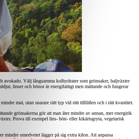
ter och avokado. Välj långsamma kolhydrater som grönsaker, baljväxter
ldjur, linser och bönor är energifattigt men mättande och fungerar
dre mat, utan snarare rätt typ vid rätt tillfällen och i rätt kvantitet.
ttande grönsakerna gör att man äter mindre av annan, mer energirik
äxter. Prova till exempel lins- bön- eller kikärtsgryta, vegetarisk
er mindre omedvetet lägger på sig extra kilon. Att anpassa