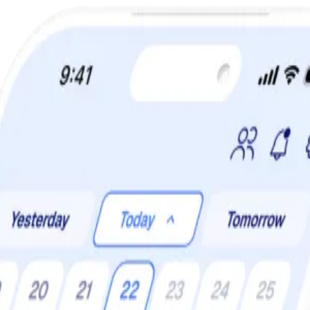
a din viktminskningsresa nu! Spara 50% när du tecknar 12 månaders m
n till balans i tillvaron och njutning. Alla bitar är viktiga och samverkar