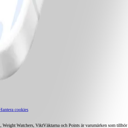
Hantera cookies
Weight Watchers, ViktVäktarna och Points är varumärken som tillhör 