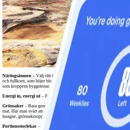
Näringsämnen
– Välj rätt typ av kolhydrater fetter och proteiner. Ny
och fullkorn, som höjer blodsockret långsamt och samtidigt bidrar med
som kroppens byggstenar.
Energi in, energi ut
– För att gå ned i vikt måste man äta färre kalorie
Grönsaker
– Bara genom att öka grönsakskonsumtionen kommer man gar
mat. Har man svårt att få i sig tillräckligt kan man införa ett par helt 
lasagne, grönsakssoppor eller quinoasallad med grönsaker.
Portionsstorlekar
– Våra portionsstorlekar har växt kraftigt de senas