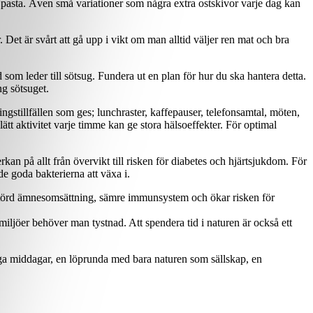
av pasta. Även små variationer som några extra ostskivor varje dag kan
Det är svårt att gå upp i vikt om man alltid väljer ren mat och bra
om leder till sötsug. Fundera ut en plan för hur du ska hantera detta.
ng sötsuget.
ingstillfällen som ges; lunchraster, kaffepauser, telefonsamtal, möten,
tt aktivitet varje timme kan ge stora hälsoeffekter. För optimal
kan på allt från övervikt till risken för diabetes och hjärtsjukdom. För
de goda bakterierna att växa i.
 störd ämnesomsättning, sämre immunsystem och ökar risken för
iljöer behöver man tystnad. Att spendera tid i naturen är också ett
 långa middagar, en löprunda med bara naturen som sällskap, en