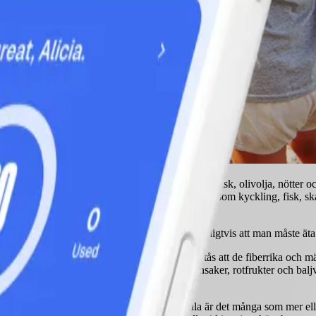
ttigt fett är omättat fett som finns bland annat i fet fisk, olivolja, nöt
 nyttiga vitaminer och mineraler. Magert protein som kyckling, fisk, ska
r än man gör av med. Det innebär inte nödvändigtvis att man måste äta min
anterat gå ned i vikt. Anledningen är förstås att de fiberrika och mä
vegetariska måltider i veckan, bestående av grönsaker, rotfrukter och baljv
te decennierna. När dessa blir det nya normala är det många som mer ell