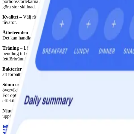
portionsstorlekarna är bland det mest effektiva man kan göra för att g
göra stor skillnad.
Kvalitet
– Välj råvaror av hög kvalitet. Läs innehållsförteckningen på 
råvaror.
Ätbeteenden
– Det är viktigt att skilja på fysisk och känslomässig h
Det kan handla om att ha nyttiga alternativ nära till hands eller att s
Träning
– Lågintensiv träning i form av varaktig, måttlig rörelse under
pendling till och från jobbet och reklamavbrott framför tv:n kan använ
fettförbränning är det bra att kombinera detta med mer intensiv träning
Bakterier
– En god bakterieflora i magen är oerhört viktigt för hälsan.
att förbättra tarmfloran bör man äta fermenterad mat som surkål, miso, 
Sömn och återhämtning
– Sömnen är grundläggande för vår hälsa oc
övervikt, hjärt- och kärlsjukdomar och diabetes. Stress och brist på fysi
För optimal återhämtning är det också viktigt med variation. Sitter ma
effektivt sätt att ladda upp batterierna.
Njut!
– Sist men inte minst är det viktigt att ta sig tid att njuta av 
uppfriskande simtur eller höstens första kantarellskörd.