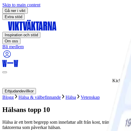
Skip to main content
Gå ner i vikt
Extra stöd
Inspiration och stöd
Om oss
Bli medlem
Kickstart
Erbjudandevillkor
Blogg
Hälsa & välbefinnande
Hälsa
Vetenskap
Hälsans topp 10
Hälsa är ett brett begrepp som innefattar allt från kost, träning och söm
faktorerna som påverkar hälsan.