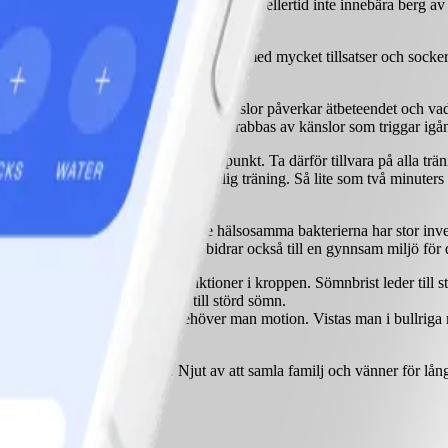
å ned i vikt. För stora portioner behöver emellertid inte innebära berg 
förpackad mat och välj bort produkter med mycket tillsatser och socker. 
unger. Var uppmärksam på hur dina känslor påverkar ätbeteendet och vad s
ysselsätta sig med något annat när man drabbas av känslor som triggar igå
 hela dagen är optimalt ur hälsosynpunkt. Ta därför tillvara på alla trän
das för promenader och annan måttlig träning. Så lite som två minuters lä
 ett par gånger i veckan.
 På senare år har man insett att de hälsosamma bakterierna har stor inver
yoghurt och fil. En fiberrik kost bidrar också till en gynnsam miljö för 
h påverkar så gott som alla funktioner i kroppen. Sömnbrist leder till
sk aktivitet är vanliga orsaker till störd sömn.
n på ett kontor hela dagarna behöver man motion. Vistas man i bullriga m
god mat och en hälsosam livsstil. Njut av att samla familj och vänner för