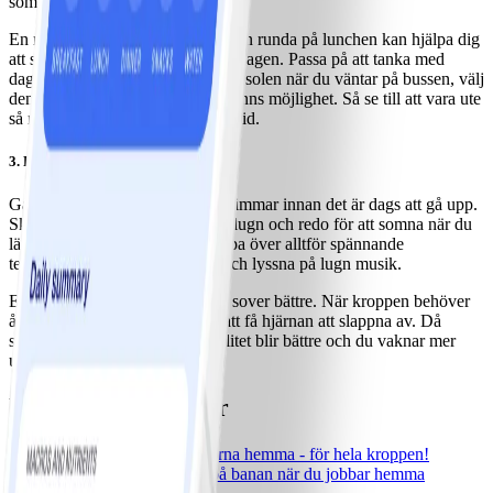
sömn och vakenhet.
En morgonpromenad eller att gå en runda på lunchen kan hjälpa dig
att sova bättre och bli piggare på dagen. Passa på att tanka med
dagsljus så ofta du kan. Ställ dig i solen när du väntar på bussen, välj
den ljusa sidan av gatan om det finns möjlighet. Så se till att vara ute
så mycket som möjligt under dagtid.
3. Prioritera din sömn!
Gå och lägg dig i tid, minst åtta timmar innan det är dags att gå upp.
Skapa kvällsrutiner som gör dig lugn och redo för att somna när du
lägger huvudet på kudden. Hoppa över alltför spännande
teveprogram, läs hellre en bok och lyssna på lugn musik.
En lagom dos träning gör att du sover bättre. När kroppen behöver
återhämtning är det ofta lättare att få hjärnan att slappna av. Då
somnar du lättare, din sömnkvalitet blir bättre och du vaknar mer
utvilad.
Relaterade artiklar
•
Topp 5! Bästa övningarna hemma - för hela kroppen!
•
6 tips för att hålla dig på banan när du jobbar hemma