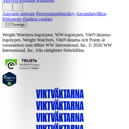
Aktivera kod
Hitta workshop
Ansvarig utgivare
-
Personuppgiftspolicy
-
Användarvillkor
-
Hälsonotis
-
Hantera cookies
🇸🇪
Sverige
Weight Watchers-logotypen, WW-logotypen, ViktVäktarna-
logotypen, Weight Watchers, ViktVäktarna och Points är
varumärken som tillhör WW International, Inc. © 2026 WW
International, Inc. Alla rättigheter förbehållna.