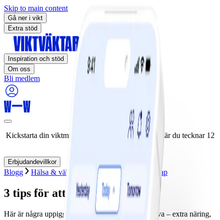
Skip to main content
Gå ner i vikt
Extra stöd
Inspiration och stöd
Om oss
Bli medlem
Kickstarta din viktminskningsresa nu! Spara 50% när du tecknar 12
månaders medlemskap.
Erbjudandevillkor
Blogg
Hälsa & välbefinnande
Hälsa
Vetenskap
3 tips för att hitta energi
Här är några uppiggande tips som är värda att prova – extra näring,