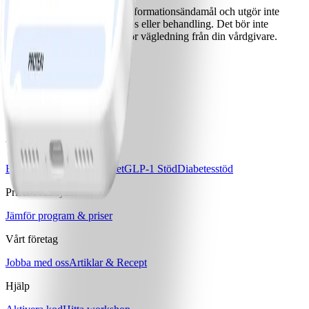
Detta innehåll är endast för informationsändamål och utgör inte
medicinsk rådgivning, diagnos eller behandling. Det bör inte
betraktas som en ersättning för vägledning från din vårdgivare.
Ladda ner WW-appen
Våra program
Bas
Bas+
Bas+ Klimakteriet
GLP-1 Stöd
Diabetesstöd
Priser & Erbjudanden
Jämför program & priser
Vårt företag
Jobba med oss
Artiklar & Recept
Hjälp