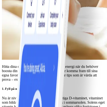
Hitta dina egna knep för att ladda med ny energi när du behöver
boosta din vintertrötta kropp. Alla behöver komma fram till sina
egna favoritknep, här är några uppiggande tips som är värda att
prova – extra näring, ljus och sömn.
1. Fyll på med D-vitamin!
Nu är nivåerna som allra lägst av det viktiga D-vitaminet, vitaminet
som bildas i huden när vi vistas utomhus i sommarsolen. Solens eget
vitamin har en enorm kraft och påverkar många olika funktioner i