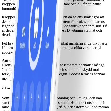
kroppen. Att skelettet stärks, du blir piggare och du får ett bättre
immunförsvar är några av dem.
Kroppens förråd fylls på under sommaren då solens strålar gör att
det bildas D-vitamin i huden. Under vintern förbrukas sommarens
lager och så här års är kan det hända att de faktiskt börjar ta slut. Då
är det extra viktigt att vi ser till att få i oss D-vitamin via mat och
dryck.
Fet fisk, äggula, berikad mjölk och berikat margarin är de viktigaste
källorna. Behöver du tillskott finns det många olika varianter på
apoteket.
Antioxidanter stärker ditt försvar!
Grönsaker, frukt och bär, fisk och hälsosamt fett innehåller många
ämnen som boostar immunsystemet och stärker ditt skydd mot
förkylningar och annat som tär på energin. Boosta tarmens försvar
med probiotika.
2. Ladda med dagsljus!
Sömnhormonet melatonin gör dig sömning och lite seg, och kan
samtidigt göra att det är lite svårt att somna. Hormonet utsöndras i
mindre grad när du vistas i dagsljus, då blir det större skillnad mellan