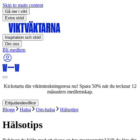
Skip to main content
Gå ner i vikt
Extra stöd
Inspiration och stöd
Om oss
Bli medlem
Kickstarta din viktminskningsresa nu! Spara 50% när du tecknar 12
månaders medlemskap.
Erbjudandevillkor
Blogg
Halsa
Om-halsa
Hälsotips
Hälsotips