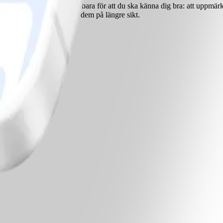
ller litet det är! Det är inte bara för att du ska känna dig bra: att upp
roligt att du fortsätter med dem på längre sikt.