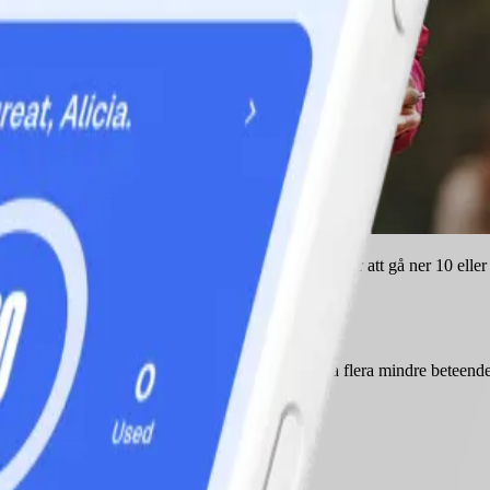
månader eller ett år? Ditt långsiktiga mål kanske är att gå ner 10 eller 
a din riktning och vilken väg du ska ta att är att ha flera mindre beteen