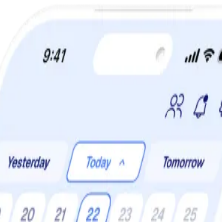
a din viktminskningsresa nu! Spara 50% när du tecknar 12 månaders m