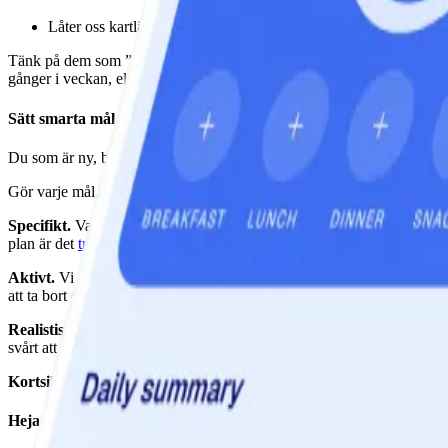
Låter oss kartlägga vår framgång längs vägen
Tänk på dem som ”hur” tillsammans med ditt ”vad” som är ditt slutliga må
gånger i veckan, eller att veckohandla varje söndag. Det är exempel på ”
Sätt smarta mål
Du som är ny, börja med ett eller två mål åt gången. Har du för många s
Gör varje mål…
Specifikt.
Var detaljerad med vad, när, var och kanske med vem. ”På sön
plan är det
troligare att du faktiskt genomför den
jämfört med om du är
Aktivt.
Vi har alla beteenden som vi vill bli av med från våra liv – och 
att ta bort det. Till exempel, ta en promenad efter middagen så är san
Realistiskt.
Ditt mål måste passa in i ditt liv och möta dig där du är j
svårt att uppnå, tenderar att fortsätta vara just ett mål och inte något du
Kortsiktigt.
På så sätt kan du stämma av dina framsteg varje vecka och
Heja dig!