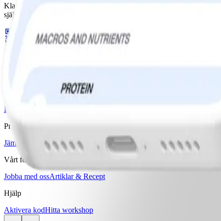
Klappa dig själv på axeln varje gång du når ett mål, oavsett hur stort e
självförtroende till att du klarar att göra förändringar, det gör det mer t
Ladda ner WW-appen
Våra program
Bas
Bas+
Bas+ Klimakteriet
GLP-1 Stöd
Diabetesstöd
Priser & Erbjudanden
Jämför program & priser
Vårt företag
Jobba med oss
Artiklar & Recept
Hjälp
Aktivera kod
Hitta workshop