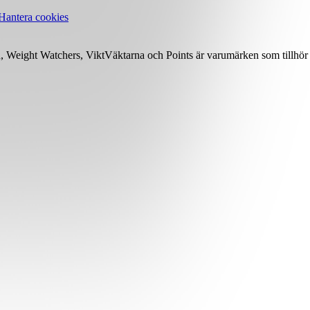
Hantera cookies
Weight Watchers, ViktVäktarna och Points är varumärken som tillhör 