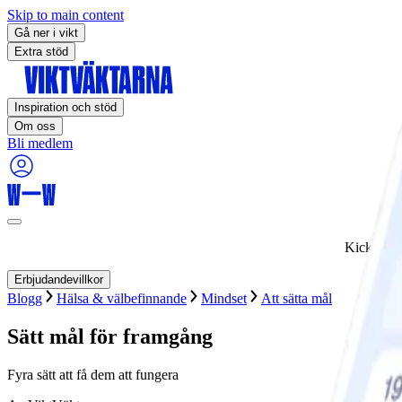
Skip to main content
Gå ner i vikt
Extra stöd
Inspiration och stöd
Om oss
Bli medlem
Kickstart
Erbjudandevillkor
Blogg
Hälsa & välbefinnande
Mindset
Att sätta mål
Sätt mål för framgång
Fyra sätt att få dem att fungera