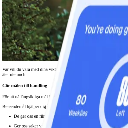
Var vill du vara med dina viktrelaterade mål och andra hälsomål om sex 
äter utelunch.
Gör målen till handling
För att nå långsiktiga mål behöver du en riktning. Ett sätt att bestämm
Beteendemål hjälper dig på tre sätt. Genom att…
De ger oss en riktning
Ger oss saker vi ska ändra eller göra