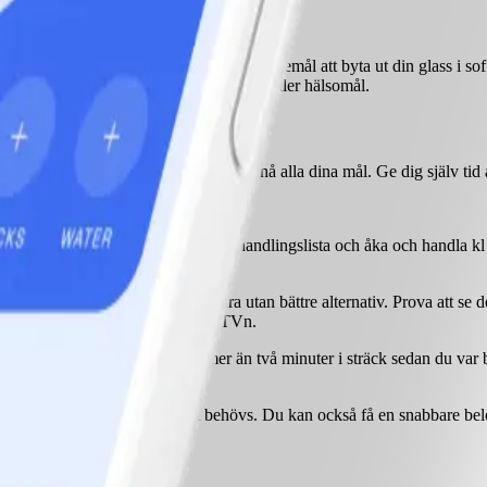
l. Så du kanske sätter upp ett beteendemål att byta ut din glass i soffan 
hur” på vägen till ditt vikt-, aktivitet- eller hälsomål.
aker att fokusera på blir det svårt att nå alla dina mål. Ge dig själv ti
dag efter frukost ska jag skriva handlingslista och åka och handla kl 10
 mer generell.
vi vet också hur svårt det kan vara utan bättre alternativ. Prova att se de
nolikheten mindre att du sätter på TVn.
ust nu. Om du inte har sprungit mer än två minuter i sträck sedan du var 
 faktiskt når.
 justera målet snabbt om det behövs. Du kan också få en snabbare belöni