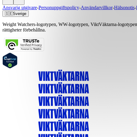
Ansvarig utgivare
-
Personuppgiftspolicy
-
Användarvillkor
-
Hälsonotis
-
🇸🇪
Sverige
Weight Watchers-logotypen, WW-logotypen, ViktVäktarna-logotypen, 
rättigheter förbehållna.