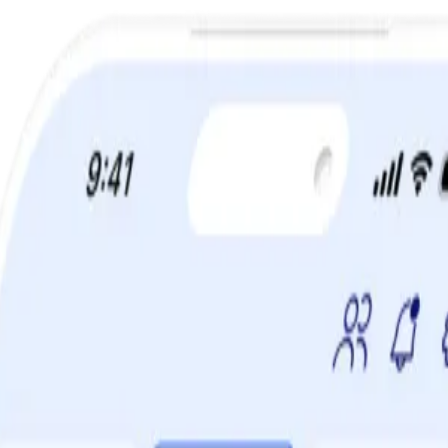
a din viktminskningsresa nu! Spara 50% när du tecknar 12 månaders m
på bara fem minuter