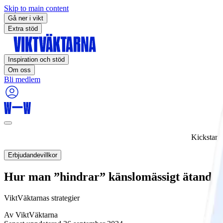
Skip to main content
Gå ner i vikt
Extra stöd
Inspiration och stöd
Om oss
Bli medlem
Kickstart
Erbjudandevillkor
Hur man ”hindrar” känslomässigt ätande 
ViktVäktarnas strategier
Av
ViktVäktarna