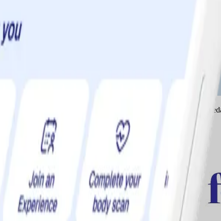
ch du kan ändra det. Var uppmärksam nästa gång suget slår till, följ sed