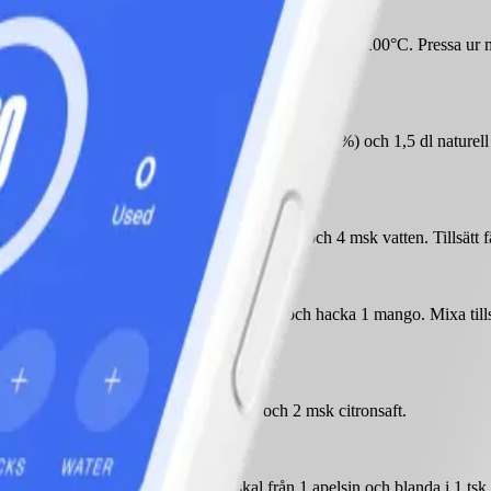
 vitlök i aluminiumfolie och ugnstek den i 15 minuter vid 200°C. Pressa 
hackad färsk gräslök med 200 g mjukost (max 4%) och 1,5 dl naturell lät
jukost (max 4%), 4 msk naturell lättyoghurt och 4 msk vatten. Tillsätt
lök och lätt kokta brytbönor. Skala, kärna ur och hacka 1 mango. Mixa ti
sätt 1 tsk socker, 2 msk vitvinsvinäger och 2 msk citronsaft.
ontimjan). Tillsätt saft och finrivet skal från 1 apelsin och blanda i 1