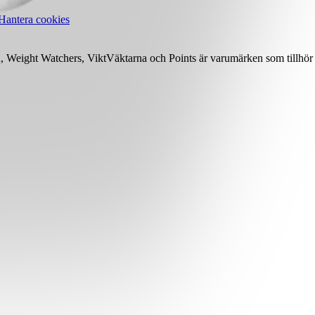
Hantera cookies
Weight Watchers, ViktVäktarna och Points är varumärken som tillhör 