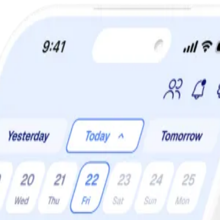
TIDSBEGRÄNSAT ERBJUDANDE:
60% rabatt!
lsas och salladsdressingar.