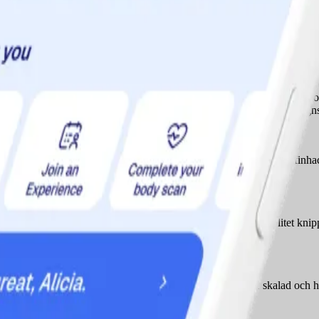
 alternativ.
Finhacka 1/4 gurka och lägg den i blandningen tillsammans med 2 msk gro
r om ordentligt. Passar utmärkt till grillade lammkotletter eller kall ugn
anda 3 msk tomatpuré, 3 msk citronsaft, 3 msk äppelcidervinäger, 2 finh
rbar chilikick. Finhacka 3 tomater, 1 rödlök, 1/2 gurka och ett litet knipp
skivor färsk ananas (eller avrunnen från konservburk). Tillsätt 1 skalad 
öd chili (utan frön).