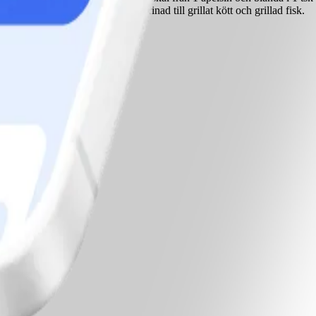
tmärkt som dressing – och som marinad till grillat kött och grillad fisk.