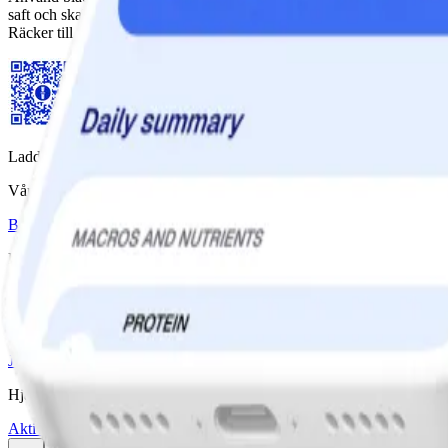
saft och skal från en citron istället för en apelsin om du vill). Passar u
Räcker till 4 portioner
Ladda ner WW-appen
Våra program
Bas
Bas+
Bas+ Klimakteriet
GLP-1 Stöd
Diabetesstöd
Priser & Erbjudanden
Jämför program & priser
Vårt företag
Jobba med oss
Artiklar & Recept
Hjälp
Aktivera kod
Hitta workshop