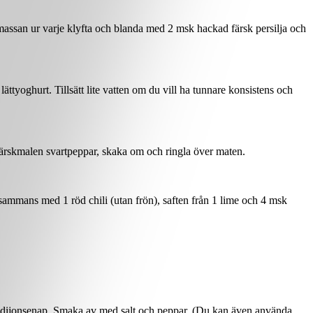
ur massan ur varje klyfta och blanda med 2 msk hackad färsk persilja och
tyoghurt. Tillsätt lite vatten om du vill ha tunnare konsistens och
 färskmalen svartpeppar, skaka om och ringla över maten.
llsammans med 1 röd chili (utan frön), saften från 1 lime och 4 msk
 tsk dijonsenap. Smaka av med salt och peppar. (Du kan även använda