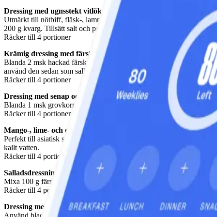
Dressing med ugnsstekt vitlök och persilja
Utmärkt till nötbiff, fläsk-, lamm- eller fiskkotletter. Vira in en hel
200 g kvarg. Tillsätt salt och peppar efter egen smak.
Räcker till 4 portioner
Krämig dressing med färska örtkryddor
Blanda 2 msk hackad färsk dill, 2 msk hackad färsk persilja och 2 msk 
använd den sedan som salladsdressing.
Räcker till 4 portioner
Dressing med senap och citron
Blanda 1 msk grovkornig senap med finrivet skal från 1 citron, 50 g m
Räcker till 4 portioner
Mango-, lime- och chilidressing
Perfekt till asiatisk sallad med strimlad kinakål, böngroddar, sallads
kallt vatten.
Räcker till 4 portioner
Salladsdressning med hallon
Mixa 100 g färska eller frysta hallon och sila sedan bort kärnorna. Till
Räcker till 4 portioner
Dressing med rosmarin, timjan och apelsin
Använd bladen från 2 kvistar rosmarin och 2 kvistar timjan (gärna citr