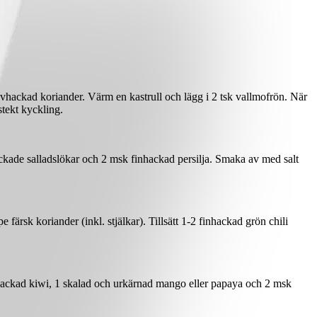
vhackad koriander. Värm en kastrull och lägg i 2 tsk vallmofrön. När
stekt kyckling.
ackade salladslökar och 2 msk finhackad persilja. Smaka av med salt
e färsk koriander (inkl. stjälkar). Tillsätt 1-2 finhackad grön chili
och hackad kiwi, 1 skalad och urkärnad mango eller papaya och 2 msk