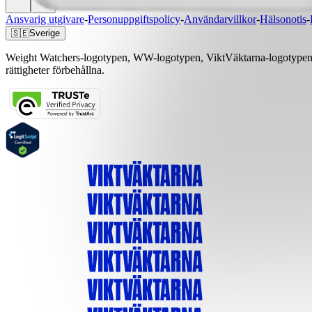
Ansvarig utgivare
-
Personuppgiftspolicy
-
Användarvillkor
-
Hälsonotis
-
🇸🇪
Sverige
Weight Watchers-logotypen, WW-logotypen, ViktVäktarna-logotypen, 
rättigheter förbehållna.