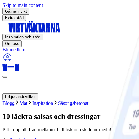
Skip to main content
Gå ner i vikt
Extra stöd
Inspiration och stöd
Om oss
Bli medlem
Erbjudandevillkor
Blogg
Mat
Inspiration
Säsongsbetonat
10 läckra salsas och dressingar
Piffa upp allt från mellanmål till fisk och skaldjur med dessa läckra sa