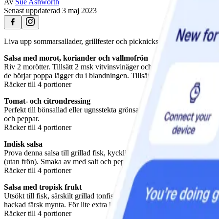
Av
Sue Ashworth
Senast uppdaterad
3 maj 2023
Liva upp sommarsallader, grillfester och picknicks med dessa lättlagade
Salsa med morot, koriander och vallmofrön
Riv 2 morötter. Tillsätt 2 msk vitvinsvinäger och 2 msk citronsaft. 
de börjar poppa lägger du i blandningen. Tillsätt salt och peppar och rö
Räcker till 4 portioner
Tomat- och citrondressing
Perfekt till bönsallad eller ugnsstekta grönsaker. Du behöver bara bl
och peppar.
Räcker till 4 portioner
Indisk salsa
Prova denna salsa till grillad fisk, kyckling eller kött - den ger en unde
(utan frön). Smaka av med salt och peppar och rör om ordentligt.
Räcker till 4 portioner
Salsa med tropisk frukt
Utsökt till fisk, särskilt grillad tonfisk eller svärdfisk. Finhacka 2 
hackad färsk mynta. För lite extra krydda kan du tillsätta 1 finhackad r
Räcker till 4 portioner