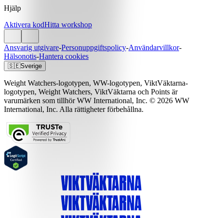
Hjälp
Aktivera kod
Hitta workshop
Ansvarig utgivare
-
Personuppgiftspolicy
-
Användarvillkor
-
Hälsonotis
-
Hantera cookies
🇸🇪
Sverige
Weight Watchers-logotypen, WW-logotypen, ViktVäktarna-
logotypen, Weight Watchers, ViktVäktarna och Points är
varumärken som tillhör WW International, Inc. © 2026 WW
International, Inc. Alla rättigheter förbehållna.