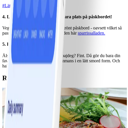
#
Lätt
5 MIN
4. Låt grönsakerna ta sin självklara plats på påskbordet!
Vegetariska tillbehör eller ett helt grönt påskbord - oavsett vilket så
passar en stor härlig sallad, prova den här
sparrissalladen.
5. Bottenlös paj
Älskar du paj? Kan du leva utan pajdeg? Fint. Då gör du bara din
favoritfyllning och gräddar alltsammans i en lätt smord form. Och
halvera antalet Points på köpet!
Recipes