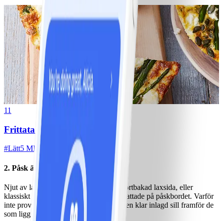
11
Frittata med chèvre och sparris
#
Lätt
5 MIN
2. Påsk är fest för feta fiskar!
Njut av lax och sill i alla former. Färsk örtbakad laxsida, eller
klassiskt inkokt lax blir båda lika uppskattade på påskbordet. Varför
inte prova den här
laxcarpaccion
? Välj en klar inlagd sill framför de
som ligger i feta såser.