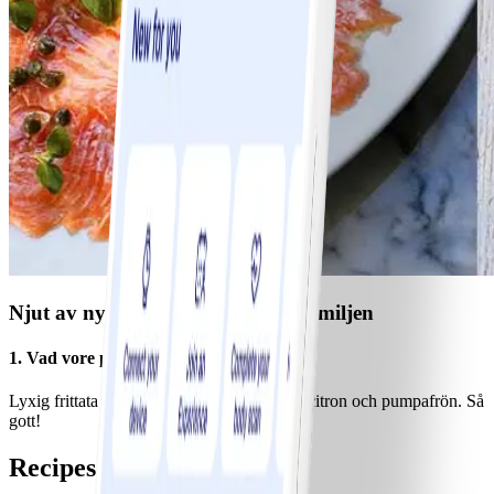
Njut av nyttig påskmat för hela familjen
1. Vad vore påsken utan ägg?
Lyxig frittata med chèvre, sparris, lök, dill, citron och pumpafrön. Så
gott!
Recipes