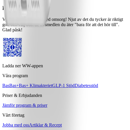
Kom ihåg!
Välj dina påsk-Points med omsorg! Njut av det du tycker är riktigt
gott och välj bort de livsmedlen du äter "bara för att det hör till".
Glad påsk!
Ladda ner WW-appen
Våra program
Bas
Bas+
Bas+ Klimakteriet
GLP-1 Stöd
Diabetesstöd
Priser & Erbjudanden
Jämför program & priser
Vårt företag
Jobba med oss
Artiklar & Recept