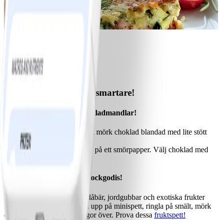
10
Laxpaj
#
Medel
15 MIN
Så gör du påskgodiset smartare!
6. Bjud på hemgjorda chokladmandlar!
Vänd rostade mandlar i smält mörk choklad blandad med lite stött
kardemumma!
Låt chokladmandlarna stelna på ett smörpapper. Välj choklad med
85% kakao.
7. Plockfrukt istället för plockgodis!
Lägg pengarna på hallon, blåbär, jordgubbar och exotiska frukter
istället för på smågodis. Trä upp på minispett, ringla på smält, mörk
choklad och strö kokosflingor över. Prova dessa
fruktspett!