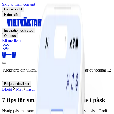
Skip to main content
Gå ner i vikt
Extra stöd
Inspiration och stöd
Om oss
Bli medlem
Kickstarta din viktminskningsresa nu! Spara 50% när du tecknar 12
månaders medlemskap.
Erbjudandevillkor
Blogg
Mat
Inspiration
Högtider
7 tips för smartare mat och godis i påsk
Nyttig påskmat som kan du se fram emot att njuta av i påsk. Godis