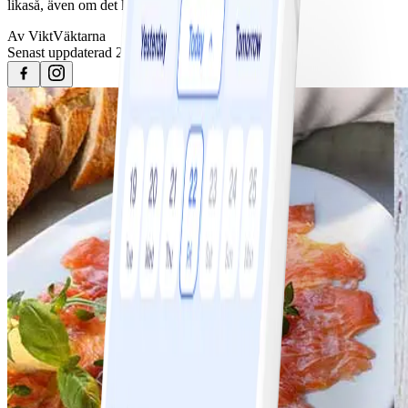
likaså, även om det kräver lite smartare planering.
Av
ViktVäktarna
Senast uppdaterad
25 april 2023