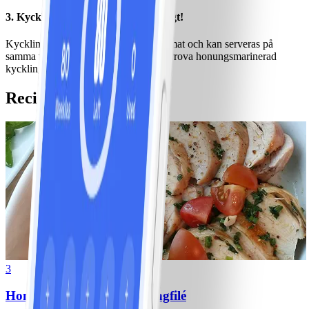
3. Kyckling - både vårlätt och påskigt!
Kycklingfilé passar perfekt som buffémat och kan serveras på
samma vis som till exempel fläskfilé. Prova honungsmarinerad
kycklingfilé!
Recipes
3
Honungsmarinerad kycklingfilé