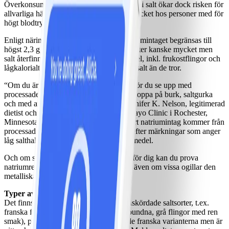
Överkonsumtion av det natrium som finns i salt ökar dock risken för
allvarliga hälsobesvär och kan öka blodtrycket hos personer med för
högt blodtryck.
Enligt näringsguider bör det dagliga natriumintaget begränsas till
högst 2,3 g, eller ca 1 tsk bordssalt. Det låter kanske mycket men
salt återfinns i många processade livsmedel, inkl. frukostflingor och
lågkalorialternativ. Många äter alltså mer salt än de tror.
“Om du är bekymrad över ditt saltintag bör du se upp med
processade livsmedel, salladsdressingar, soppa på burk, saltgurka
och med att äta på restaurang", säger Jennifer K. Nelson, legitimerad
dietist och chef för klinisk dietetik vid Mayo Clinic i Rochester,
Minnesota, USA. "Omkring 75 % av vårt natriumintag kommer från
processade livsmedel. Håll därför utkik efter märkningar som anger
låg salthalt när du köper processade livsmedel.
Och om salt utgör en allvarlig hälsorisk för dig kan du prova
natriumreducerat salt med kaliumklorid, även om vissa ogillar den
metalliska eftersmaken.
Typer av havssalt och smaksatt salt
Det finns flera exotiska (och dyra) handskördade saltsorter, t.ex.
franska fleur de sel och sel gris (oregelbundna, grå flingor med ren
smak), portugisiska flor del sal (liknar de franska varianterna men är