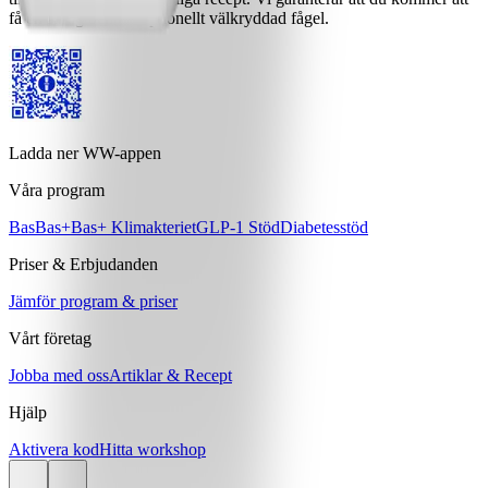
få en saftig och exceptionellt välkryddad fågel.
Ladda ner WW-appen
Våra program
Bas
Bas+
Bas+ Klimakteriet
GLP-1 Stöd
Diabetesstöd
Priser & Erbjudanden
Jämför program & priser
Vårt företag
Jobba med oss
Artiklar & Recept
Hjälp
Aktivera kod
Hitta workshop