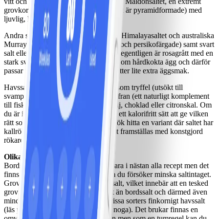
vitt och inte lika dyrt) och det engelska Maldonsaltet, en extremt
grovkornig variant (de enskilda kornen är pyramidformade) med
ljuvlig, havsaktig ton.
Andra specialvarianter är det trendiga Himalayasaltet och australiska
Murray River Salt (båda grovkorniga och persikofärgade) samt svart
salt eller kala namak från Indien, som egentligen är rosagrått med en
stark svavelaktig smak som påminner om hårdkokta ägg och därför
passar utmärkt till att ge äggviteomeletter lite extra äggsmak.
Havssalt kan smaksättas med sådant som tryffel (utsökt till
svamprisotto eller bakpotatis) och saffran (ett naturligt komplement
till fisk och skaldjur) eller t.o.m. vanilj, choklad eller citronskal. Om
du är intresserad av att prova röksalt, ett kalorifritt sätt att ge vilken
rätt som helst en baconaktig ton, försök hitta en variant där saltet har
kallrökts med riktig ved istället för att framställas med konstgjord
rökarom.
Olika salter för olika ändamål
Bords-, grov- och havssalt är utbytbara i nästan alla recept men det
finns klara fördelar med grovsalt om du försöker minska saltintaget.
Grovsalt är grovkornigare än bordssalt, vilket innebär att en tesked
grovsalt innehåller mindre salt i vikt än bordssalt och därmed även
mindre natrium. Detta gäller även vissa sorters finkornigt havssalt
(läs på förpackningarna och jämför noga). Det brukar finnas en
omvandlingstabell på förpackningen men som en tumregel kan du