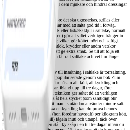
extraheras lite vätska, vilket gör dem mjukare och hindrar dressingar
från att spädas ut för mycket.
Insaltning
De flesta saltar sitt kött strax före det ska ugnsstekas, grillas eller
sauteras. Det finns dock fördelar med att salta god tid i förväg.
Insaltning (att lägga fågel, fläsk eller fisk/skaldjur i saltlake, normalt
bestående av grovsalt och vatten) gör att saltet verkligen tränger in
köttet och bryter ned proteiner, vilket gör köttet mört och saftigt.
Ibland tillsätter man socker, vitlök, kryddor eller andra vätskor
(äppelcider eller vinäger) för att ge extra smak. Se till att följa ett
recept när du saltar in så att du får rätt saltlake och vet hur länge
köttet ska ligga i.
Torrsaltning
Ett (kanske enklare) alternativ till insaltning i saltlake är torrsaltning,
en teknik som Judy Rodgers populariserade genom sin bok Zuni
Café Cookbook. Hon torrsaltar nästan allt kött, all kyckling och
vissa sorters fisk i flera timmar, ibland upp till tre dagar, före
tillagning. Rodgers säger att tekniken ger saltet tid att verkligen
tränga in i köttet och ge sälta åt hela stycket (som samtidigt blir
mörare och saftigare) och att man i slutändan använder mindre salt.
Nästa gång du ska ugnssteka en kyckling kan du prova hennes
teknik: Använd 1,5 tsk salt (hon föredrar havssalt) per kilogram kött,
salta (och peppra om du vill) fågeln inuti och utanpå, täck över
fågeln försiktigt och låt den stå i kylskåp i en till tre dagar innan du
tillagar den efter ditt vanliga recept. Vi garanterar att du kommer att