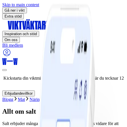
Skip to main content
Gå ner i vikt
Extra stöd
Inspiration och stöd
Om oss
Bli medlem
Kickstarta din viktminskningsresa nu! Spara 50% när du tecknar 12
månaders medlemskap.
Erbjudandevillkor
Blogg
Mat
Näringslära
Fakta om mat
Allt om salt
Salt erbjuder många olika smaker åt olika rätter. Läs vidare för att