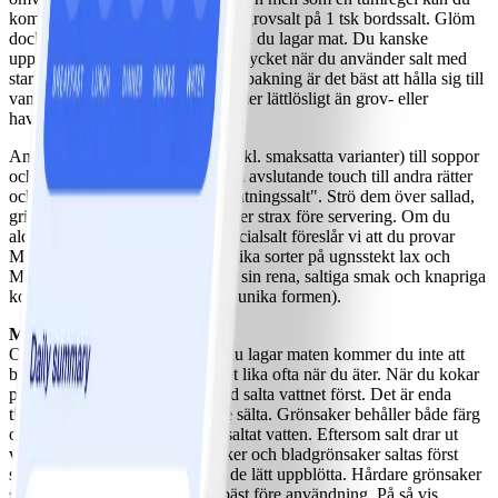
komma ihåg att det går ca 1,5 tsk grovsalt på 1 tsk bordssalt. Glöm
dock inte att smaka av själv medan du lagar mat. Du kanske
upptäcker att du inte behöver så mycket när du använder salt med
stark, ren smak. Ett förbehåll: vid bakning är det bäst att hålla sig till
vanligt bordssalt eftersom det är mer lättlösligt än grov- eller
havssalt.
Använd inte dyra specialsalter (inkl. smaksatta varianter) till soppor
och grytor. Dessa passar bäst som avslutande touch till andra rätter
och kallas ibland t.o.m. för "avslutningssalt". Strö dem över sallad,
grillat/ugnsstekt kött och grönsaker strax före servering. Om du
aldrig tidigare har köpt något specialsalt föreslår vi att du provar
Maldon först. Vi provade flera olika sorter på ugnsstekt lax och
Maldon utmärkte sig tydligt med sin rena, saltiga smak och knapriga
konsistens (som kommer av den unika formen).
Matlagning med salt
Om du saltar ordentligt medan du lagar maten kommer du inte att
behöva sträcka dig efter saltkaret lika ofta när du äter. När du kokar
pasta, potatis och ris bör du alltid salta vattnet först. Det är enda
tillfället som ges till heltäckande sälta. Grönsaker behåller både färg
och smak bättre om de kokas i saltat vatten. Eftersom salt drar ut
vätska bör känsliga, råa grönsaker och bladgrönsaker saltas först
strax före servering, annars blir de lätt uppblötta. Hårdare grönsaker
som vitkål och morötter saltas bäst före användning. På så vis