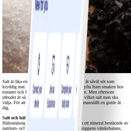
Salt är lika enkelt som magiskt: det ger smak åt såväl söt som
kryddig mat. Det krävs bara en nypa för att lyfta fram smaken hos
tomater och få vattenmeloner att smaka sötare. Men eftersom
utbudet är så stort är det ibland svårt att veta vilket salt man ska
välja. För att minska förvirringen har vi sammanställt en guide åt
dig.
Salt och hälsa
Hälsomässigt är salt ett tveeggat svärd. Som ett mineral bestående av
natrium- och kloridjoner är det viktigt för kroppens vätskebalans.