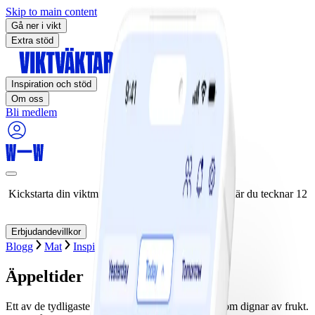
Skip to main content
Gå ner i vikt
Extra stöd
Inspiration och stöd
Om oss
Bli medlem
Kickstarta din viktminskningsresa nu! Spara 50% när du tecknar 12
månaders medlemskap.
Erbjudandevillkor
Blogg
Mat
Inspiration
Säsongsbetonat
Äppeltider
Ett av de tydligaste hösttecknen är väl äppleträd som dignar av frukt.