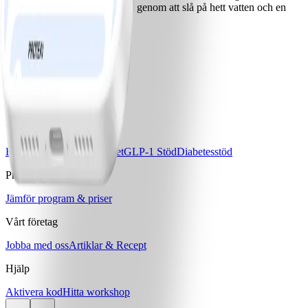
Man kan även göra te på dem genom att slå på hett vatten och en
kanelstång.
Ladda ner WW-appen
Våra program
Bas
Bas+
Bas+ Klimakteriet
GLP-1 Stöd
Diabetesstöd
Priser & Erbjudanden
Jämför program & priser
Vårt företag
Jobba med oss
Artiklar & Recept
Hjälp
Aktivera kod
Hitta workshop