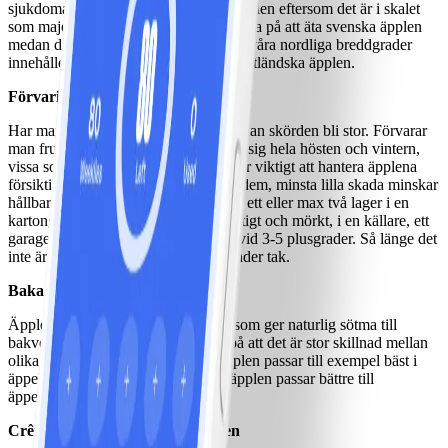
sjukdomar. Använd gärna oskalade äpplen eftersom det är i skalet
som majoriteten av näringen sitter. Passa på att äta svenska äpplen
medan de är som allra bäst. Tack vare våra nordliga breddgrader
innehåller de oftast mer C-vitamin än utländska äpplen.
Förvaring
Har man egna äppleträd i trädgården kan skörden bli stor. Förvarar
man frukterna på rätt sätt kan de hålla sig hela hösten och vintern,
vissa sorter ända fram till våren. Det är viktigt att hantera äpplena
försiktigt när man plockar och lagrar dem, minsta lilla skada minskar
hållbarheten avsevärt. Lägg äpplena i ett eller max två lager i en
kartong eller låda. Förvarar svalt, fuktigt och mörkt, i en källare, ett
garage eller på vinden. De trivs bäst vid 3-5 plusgrader. Så länge det
inte är frost kan lådan stå utomhus under tak.
Baka med äpplen
Äpplen är en fantastisk smaksättare som ger naturlig sötma till
bakverk och efterrätter. Tänk dock på att det är stor skillnad mellan
olika sorter. Fasta och lite syrliga äpplen passar till exempel bäst i
äppelpajer medan söta och mjöliga äpplen passar bättre till
äppelmos.
Crêpes med kaneldoftande äpplen