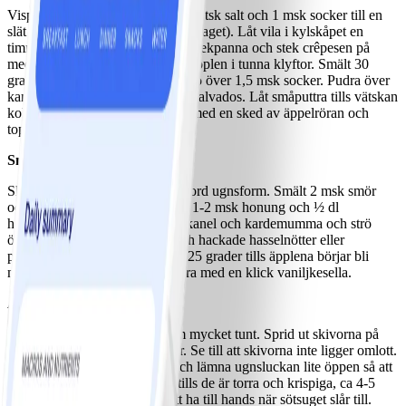
Vispa 3 dl mjölk, 2 dl vetemjöl, ¼ tsk salt och 1 msk socker till en
slät smet. Vispa ned två ägg (ett i taget). Låt vila i kylskåpet en
timme eller två. Smält smör i en stekpanna och stek crêpesen på
medelhög värme. Skär två röda äpplen i tunna klyftor. Smält 30
gram smör i en stekpanna och strö över 1,5 msk socker. Pudra över
kanel och slå på någon matsked calvados. Låt småputtra tills vätskan
kokat bort. Servera varje crêpes med en sked av äppelröran och
toppa med ett par valnötter.
Snabb äppelkaka
Skiva 3 äpplen och lägg i en smord ugnsform. Smält 2 msk smör
och i en kastrull och blanda ned 1-2 msk honung och ½ dl
havregryn. Pudra äpplena med kanel och kardemumma och strö
över havregrynsblandningen och hackade hasselnötter eller
pekannötter. Grädda i ugnen i 225 grader tills äpplena börjar bli
mjuka, ca 10-15 minuter. Servera med en klick vaniljkesella.
Äppelchips
Kärna ur äpplen och skiva dem mycket tunt. Sprid ut skivorna på
ugnsplåtar med bakplåtspapper. Se till att skivorna inte ligger omlott.
Ställ in i ugnen på 75 grader och lämna ugnsluckan lite öppen så att
fukten kan komma ut. Låt stå tills de är torra och krispiga, ca 4-5
timmar. Chipsen är perfekta att ha till hands när sötsuget slår till.