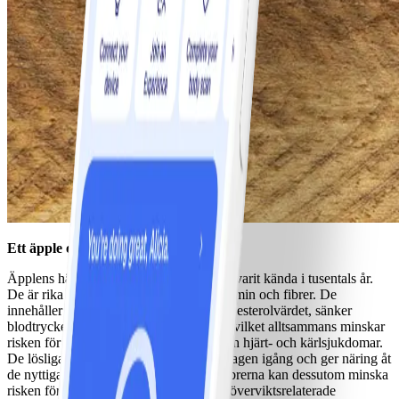
Ett äpple om dagen…
Äpplens hälsofrämjande egenskaper har varit kända i tusentals år.
De är rika på flavonoider, kalium, C-vitamin och fibrer. De
innehåller även ämnen som förbättrar kolesterolvärdet, sänker
blodtrycket och stabiliserar blodsockret, vilket alltsammans minskar
risken för hälsoproblem som diabetes och hjärt- och kärlsjukdomar.
De lösliga och olösliga fibrerna håller magen igång och ger näring åt
de nyttiga tarmbakterierna. De lösliga fibrerna kan dessutom minska
risken för inflammation i samband med överviktsrelaterade