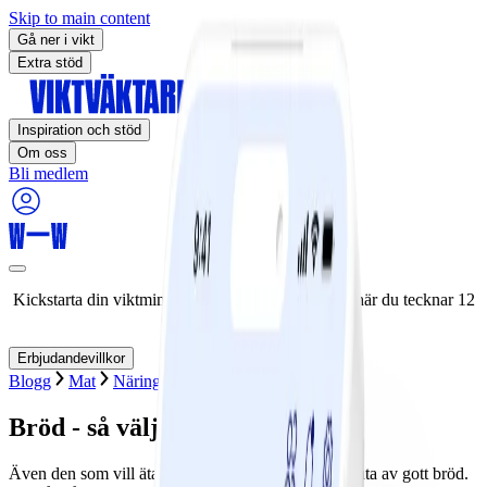
Skip to main content
Gå ner i vikt
Extra stöd
Inspiration och stöd
Om oss
Bli medlem
Kickstarta din viktminskningsresa nu! Spara 50% när du tecknar 12
månaders medlemskap.
Erbjudandevillkor
Blogg
Mat
Näringslära
Fakta om mat
Bröd - så väljer du rätt
Även den som vill äta hälsosamt kan fortsätta att njuta av gott bröd.