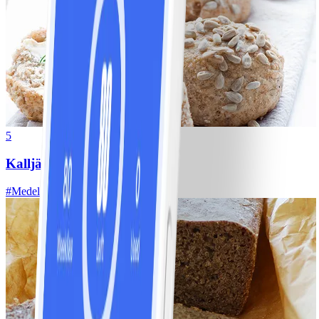
5
Kalljästa frukostbullar
#
Medel
15 MIN