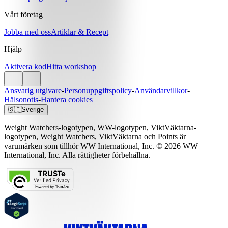
Vårt företag
Jobba med oss
Artiklar & Recept
Hjälp
Aktivera kod
Hitta workshop
Ansvarig utgivare
-
Personuppgiftspolicy
-
Användarvillkor
-
Hälsonotis
-
Hantera cookies
🇸🇪
Sverige
Weight Watchers-logotypen, WW-logotypen, ViktVäktarna-
logotypen, Weight Watchers, ViktVäktarna och Points är
varumärken som tillhör WW International, Inc. © 2026 WW
International, Inc. Alla rättigheter förbehållna.