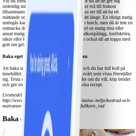
Vill du fortsätta äta mackor är det klokt att se till att de ger dig
ordentlig mättnad och näring. En macka eller två till frukost
tillsammans med kaffe är utmärkt om du bara ser till att ha ett
mättande och bra pålägg för att hålla dig mätt länge. En riktigt matig
smörgås kan dessutom bli en utmärkt snabb lunch, men då är inte en
ostmacka det smartaste utan en smörgås med en matig röra eller
annat matigt pålägg. Ägg, kyckling- och kalkonpålägg, tonfiskröra,
räkor eller keso är magert och mättande. Se också till att toppa med
gott om grönsaker.
Baka eget bröd – bra även för plånboken
Att baka sitt eget bröd är både gott, billigt och du har full koll på
innehållet. Det behöver inte heller vara så svårt som vissa föreställer
sig. Testa något av våra recept på bröd, eller om du vill, köp brödet
och gör en matig macka utifrån något av våra recept.
Livsmedelsverket 2018, Fullkorn – Råd
http://www.livsmedelsverket.se/matvanor-halsa--miljo/kostrad-och-
matvanor/rad-om-bra-mat-hitta-ditt-satt/fullkorn_rad
Baka ditt eget bröd