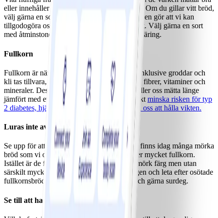
eller innehåller särskilt mycket näringsämnen. Om du gillar vitt bröd,
välj gärna en sort med
surdeg
eftersom surdegen gör att vi kan
tillgodogöra oss fler näringsämnen från mjölet. Välj gärna en sort
med åtminstone en liten del fullkorn för mer näring.
Fullkorn
Fullkorn är näringsrikt eftersom hela kornet inklusive groddar och
kli tas tillvara, vilket innehåller mängder med fibrer, vitaminer och
mineraler. Dessutom mättar det bra och vi håller oss mätta länge
jämfört med ett vitt bröd. Fullkorn kan faktiskt
minska risken för typ
2 diabetes, hjärt- och kärlsjukdom och hjälpa oss att hålla vikten.
Luras inte av färgen
Se upp för att enbart gå på brödets färg. Det finns idag många mörka
bröd som vi ofta tror är nyttiga och innehåller mycket fullkorn.
Istället är de fulla med söt sirap som ger en mörk färg men utan
särskilt mycket fullkorn. Läs på förpackningen och leta efter osötade
fullkornsbröd med mycket frön, hela korn och gärna surdeg.
Se till att ha ett bra pålägg