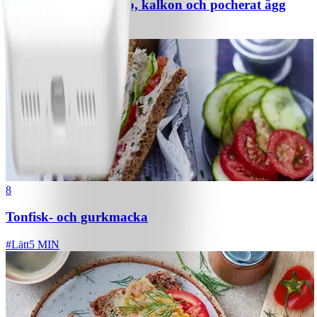
Mackor med avokado, kalkon och pocherat ägg
#
Lätt
5 MIN
8
Tonfisk- och gurkmacka
#
Lätt
5 MIN