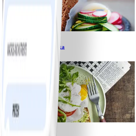
6
Ägg- och kycklingmacka
#
Lätt
5 MIN
6