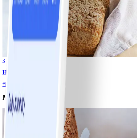
3
Hembakat rågbröd
#
Medel
10 MIN
Matiga mackor