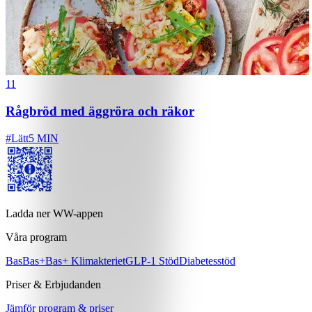
11
Rågbröd med äggröra och räkor
#
Lätt
5 MIN
Ladda ner WW-appen
Våra program
Bas
Bas+
Bas+ Klimakteriet
GLP-1 Stöd
Diabetesstöd
Priser & Erbjudanden
Jämför program & priser