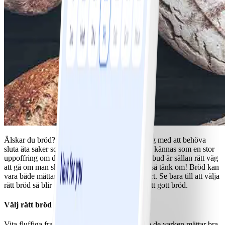
Älskar du bröd? Många förknippar viktnedgång med att behöva
sluta äta saker som bröd eller pasta och det kan kännas som en stor
uppoffring om det är något som man gillar. Förbud är sällan rätt väg
att gå om man ska få en långsiktig förändring, så tänk om! Bröd kan
vara både mättande, näringsrikt och klimatsmart. Se bara till att välja
rätt bröd så blir du både mätt och får njuta av ett gott bröd.
Välj rätt bröd
Vita fluffiga frallor må vara barnsligt gott, men de varken mättar bra