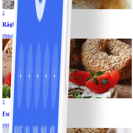
2
Rågbröd med surdeg
#
Medel
20 MIN
5
Fullkornsbagels
#
Medel
30 MIN