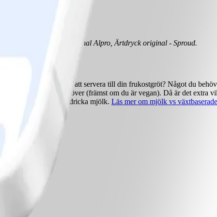
ro, Sojadryck - soja original Alpro, Ärtdryck original - Sproud.
tar du en ny favoritdryck att servera till din frukostgröt? Något du beh
alla de näringsämnen du behöver (främst om du är vegan). Då är det extra
ngar, inte vill eller kan dricka mjölk.
Läs mer om mjölk vs växtbaserade