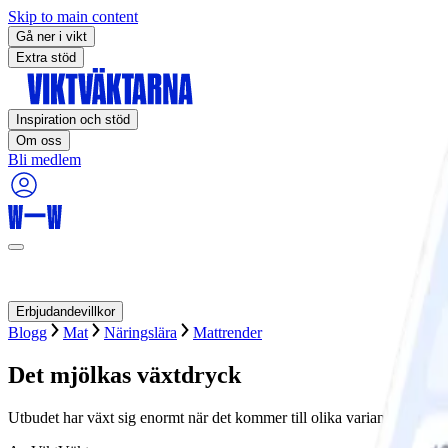
Skip to main content
Gå ner i vikt
Extra stöd
Inspiration och stöd
Om oss
Bli medlem
Erbjudandevillkor
Blogg
Mat
Näringslära
Mattrender
Det mjölkas växtdryck
Utbudet har växt sig enormt när det kommer till olika varianter av vä