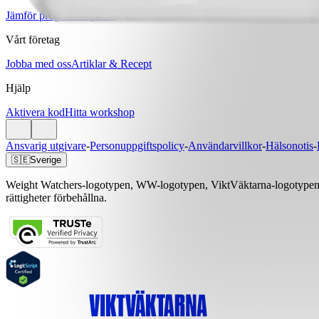
Jämför program & priser
Vårt företag
Jobba med oss
Artiklar & Recept
Hjälp
Aktivera kod
Hitta workshop
Ansvarig utgivare
-
Personuppgiftspolicy
-
Användarvillkor
-
Hälsonotis
-
🇸🇪
Sverige
Weight Watchers-logotypen, WW-logotypen, ViktVäktarna-logotypen, 
rättigheter förbehållna.