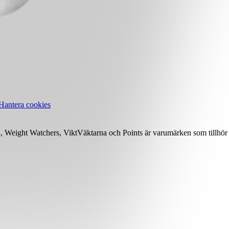
Hantera cookies
Weight Watchers, ViktVäktarna och Points är varumärken som tillhör 