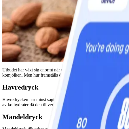
Utbudet har växt sig enormt när det kommer till olika varianter av växt
komjölken. Men hur framställs dryckerna och hur bra är dom ur hälso-
Havredryck
Havredrycken har minst sagt blivit omåttligt populär de senaste åren. 
av kolhydrater då den tillverkas av havre, vilket gör att den ger ett h
Mandeldryck
Mandeldryck tillverkas av vatten och mandel som odlas i torra områd