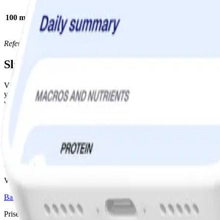
100 ml
Havredryck
Mandeldryck
Sojadryck
Ärtdryck
Referens: Havredryck 1,5% - Oatly, Mandeldryck - mandel original Alp
Slutsats
Visst är det spännande att det finns så mycket att välja på! Kanske hit
yoghurt och ost från din kost, är att det kan vara svårt att få i dig 
växtbaserade drycker är ett bra alternativ för dig som, av olika anledni
Ladda ner WW-appen
Våra program
Bas
Bas+
Bas+ Klimakteriet
GLP-1 Stöd
Diabetesstöd
Priser & Erbjudanden