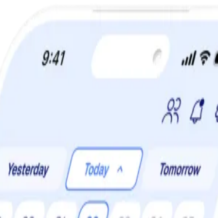
TIDSBEGRÄNSAT ERBJUDANDE:
60% rabatt!
xtbaserade “mjölkdrycker”. Men hur framställs dryckerna och hur bra är