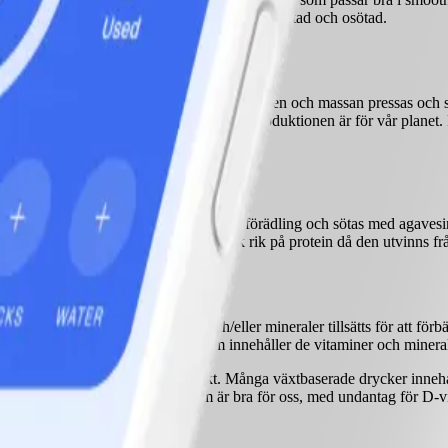
ärda mängder vitamin E. Drycken finns både sötad och osötad.
ning av sojabönorna. Därefter tillsätts vatten och massan pressas och s
smak. Dock kan det diskuteras hur bra sojaproduktionen är för vår planet.
vsmedelsprodukt, därför kräver drycken förädling och sötas med agavesira
e drycker. Ärtdryck är likt sojadryck rik på protein då den utvinns från
kas. Det betyder att vitaminer och/eller mineraler tillsätts för att förbä
ativ för, som i detta fall komjölk som innehåller de vitaminer och mineral
t, vilket är positivt ur hälsosynpunkt. Många växtbaserade drycker innehå
ller naturligt de näringsämnen som är bra för oss, med undantag för D