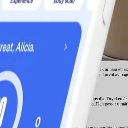
baserade “mjölkdrycker”. Havre-, mandel- och sojadryck är bara ett axplo
 och näringssynpunkt? Vi ger dig här en liten guide av ett urval av nå
Drycken tillverkas av havre, vatten (havrebas) och rapsolja. Drycken är k
ögre näringsvärde än de andra växtbaserade dryckerna. Den passar utmärkt 
en med konstbevattning. Den har en nötig smak som passar bra i smooth