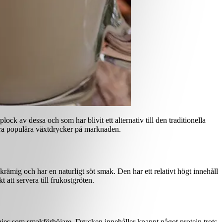
ck av dessa och som har blivit ett alternativ till den traditionella
gra populära växtdrycker på marknaden.
rämig och har en naturligt söt smak. Den har ett relativt högt innehåll
att servera till frukostgröten.
ies som smakförhöjare. Drycken innehåller knappt något protein trots