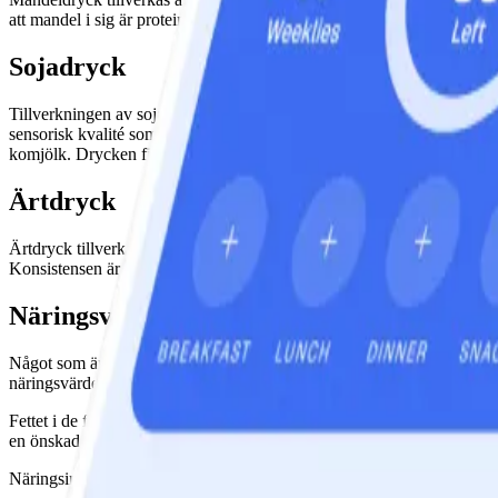
att mandel i sig är proteinrik. Däremot innehåller mandelmjölk avsev
Sojadryck
Tillverkningen av sojamjölk sker kortfattat genom blötläggning och mal
sensorisk kvalité som möjligt, den är len och har en relativ naturell 
komjölk. Drycken finns både sötad och osötad.
Ärtdryck
Ärtdryck tillverkas av ärtprotein, som än så länge är en outvecklad li
Konsistensen är krämig och smaken är inte så söt som andra växtbaserad
Näringsvärde och berikning
Något som är gemensamt för de flesta växtbaserade drycker är att de beri
näringsvärde jämfört med det livsmedel det är avsett att vara ett altern
Fettet i de flesta växtbaserade drycker är omättat då det är växtbasera
en önskad konsistens och smak. Komjölk är utan tillsatser och innehå
Näringsinnehåll för de drycker som nämns i artikeln