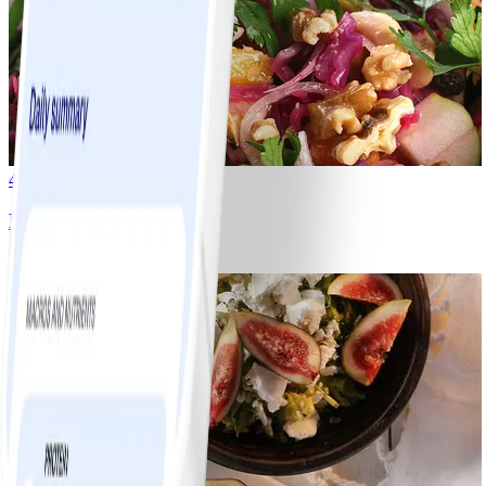
4
Rödkålssallad
#
Lätt
20 MIN