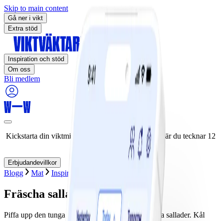
Skip to main content
Gå ner i vikt
Extra stöd
Inspiration och stöd
Om oss
Bli medlem
Kickstarta din viktminskningsresa nu! Spara 50% när du tecknar 12
månaders medlemskap.
Erbjudandevillkor
Blogg
Mat
Inspiration
Högtider
Fräscha sallader för julbordet
Piffa upp den tunga maten på julbordet med fräscha sallader. Kål