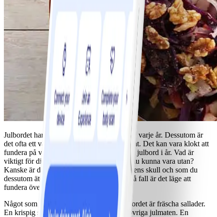
Julbordet har en tendens att vara det samma varje år. Dessutom är
det ofta ett välfyllt och med ganska tung mat. Det kan vara klokt att
fundera på vad som verkligen platsar på ert julbord i år. Vad är
viktigt för dig på julbordet och vad skulle du kunna vara utan?
Kanske är det något ni har där bara för sakens skull och som du
dessutom äter för att det står framdukat. I så fall är det läge att
fundera över menyn.
Något som ofta är en stor bristvara på julbordet är fräscha sallader.
En krispig sallad passar väl in bland den övriga julmaten. En