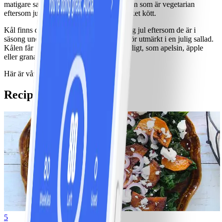
matigare sallad är dessutom perfekt för den som är vegetarian
eftersom julbordet annars innehåller mycket kött.
Kål finns det ofta gott om i affärerna kring jul eftersom de är i
säsong under stor del av året. Det är därför utmärkt i en julig sallad.
Kålen får gärna piffas upp med något syrligt, som apelsin, äpple
eller granatäpple.
Här är våra bästa sallader för julbordet.
Recipes
5