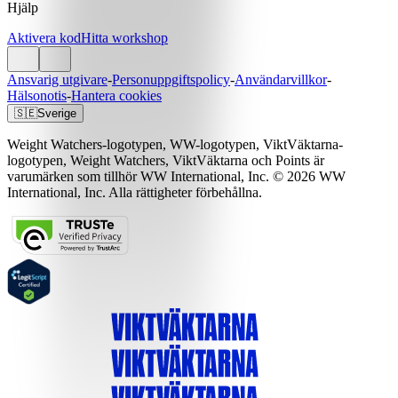
Hjälp
Aktivera kod
Hitta workshop
Ansvarig utgivare
-
Personuppgiftspolicy
-
Användarvillkor
-
Hälsonotis
-
Hantera cookies
🇸🇪
Sverige
Weight Watchers-logotypen, WW-logotypen, ViktVäktarna-
logotypen, Weight Watchers, ViktVäktarna och Points är
varumärken som tillhör WW International, Inc. © 2026 WW
International, Inc. Alla rättigheter förbehållna.