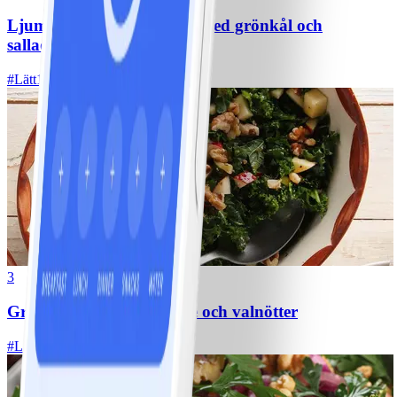
Ljummen butternutsallad med grönkål och
salladsost
#
Lätt
15 MIN
3
Grönkålssallad med äpple och valnötter
#
Lätt
10 MIN