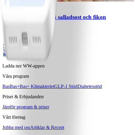
7
Brysselkålssallad med salladsost och fikon
#
Lätt
15 MIN
Ladda ner WW-appen
Våra program
Bas
Bas+
Bas+ Klimakteriet
GLP-1 Stöd
Diabetesstöd
Priser & Erbjudanden
Jämför program & priser
Vårt företag
Jobba med oss
Artiklar & Recept