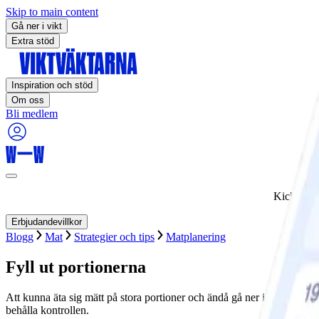
Skip to main content
Gå ner i vikt
Extra stöd
Inspiration och stöd
Om oss
Bli medlem
Kickstart
Erbjudandevillkor
Blogg
Mat
Strategier och tips
Matplanering
Fyll ut portionerna
Att kunna äta sig mätt på stora portioner och ändå gå ner i vikt – det 
behålla kontrollen.