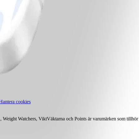
Hantera cookies
Weight Watchers, ViktVäktarna och Points är varumärken som tillhör 