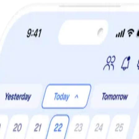
a din viktminskningsresa nu! Spara 50% när du tecknar 12 månaders m
låter som en dröm, men om du gör smarta val är det fullt möjligt. Du slipp