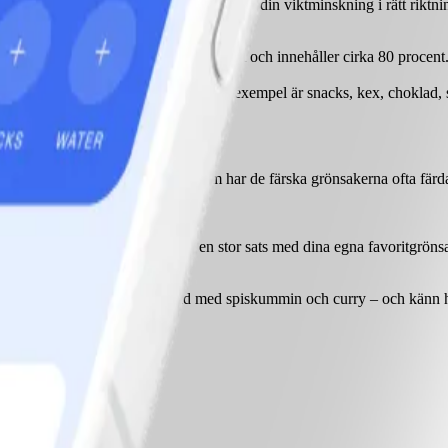
ma tarmbakterierna. Allt detta påverkar din viktminskning i rätt riktni
ocent. Även potatis har hög vattenhalt och innehåller cirka 80 procent. 
 mycket kalorier på liten volym. Några exempel är snacks, kex, choklad, s
 vitaminer
st och vintermånaderna. Dessutom har de färska grönsakerna ofta färdats
de massor av nyttigheter.
 aubergine och paprika. Gör en stor sats med dina egna favoritgrönsaker,
lomkål. Låt den koka en stund med spiskummin och curry – och känn här