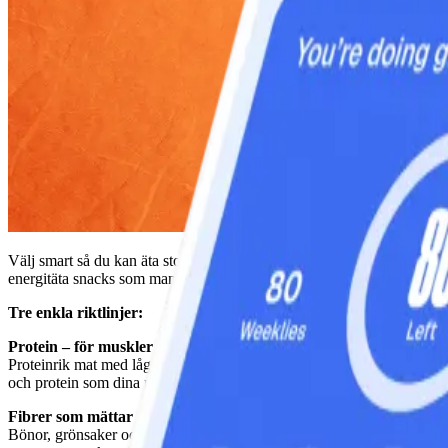
Välj smart så du kan äta stora portioner som mättar, utan att slösa me
energitäta snacks som man lätt äter för mycket av. Och när du känner dig
Tre enkla riktlinjer:
Protein – för muskler och mättnad
Proteinrik mat med lågt fettinnehåll ger en mättnad som varar länge, tr
och protein som dina muskler behöver.
Fibrer som mättar
Bönor, grönsaker och frukt, fullkornspasta, grovt knäckebröd och bröd 