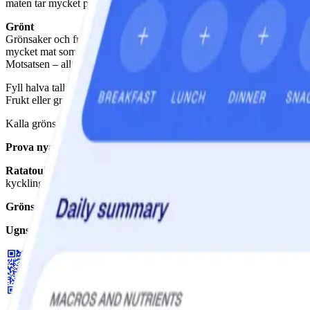
maten tar mycket plats i magtarmkanalen, och ger näring åt de gynnsam
Grönt
Grönsaker och frukt innehåller 90-95 procent vatten, gurka nära 100 pr
mycket mat som gör dig skönt mätt på få kalorier.
Motsatsen – alltså låg vattenhalt – innebär en hög energitäthet, alltså
Fyll halva tallriken med grönsaker och rotfrukter
Frukt eller grönsaksstavar är bra mellanmål som ger fibrer, vätska och
Kalla grönsaker är kanske inte det man är allra mest sugen på under hö
Prova nya sätt att äta grönsaker, även i tillagad form innehåller 
Ratatouille
är en tomatbaserad grönsaksröra med lök och vitlök, squash,
kyckling – eller som pastasås, kanske med lite smulad fetaost.
Grönsaksgryta
med grönsaksbuljong, morot, kikärter, purjolök och b
Ugnsrostade
– till exempel rotfrukter, squash, lök och paprika.