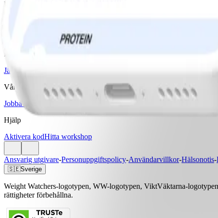
Ladda ner WW-appen
Våra program
Bas
Bas+
Bas+ Klimakteriet
GLP-1 Stöd
Diabetesstöd
Priser & Erbjudanden
Jämför program & priser
Vårt företag
Jobba med oss
Artiklar & Recept
Hjälp
Aktivera kod
Hitta workshop
Ansvarig utgivare
-
Personuppgiftspolicy
-
Användarvillkor
-
Hälsonotis
-
🇸🇪
Sverige
Weight Watchers-logotypen, WW-logotypen, ViktVäktarna-logotypen, 
rättigheter förbehållna.