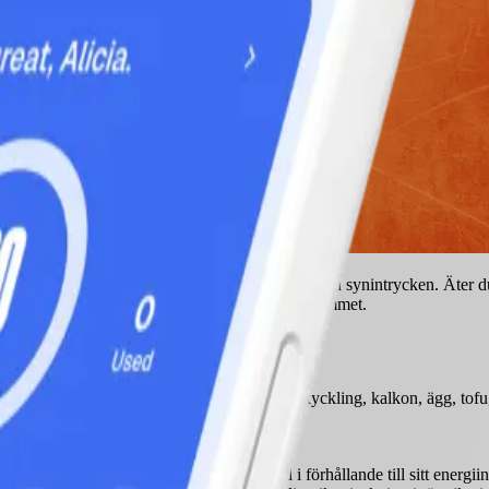
d dina Points. En full tallrik mättar både magen och synintrycken. Äter 
 nöjd är det lättare att hålla sig till kostprogrammet.
ots sitt låga kaloriinnehåll. Välj magert kött, kyckling, kalkon, ägg, to
med hela kornkärnor ger mycket mättnad i förhållande till sitt energiinne