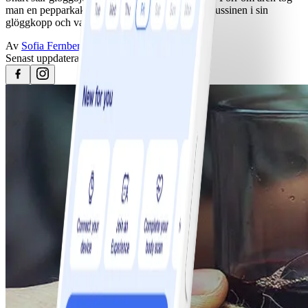
man en pepparkaka, tuggade i sig mandeln och russinen i sin
glöggkopp och var glad och nöjd med det.
Av
Sofia Fernberg
Senast uppdaterad
25 april 2023