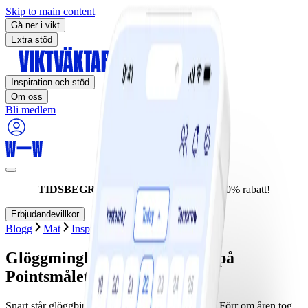
Skip to main content
Gå ner i vikt
Extra stöd
Inspiration och stöd
Om oss
Bli medlem
TIDSBEGRÄNSAT ERBJUDANDE:
60% rabatt!
Erbjudandevillkor
Blogg
Mat
Inspiration
Högtider
Glöggmingla utan att vingla - på
Pointsmålet!
Snart står glöggbjudningarna som spön i backen. Förr om åren tog