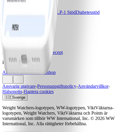
Våra program
Bas
Bas+
Bas+ Klimakteriet
GLP-1 Stöd
Diabetesstöd
Priser & Erbjudanden
Jämför program & priser
Vårt företag
Jobba med oss
Artiklar & Recept
Hjälp
Aktivera kod
Hitta workshop
Ansvarig utgivare
-
Personuppgiftspolicy
-
Användarvillkor
-
Hälsonotis
-
Hantera cookies
🇸🇪
Sverige
Weight Watchers-logotypen, WW-logotypen, ViktVäktarna-
logotypen, Weight Watchers, ViktVäktarna och Points är
varumärken som tillhör WW International, Inc. © 2026 WW
International, Inc. Alla rättigheter förbehållna.