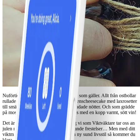
Nuförtiden är det präktiga små bufféer som gäller. Allt från ostbollar
rullade i pepparkakssmulor, västerbottenscheesecake med laxrosetter
till smältande brietårtor med sirapsblandade nötter. Och som grädde
på moset ska vi skölja ner alltsammans med en kopp varmt, sött vin!
Det är med skräckblandad förtjusning vi som Viktväktare tar oss an
julen med alla dess fröjder och förödande frestelser… Men med ditt
viktmål i sikte och övertygelse om en ny sund livsstil så kommer du
klara även adventstidens utmaning.