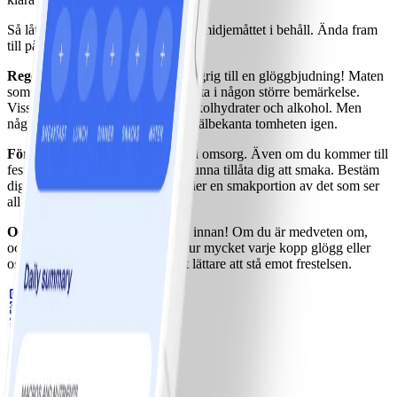
Så låt oss ta oss igenom julen med midjemåttet i behåll. Ända fram
till påska!
Regel nummer ett.
Gå aldrig hungrig till en glöggbjudning! Maten
som serveras är inte avsedd att mätta i någon större bemärkelse.
Visst blir magen full, men av fett, kolhydrater och alkohol. Men
några timmar senare uppstår den välbekanta tomheten igen.
För det andra.
Välj och njut med omsorg. Även om du kommer till
festen mätt så är det trist att inte kunna tillåta dig att smaka. Bestäm
dig för något. Pyttelite av varje eller en smakportion av det som ser
allra läckrast ut.
Och sist men inte minst.
Läs på innan! Om du är medveten om,
och har färskt i minnet ungefär hur mycket varje kopp glögg eller
ostboll är värd så är det betydligt lättare att stå emot frestelsen.
Ladda ner WW-appen