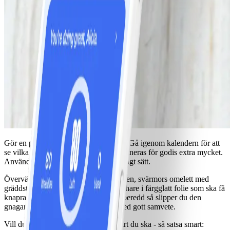
Gör en plan redan veckan innan påsk. Gå igenom kalendern för att
se vilka tillfällen som du kommer exponeras för godis extra mycket.
Använd din veckobonus på ett förnuftigt sätt.
Överväg noga om det är lyxiga laxpajen, svärmors omelett med
gräddstuvad sparris eller chokladpåskhare i färgglatt folie som ska få
knapra på din budget. Är du bara förberedd så slipper du den
gnagande oron och då får du njuta med gott samvete.
Vill du njuta av godis - och det är klart du ska - så satsa smart: