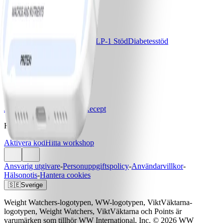
Ladda ner WW-appen
Våra program
Bas
Bas+
Bas+ Klimakteriet
GLP-1 Stöd
Diabetesstöd
Priser & Erbjudanden
Jämför program & priser
Vårt företag
Jobba med oss
Artiklar & Recept
Hjälp
Aktivera kod
Hitta workshop
Ansvarig utgivare
-
Personuppgiftspolicy
-
Användarvillkor
-
Hälsonotis
-
Hantera cookies
🇸🇪
Sverige
Weight Watchers-logotypen, WW-logotypen, ViktVäktarna-
logotypen, Weight Watchers, ViktVäktarna och Points är
varumärken som tillhör WW International, Inc. © 2026 WW