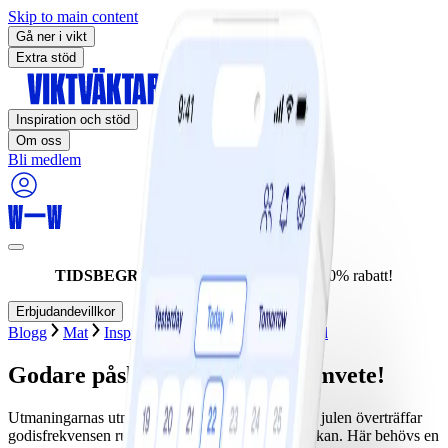
Skip to main content
Gå ner i vikt
Extra stöd
Inspiration och stöd
Om oss
Bli medlem
TIDSBEGRÄNSAT ERBJUDANDE:
60% rabatt!
Erbjudandevillkor
Blogg
Mat
Inspiration
Snacks och mellanmål
Godare påskgodis med gott samvete!
Utmaningarnas utmaning står för dörren. Inte ens julen överträffar
godisfrekvensen runt omkring oss under påskveckan. Här behövs en