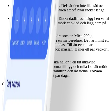
Mörk choklad med minst 70%. Dels är den inte lika söt och
dels är den ofta så kraftig i smaken att två bitar räcker länge.
Nötfyllda dadelägg: Kärna ur färska dadlar och lägg i en valfri
nöt i varje. Rulla dem i smält mörk choklad och lägg dem på
smörpapper att stelna.
Egen mandelmassa med mindre socker. Mixa 200 g
sötmandel 4 msk strösocker i en matberedare. Det tar minst ett
par minuter innan en massa bildas. Tillsätt ev ett par
matskedar vatten för att få ihop massan. Håller ett par veckor i
kylen.
Sesamägg. Göm ett par färska hallon i en bit utkavlad
hemgjord mandelmassa. Forma till ägg och rulla i smält mörk
choklad. Strö på rostade sesamfrön och låt stelna. Förvara
svalt. Konsumeras inom ett par dagar.
God och glad påsk!