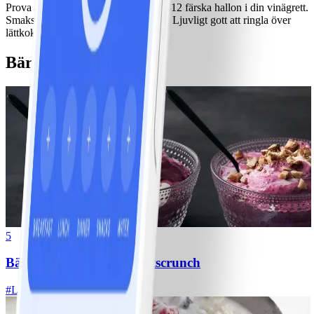
Prova att med stavmixer mixa ner 10-12 färska hallon i din vinägrett.
Smaksätt gärna med lite vitlök också. Ljuvligt gott att ringla över
lättkokta grönsaker.
Bärrecept
5
Bärfrestelse med hasselnötscrunch
#
Lätt
5 MIN