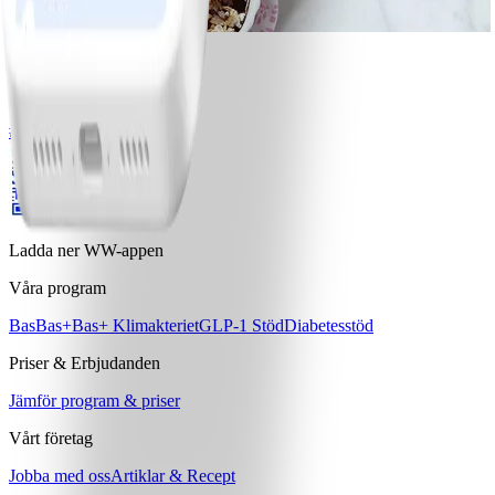
5
Bärpaj
#
Lätt
10 MIN
Ladda ner WW-appen
Våra program
Bas
Bas+
Bas+ Klimakteriet
GLP-1 Stöd
Diabetesstöd
Priser & Erbjudanden
Jämför program & priser
Vårt företag
Jobba med oss
Artiklar & Recept