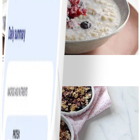
5
Gröt med bärkross
#
Lätt
5 MIN