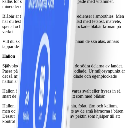
kallas för superbär eftersom de är fullproppade med vitaminer,
mineraler och antioxidanter.
Blåbär är för många av oss självklara ingredienser i smoothies. Men
har du testat dem i matlagningen? I en sallad med fetaost, matvete,
spenat och rostade fröer blir en näve nyplockade blåbär kronan på
verket.
Vill du skölja blåbären så gör det precis innan de ska ätas, annars
tappar de spänsten och blir mjuka.
Hallon
Självplock av hallon finns, men främst i de södra delarna av landet.
Passa på och plocka dem nu, vilda eller odlade. Ur miljösynpunkt är
det så mycket bättre att konsumera närodlade och egenplockade
hallon än att köpa de frysta i butik.
Hallon är känsliga bär och behöver förvaras svalt eller frysas in så
snart de har plockats. Gör på samma sätt som med blåbär.
Hallon är rika på antioxidanter, c-vitamin, folat, järn och kalium,
men också på olösliga fibrer som utgörs av de små kärnorna i bären.
Dessutom har man spårat en hög halt av pektin som hjälper till att
kontrollera kolesterolet.