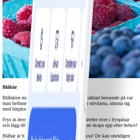
Blåbär
Blåbären mognar under juli, lite olika tider såklart beroende på var
man befinner sig. Men det är bara att kliva i stövlarna, utrusta sig
med bärplockare och stor hink.
Frys in dem utspridda på en bricka. Häll därefter över i fryspåsar
och lägg tillbaka i frysen. Nu är det enkelt att skopa upp efter behov!
Blåbär är bland det bästa naturen har givit oss! De kan onekligen