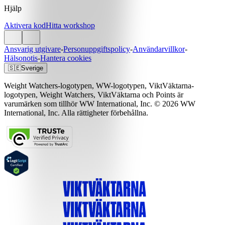
Hjälp
Aktivera kod
Hitta workshop
Ansvarig utgivare
-
Personuppgiftspolicy
-
Användarvillkor
-
Hälsonotis
-
Hantera cookies
🇸🇪
Sverige
Weight Watchers-logotypen, WW-logotypen, ViktVäktarna-
logotypen, Weight Watchers, ViktVäktarna och Points är
varumärken som tillhör WW International, Inc. © 2026 WW
International, Inc. Alla rättigheter förbehållna.