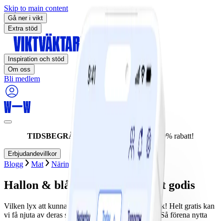
Skip to main content
Gå ner i vikt
Extra stöd
Inspiration och stöd
Om oss
Bli medlem
TIDSBEGRÄNSAT ERBJUDANDE:
60% rabatt!
Erbjudandevillkor
Blogg
Mat
Näringslära
Fakta om mat
Hallon & blåbär - naturens eget godis
Vilken lyx att kunna plocka bär ute i skog och mark! Helt gratis kan
vi få njuta av deras smaker, dofter och nyttigheter. Så förena nytta