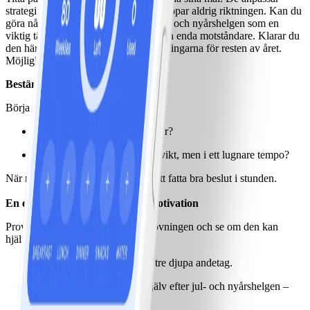
strategi efter förutsättningarna, men tappar aldrig riktningen. Kan du
göra något liknande? Föreställ dig jul- och nyårshelgen som en
viktig tävling – men där du själv är din enda motståndare. Klarar du
den här perioden, stärker du förutsättningarna för resten av året.
Möjligheterna är stora.
Bestäm ditt mål
Börja med att ta ställning:
Vill du behålla vikten där du är?
Eller vill du fortsätta gå ner i vikt, men i ett lugnare tempo?
När målet är tydligt blir det lättare att fatta bra beslut i stunden.
En enkel övning för fokus och motivation
Prova den här korta visualiseringsövningen och se om den kan
hjälpa dig:
Sitt bekvämt, blunda och ta tre djupa andetag.
Visualisera hur du ser dig själv efter jul- och nyårshelgen –
precis så som du önskar.