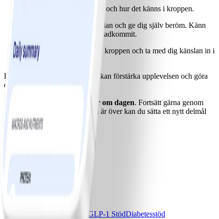
Lägg märke till vad du ser och hur det känns i kroppen.
Stanna i den positiva känslan och ge dig själv beröm. Känn
stolthet över det du har åstadkommit.
Öppna ögonen, rör lite på kroppen och ta med dig känslan in i
resten av dagen.
Ett litet leende under övningen kan förstärka upplevelsen och göra
den ännu mer effektiv.
Försök att avsätta
fem minuter om dagen
. Fortsätt gärna genom
hela helgperioden, och när den är över kan du sätta ett nytt delmål
framåt.
Ladda ner WW-appen
Våra program
Bas
Bas+
Bas+ Klimakteriet
GLP-1 Stöd
Diabetesstöd