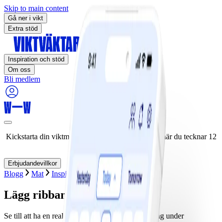
Skip to main content
Gå ner i vikt
Extra stöd
Inspiration och stöd
Om oss
Bli medlem
Kickstarta din viktminskningsresa nu! Spara 50% när du tecknar 12
månaders medlemskap.
Erbjudandevillkor
Blogg
Mat
Inspiration
Säsongsbetonat
Lägg ribban inför julen!
Se till att ha en realistisk plan för din viktminskning under