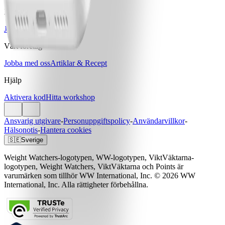
Priser & Erbjudanden
Jämför program & priser
Vårt företag
Jobba med oss
Artiklar & Recept
Hjälp
Aktivera kod
Hitta workshop
Ansvarig utgivare
-
Personuppgiftspolicy
-
Användarvillkor
-
Hälsonotis
-
Hantera cookies
🇸🇪
Sverige
Weight Watchers-logotypen, WW-logotypen, ViktVäktarna-
logotypen, Weight Watchers, ViktVäktarna och Points är
varumärken som tillhör WW International, Inc. © 2026 WW
International, Inc. Alla rättigheter förbehållna.