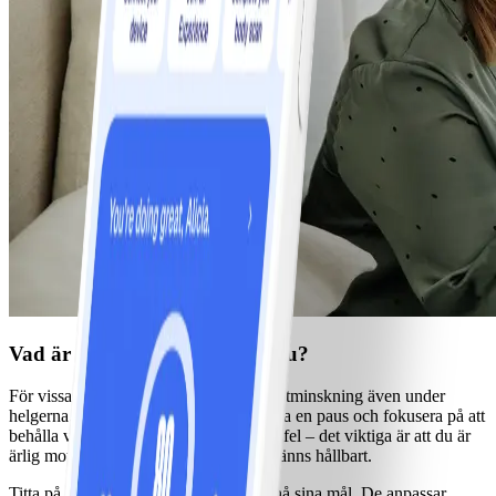
Vad är realistiskt för dig just nu?
För vissa innebär det att fortsätta sin viktminskning även under
helgerna. För andra handlar det om att ta en paus och fokusera på att
behålla vikten. Det finns inget rätt eller fel – det viktiga är att du är
ärlig mot dig själv och väljer det som känns hållbart.
Titta på hur elitidrottare arbetar för att nå sina mål. De anpassar