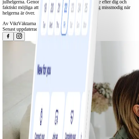
julhelgerna. Genom att sätta mål som är anpassade efter dig och
faktiskt möjliga att nå minskar risken att känna dig missmodig när
helgerna är över.
Av
ViktVäktarna
Senast uppdaterad
21 december 2025