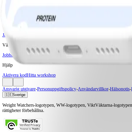
Våra program
Bas
Bas+
Bas+ Klimakteriet
GLP-1 Stöd
Diabetesstöd
Priser & Erbjudanden
Jämför program & priser
Vårt företag
Jobba med oss
Artiklar & Recept
Hjälp
Aktivera kod
Hitta workshop
Ansvarig utgivare
-
Personuppgiftspolicy
-
Användarvillkor
-
Hälsonotis
-
🇸🇪
Sverige
Weight Watchers-logotypen, WW-logotypen, ViktVäktarna-logotypen, 
rättigheter förbehållna.