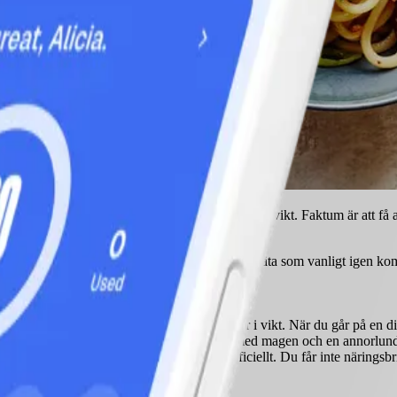
n måltidsersättning är ett effektivt sätt att gå ner i vikt. Faktum är att
anlig mat igen. För dagen när du behöver börja äta som vanligt igen komm
och våra resonemang kring hållbar hälsa.
r och vatten, vilket gör att du snabbt tappar i vikt. När du går på en die
 frusen, trött, få ont i huvudet, få problem med magen och en annorlu
ngsämnen så är kosttillskotten tillsatta artificiellt. Du får inte närings
och går ändå ner i vikt.