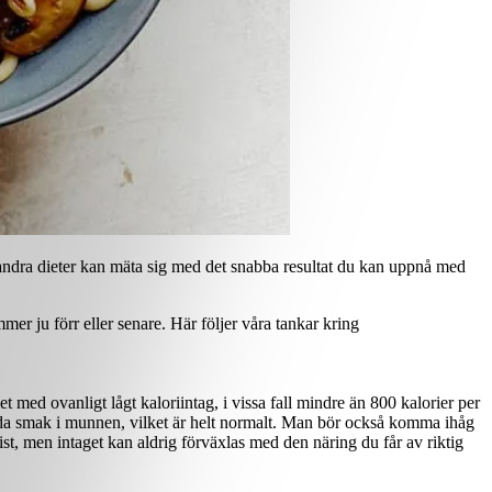
 få andra dieter kan mäta sig med det snabba resultat du kan uppnå med
er ju förr eller senare. Här följer våra tankar kring
t med ovanligt lågt kaloriintag, i vissa fall mindre än 800 kalorier per
nda smak i munnen, vilket är helt normalt. Man bör också komma ihåg
brist, men intaget kan aldrig förväxlas med den näring du får av riktig