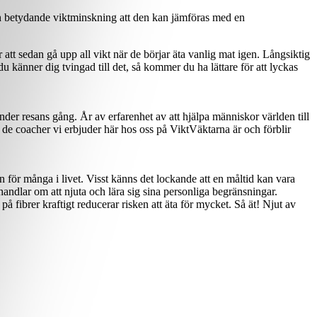
och betydande viktminskning att den kan jämföras med en
att sedan gå upp all vikt när de börjar äta vanlig mat igen. Långsiktig
u känner dig tvingad till det, så kommer du ha lättare för att lyckas
der resans gång. År av erfarenhet av att hjälpa människor världen till
 de coacher vi erbjuder här hos oss på ViktVäktarna är och förblir
 för många i livet. Visst känns det lockande att en måltid kan vara
 handlar om att njuta och lära sig sina personliga begränsningar.
å fibrer kraftigt reducerar risken att äta för mycket. Så ät! Njut av