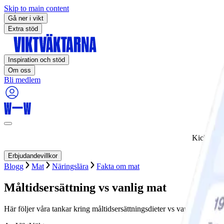
Skip to main content
Gå ner i vikt
Extra stöd
Inspiration och stöd
Om oss
Bli medlem
Kickstart
Erbjudandevillkor
Blogg
Mat
Näringslära
Fakta om mat
Måltidsersättning vs vanlig mat
Här följer våra tankar kring måltidsersättningsdieter vs vanlig mat – 