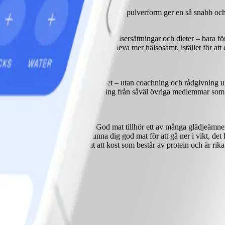
 feta patienter med extrem lågkaloridiet i pulverform ger en så snabb 
 huvudet inte hänger med.
h mycket i vikt med hjälp av måltidsersättningar och dieter – bara för 
en. När du väl bestämt dig för att leva mer hälsosamt, istället för att d
u vet vad du ska äta och du äter det – utan coachning och rådgivning un
gt tillvägagångssätt. Stöd och coachning från såväl övriga medlemmar som
 vi – men på bekostnad av vad? God mat tillhör ett av många glädjeämnen
utning? Du behöver inte sluta unna dig god mat för att gå ner i vikt, det
med viktminskning konstaterat att kost som består av protein och är rika p
t.