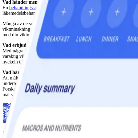
Vad händer mentalt?
En
behandlingsstudie
med drygt 300 patienter visar att behandling av
läkemedelsbehandling. Problemet när man rasar så snabbt i vikt är att
Många av de som kommer till oss på ViktVäktarna har gått ner snabbt oc
viktminskning handlar om att förändra synen på mat och hälsa från grund
med din viktnedgång/viktminskning.
Vad erbjuds socialt?
Med några få undantag är måltidsersättningar gör-det-själv-metoder. D
varaktig viktnedgång har emellertid visat oss att detta är ett vanskli
nyckeln till våra medlemmars framgång.
Vad händer med livskvalitén?
Att måltidsersättningar bidrar till snabb och effektiv viktnedgång vet
underbart/underbar när en måltid är social, positiv och består av en nj
Forskare vid Sussex University har i en
samlad studie
av flera försök 
mat som kroppen mår bra av och unna dig – då lyckas du också på sik
Ladda ner WW-appen