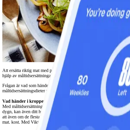
Att ersätta riktig mat med proteinpulver, proteinbars, soppor eller anna
hjälp av måltidsersättningar av olika slag.
Frågan är vad som händer, fysiskt och mentalt, när du väl börjar äta v
måltidsersättningsdieter vs vanlig mat – det vill säga ViktVäktarna – 
Vad händer i kroppen när du går på en diet?
Med måltidsersättningsdieter förbrukar kroppen sitt förråd av kolhydrate
dygn, kan även ditt humör och din energi påverkas. Du kan känna dig
att även om de flesta måltidsersättningar innehåller alla nödvändiga näri
mat. kost. Med Viktväktarna äter du dig mätt på vanlig mat, varje dag 