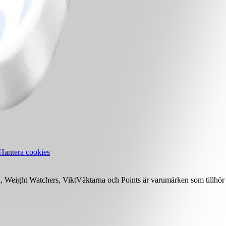
Hantera cookies
Weight Watchers, ViktVäktarna och Points är varumärken som tillhör 