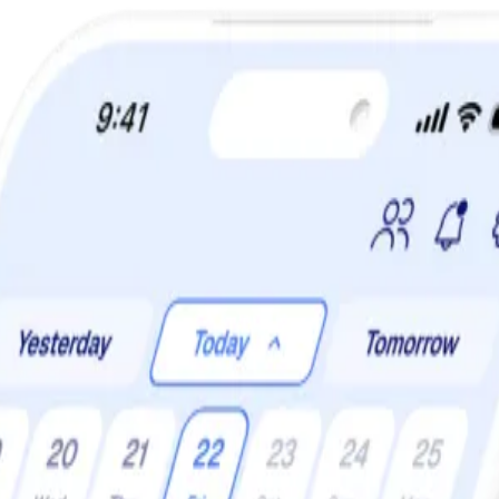
a din viktminskningsresa nu! Spara 50% när du tecknar 12 månaders m
det vill säga ViktVäktarna® – och våra resonemang kring hållbar hälsa.