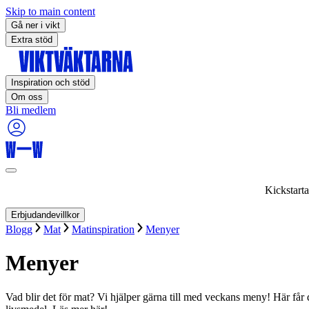
Skip to main content
Gå ner i vikt
Extra stöd
Inspiration och stöd
Om oss
Bli medlem
Kickstart
Erbjudandevillkor
Blogg
Mat
Matinspiration
Menyer
Menyer
Vad blir det för mat? Vi hjälper gärna till med veckans meny! Här få