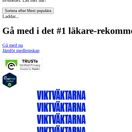
livsmedel. Läs mer här!
Sortera efter:
Mest populära
Laddar...
Gå med i det #1 läkare-rekom
Gå med nu
Jämför medlemskap