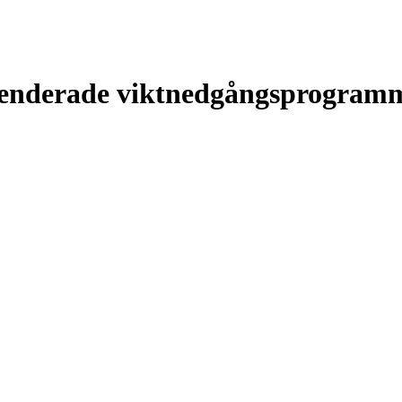
menderade
viktnedgångsprogram