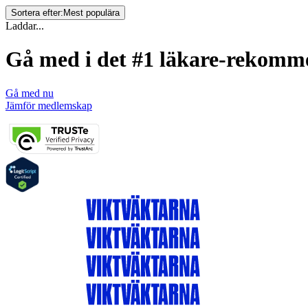
Sortera efter:
Mest populära
Laddar...
Gå med i det #1 läkare-rekom
Gå med nu
Jämför medlemskap