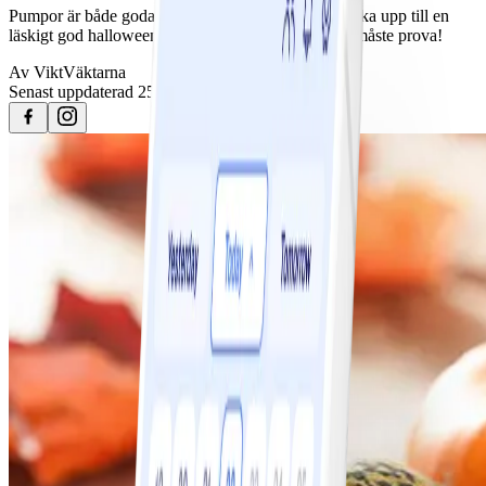
Pumpor är både goda, nyttiga och fina att se på. Duka upp till en
läskigt god halloweenmiddag - Här är recepten du måste prova!
Av
ViktVäktarna
Senast uppdaterad
25 april 2023