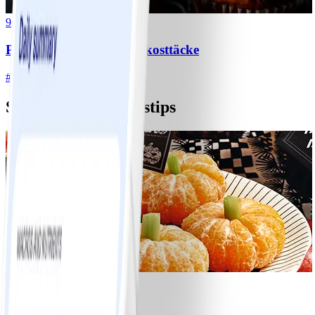
9
Pumpamuffins med färskosttäcke
#
Lätt
10 MIN
Skrämmande mellistips
1
Clementinpumpor