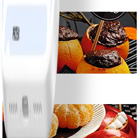
#
Lätt
11
Halloweenmuffins
#
Medel
20 MIN