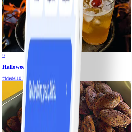
9
Halloweencocktail
#
Medel
10 MIN