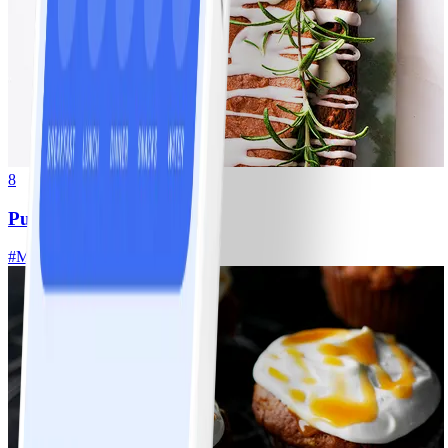
8
Pumpakaka
#
Medel
10 MIN