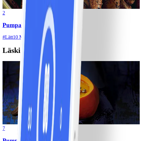
2
Pumpakärnor med chilismak
#
Lätt
10 MIN
Läskiga middagsrecept
7
Pumpa- och morotssoppa