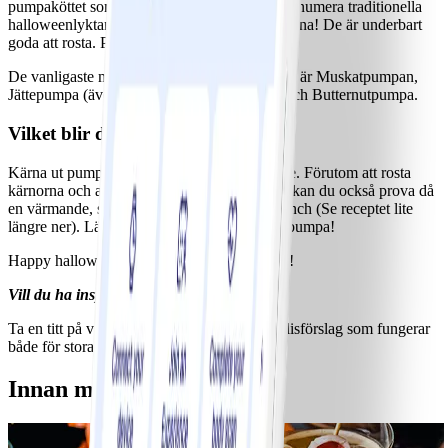
pumpaköttet som du karvar ur när du gör den numera traditionella
halloweenlyktan! Och glöm inte pumpakärnorna! De är underbart
goda att rosta. Prova gärna vårt recept nedan.
De vanligaste matpumporna som förekommer är Muskatpumpan,
Jättepumpa (även kallad Halloweenpumpa) och Butternutpumpa.
Vilket blir ditt bästa pumparecept?
Kärna ut pumpan och karva ett läskigt ansikte. Förutom att rosta
kärnorna och använda till yoghurt och sallad kan du också prova då
en värmande, stärkande och god soppa till lunch (Se receptet lite
längre ner). Läcker att servera i en urkarvad pumpa!
Happy halloween, alla små och stora spöken!
Vill du ha inspiration till middagen?
Ta en titt på vår läskigt läckra meny och mellisförslag som fungerar
både för stora och små.
Innan middagen