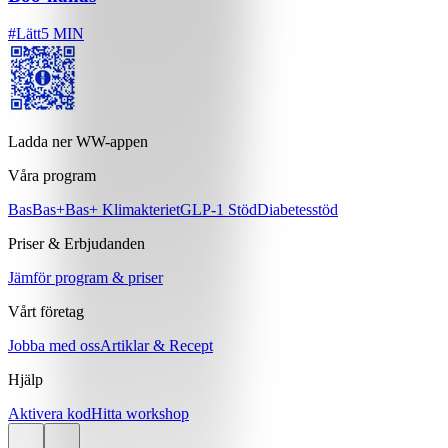
#
Lätt
5 MIN
Ladda ner WW-appen
Våra program
Bas
Bas+
Bas+ Klimakteriet
GLP-1 Stöd
Diabetesstöd
Priser & Erbjudanden
Jämför program & priser
Vårt företag
Jobba med oss
Artiklar & Recept
Hjälp
Aktivera kod
Hitta workshop