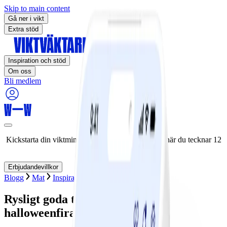
Skip to main content
Gå ner i vikt
Extra stöd
Inspiration och stöd
Om oss
Bli medlem
Kickstarta din viktminskningsresa nu! Spara 50% när du tecknar 12
månaders medlemskap.
Erbjudandevillkor
Blogg
Mat
Inspiration
Högtider
Rysligt goda tips för smartare
halloweenfirande