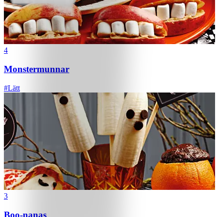
4
Monstermunnar
#
Lätt
3
Boo-nanas