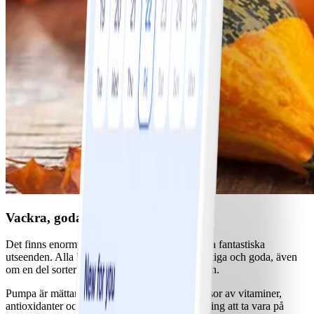
Vackra, goda och nyttiga pumpor
Det finns enormt många pumpasorter med olika fantastiska
utseenden. Alla har de gemensamt att de är nyttiga och goda, även
om en del sorter främst används som dekoration.
Pumpa är mättande, mager och innehåller massor av vitaminer,
antioxidanter och fibrer. Så det finns all anledning att ta vara på