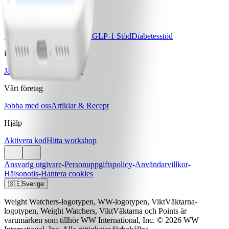
Ladda ner WW-appen
Våra program
Bas
Bas+
Bas+ Klimakteriet
GLP-1 Stöd
Diabetesstöd
Priser & Erbjudanden
Jämför program & priser
Vårt företag
Jobba med oss
Artiklar & Recept
Hjälp
Aktivera kod
Hitta workshop
Ansvarig utgivare
-
Personuppgiftspolicy
-
Användarvillkor
-
Hälsonotis
-
Hantera cookies
🇸🇪
Sverige
Weight Watchers-logotypen, WW-logotypen, ViktVäktarna-
logotypen, Weight Watchers, ViktVäktarna och Points är
varumärken som tillhör WW International, Inc. © 2026 WW