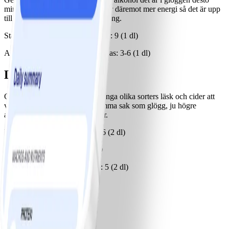
mindre socker. Alkohol innehåller däremot mer energi så det är upp
till var och en att göra en avvägning.
Starkvinsglögg, SmartPoints/glas: 9 (1 dl)
Alkoholfri glögg, SmartPoints/glas: 3-6 (1 dl)
Läsk och cider
Gillar man inte vin finns det många olika sorters läsk och cider att
välja bland. För cider gäller samma sak som glögg, ju högre
alkoholhalt desto mindre socker.
Vanlig läsk, SmartPoints/glas: 6 (2 dl)
Light-läsk, SmartPoints/glas: 0
Cider 4,5 %, SmartPoints/glas: 5 (2 dl)