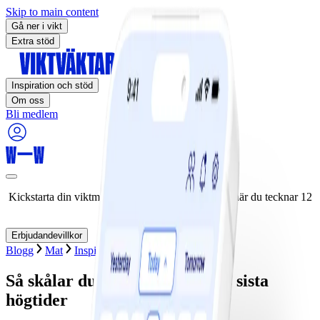
Skip to main content
Gå ner i vikt
Extra stöd
Inspiration och stöd
Om oss
Bli medlem
Kickstarta din viktminskningsresa nu! Spara 50% när du tecknar 12
månaders medlemskap.
Erbjudandevillkor
Blogg
Mat
Inspiration
Festligheter
Så skålar du smart under årets sista
högtider