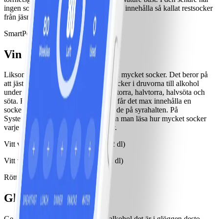
ingen socker tillagts och den får endast innehålla så kallat restsocker
från jäsningen.
SmartPoints/glas: 4 (1,5 dl)
Vin
Liksom champagne kan vin innehålla mycket socker. Det beror på
att jästen aldrig lyckas omsätta allt socker i druvorna till alkohol
under jäsningen. Vin betecknas som torra, halvtorra, halvsöta och
söta. För att ett vin ska få kallas torrt får det max innehålla en
sockermängd på 4 till 9 gram beroende på syrahalten. På
Systembolagets hemsida och app kan man läsa hur mycket socker
varje vin i deras sortiment innehåller.
Vitt vin, torrt, SmartPoints/glas: 5 (2 dl)
Vitt vin, sött, SmartPoints/glas: 8 (2 dl)
Rött vin, SmartPoints/glas: 5 (2 dl)
Glögg
Generellt kan man säga att ju mer alkohol det är i glöggen desto