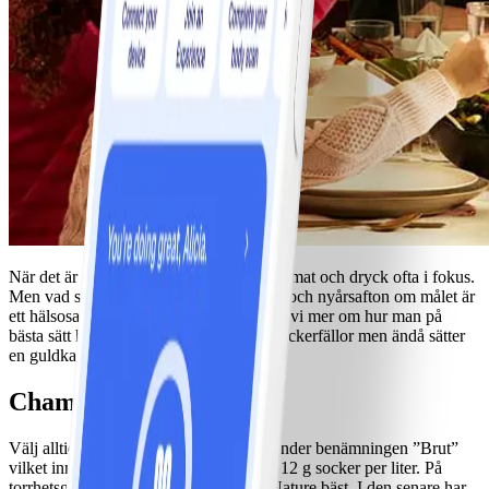
När det är dags att fira att året är slut står mat och dryck ofta i fokus.
Men vad ska man välja att dricka på jul- och nyårsafton om målet är
ett hälsosamt avslut på året? Här berättar vi mer om hur man på
bästa sätt håller sig borta från flytande sockerfällor men ändå sätter
en guldkant på kvällen.
Champagne
Välj alltid en torr champagne som går under benämningen ”Brut”
vilket innebär att den får innehålla max 12 g socker per liter. På
torrhetsgraden är Extra Brut och Brut Nature bäst. I den senare har