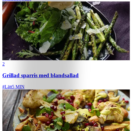
2
Grillad sparris med blandsallad
#
Lätt
5 MIN