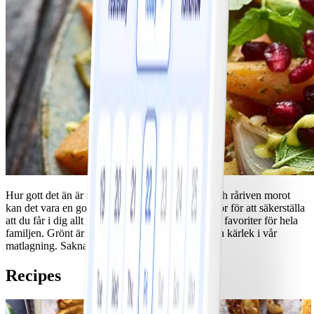
Hur gott det än är med rostade rotfrukter i ugn och råriven morot
kan det vara en god idé att uppdatera sina tillbehör för att säkerställa
att du får i dig allt grönt du behöver och hitta nya favoriter för hela
familjen. Grönt är gott och förtjänar mer plats och kärlek i vår
matlagning. Saknar du inspiration, bara titta här!
Recipes