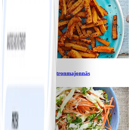
5
Pumpapommes med citronmajonnäs
#
Lätt
10 MIN