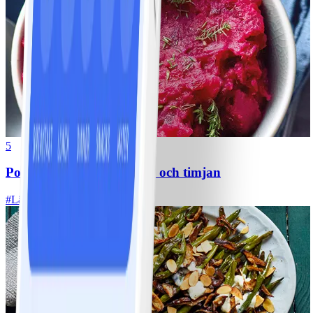
5
Potatisstomp med rödbeta och timjan
#
Lätt
10 MIN