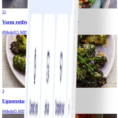
11
Varm rotfruktssallad med valnötter
#
Medel
15 MIN
3
Ugnsrostad broccoli
#
Medel
5 MIN