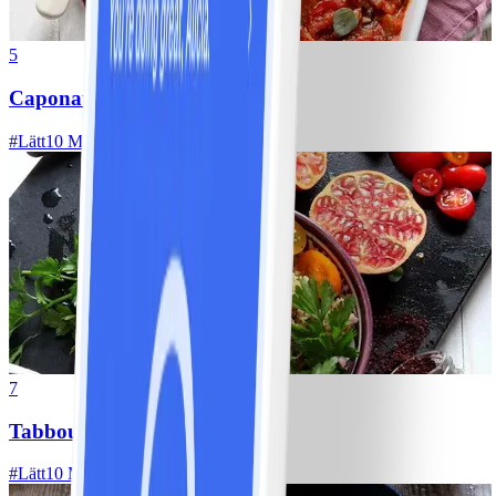
5
Caponata
#
Lätt
10 MIN
7
Tabbouleh
#
Lätt
10 MIN