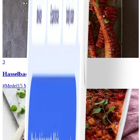
3
Hasselbacksmorötter
#
Medel
15 MIN