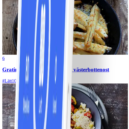
6
Gratinerad palsternacka med västerbottenost
#
Lätt
10 MIN