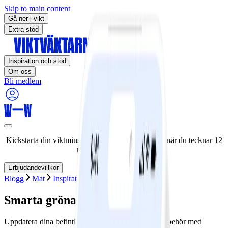
Skip to main content
Gå ner i vikt
Extra stöd
Inspiration och stöd
Om oss
Bli medlem
Kickstarta din viktminskningsresa nu! Spara 50% när du tecknar 12
månaders medlemskap.
Erbjudandevillkor
Blogg
Mat
Inspiration
Receptsamlingar
Smarta gröna tillbehör
Uppdatera dina befintliga favoritrecept med nya tillbehör med