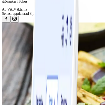
grönsaker i fokus.
Av
ViktVäktarna
Senast uppdaterad
3 januari 2024