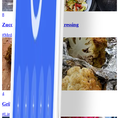
8
Zucchinisallad med valnötsdressing
#
Medel
15 MIN
4
Grillad blomkål
#
Lätt
5 MIN