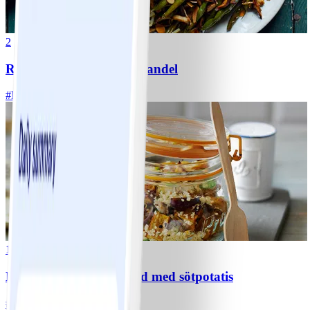
2
Rostad bönsallad med mandel
#
Lätt
5 MIN
11
Ljummen couscoussallad med sötpotatis
#
Medel
15 MIN