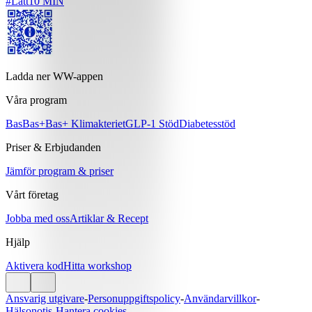
#
Lätt
10 MIN
Ladda ner WW-appen
Våra program
Bas
Bas+
Bas+ Klimakteriet
GLP-1 Stöd
Diabetesstöd
Priser & Erbjudanden
Jämför program & priser
Vårt företag
Jobba med oss
Artiklar & Recept
Hjälp
Aktivera kod
Hitta workshop
Ansvarig utgivare
-
Personuppgiftspolicy
-
Användarvillkor
-
Hälsonotis
-
Hantera cookies