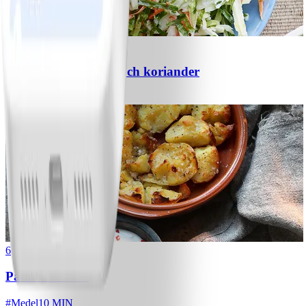
3
Coleslaw med äpple och koriander
#
Lätt
15 MIN
6
Patatas bravas
#
Medel
10 MIN