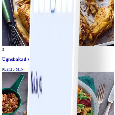
3
Ugnsbakad spetskål
#
Lätt
15 MIN