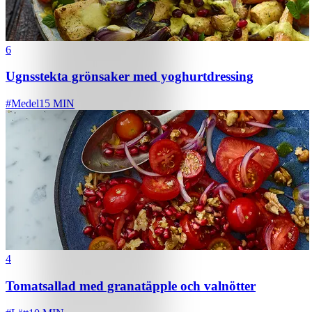
6
Ugnsstekta grönsaker med yoghurtdressing
#
Medel
15 MIN
4
Tomatsallad med granatäpple och valnötter