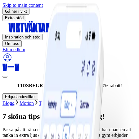
Skip to main content
Gå ner i vikt
Extra stöd
Inspiration och stöd
Om oss
Bli medlem
TIDSBEGRÄNSAT ERBJUDANDE:
60% rabatt!
Erbjudandevillkor
Blogg
Motion
Träningspass
7 sköna tips på utomhusträning!
Passa på att träna utomhus i sommar! Det är nu du har chansen att
tanka in extra ljus och energi inför vintern. Många gym erbjuder