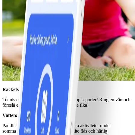
Racketsporter
Tennis och badminton är en riktiga kompissporter! Ring en vän och
föreslå en timmes spel med efterföljande fika!
Vattenaktiviteter
Paddling, rodd och simning är självklara aktiviteter under
sommaren. Vilken tur att de även ger lite flås och härlig