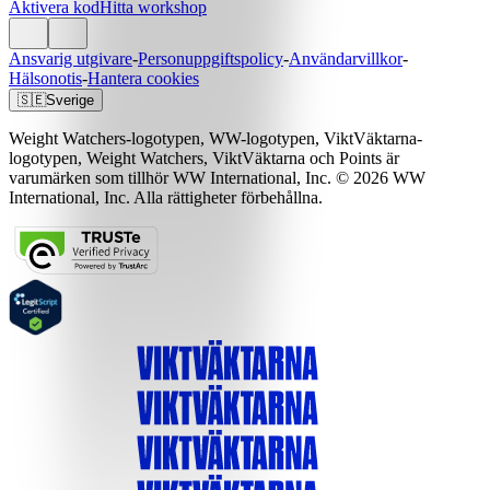
Aktivera kod
Hitta workshop
Ansvarig utgivare
-
Personuppgiftspolicy
-
Användarvillkor
-
Hälsonotis
-
Hantera cookies
🇸🇪
Sverige
Weight Watchers-logotypen, WW-logotypen, ViktVäktarna-
logotypen, Weight Watchers, ViktVäktarna och Points är
varumärken som tillhör WW International, Inc. © 2026 WW
International, Inc. Alla rättigheter förbehållna.