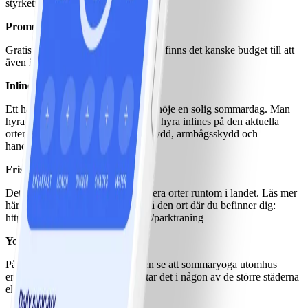
styrketräning.
Promenad och powerwalk
Gratis om du gör det i egen regi! Då finns det kanske budget till att
även investera i gångstavar.
Inlines
Ett härligt sätt att förena nytta med nöje en solig sommardag. Man
hyra inlines lite här och var. Sök på hyra inlines på den aktuella
orten! Men kom ihåg hjälm, benskydd, armbågsskydd och
handledsskydd!
Friskis & Svettis parkträning
Det är i regel gratis och finns på flera orter runtom i landet. Läs mer
här och ta reda på om den finns på den ort där du befinner dig:
http://web.friskissvettis.se/nyheter/parktraning
Yoga
På alltfler ställen kan man nu även se att sommaryoga utomhus
erbjuds. Extra troligt är att du hittar det i någon av de större städerna
eller på typiska sommarorter.