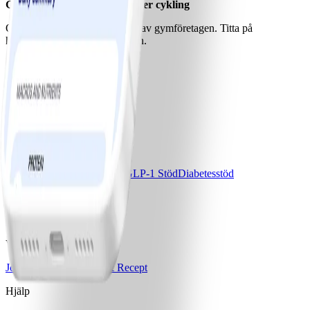
Gruppträning, powerwalk eller cykling
Ofta finns dessa under ledning av gymföretagen. Titta på
hemsidorna för mer information.
Ladda ner WW-appen
Våra program
Bas
Bas+
Bas+ Klimakteriet
GLP-1 Stöd
Diabetesstöd
Priser & Erbjudanden
Jämför program & priser
Vårt företag
Jobba med oss
Artiklar & Recept
Hjälp