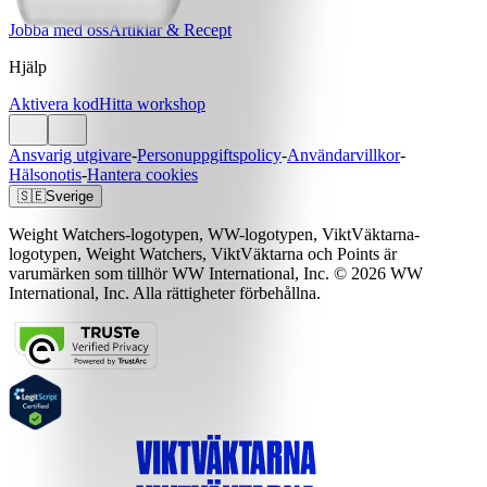
Jobba med oss
Artiklar & Recept
Hjälp
Aktivera kod
Hitta workshop
Ansvarig utgivare
-
Personuppgiftspolicy
-
Användarvillkor
-
Hälsonotis
-
Hantera cookies
🇸🇪
Sverige
Weight Watchers-logotypen, WW-logotypen, ViktVäktarna-
logotypen, Weight Watchers, ViktVäktarna och Points är
varumärken som tillhör WW International, Inc. © 2026 WW
International, Inc. Alla rättigheter förbehållna.