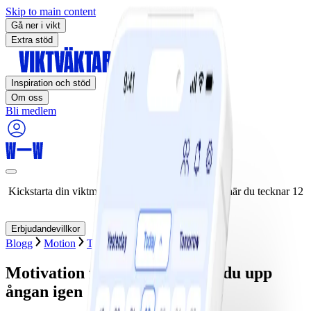
Skip to main content
Gå ner i vikt
Extra stöd
Inspiration och stöd
Om oss
Bli medlem
Kickstarta din viktminskningsresa nu! Spara 50% när du tecknar 12
månaders medlemskap.
Erbjudandevillkor
Blogg
Motion
Träningsinspiration
Mindset
Motivation för motion - så får du upp
ångan igen