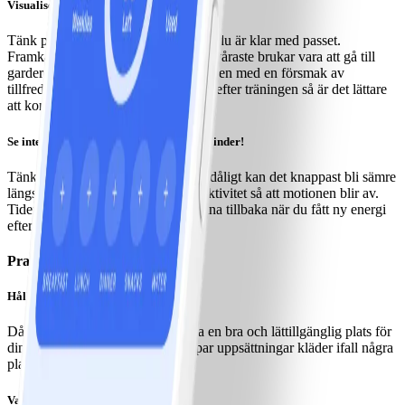
Visualisera!
Tänk på hur det kommer kännas när du är klar med passet.
Framkalla känslan i din kropp. Det svåraste brukar vara att gå till
garderoben och ta på sig kläderna. Men med en försmak av
tillfredställelsen som du vet kommer efter träningen så är det lättare
att komma på banan.
Se inte dåligt väder och ont om tid som hinder!
Tänk tvärtom istället. Om vädret är dåligt kan det knappast bli sämre
längs vägen. Anpassa klädsel och aktivitet så att motionen blir av.
Tiden du lägger ner kommer du vinna tillbaka när du fått ny energi
efter träningen.
Praktiskt
Håll ordning på grejorna!
Då blir det lätt att komma iväg. Ha en bra och lättillgänglig plats för
dina träningskläder. Ha gärna ett par uppsättningar kläder ifall några
plagg hamnat i tvättkorgen.
Variera aktiviteterna!