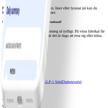
Precis som du varierar vad du äter, läser eller lyssnar på kan du
försöka variera dina motionsformer.
Skaffa stegräknare eller aktivitetsarmband!
Det är spännande att se sina framsteg så tydligt. På vissa fabrikat får
du dessutom påminnelser för när det är dags att resa sig eller träna.
Ladda ner WW-appen
Våra program
Bas
Bas+
Bas+ Klimakteriet
GLP-1 Stöd
Diabetesstöd
Priser & Erbjudanden
Jämför program & priser
Vårt företag