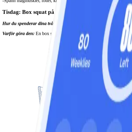
-Spänn magmuskler, fötter, knän och lår när du håller den här position
Tisdag: Box squat på toaletten
Hur du spenderar dina två minuter:
30 sekunders rörelse, 10 sekunde
Varför göra den:
En box squat hjälper dig att komma lägre ner i en kn