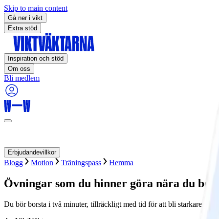
Skip to main content
Gå ner i vikt
Extra stöd
Inspiration och stöd
Om oss
Bli medlem
Erbjudandevillkor
Blogg
Motion
Träningspass
Hemma
Övningar som du hinner göra nära du bors
Du bör borsta i två minuter, tillräckligt med tid för att bli starkare.