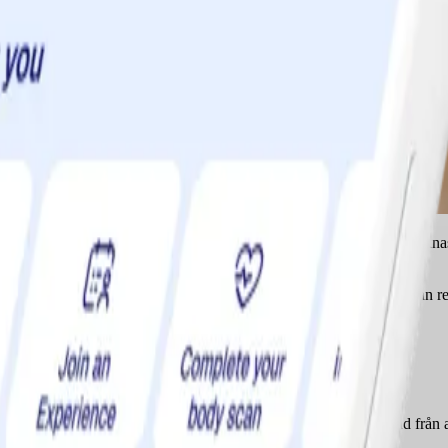
rekommenderad träning, och de kommer att berätta att allt du gör räknas.
ränna kalorier. Även i badrummet? Ja, även där.
h hemmaträningsexpert, om fem enkla övningar som du kan göra utan re
borstat färdigt. Klara, färdiga, borsta!
unders vila, upprepa.
er – sätesmuskler, quadriceps och hamstrings. Och till skillnad från a