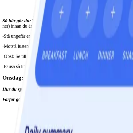
Så här gör du:
”Du kommer att använda toalettsitsen som en markör för
ner) innan du återgår till början.
-Stå ungefär en fot från toalettsitsen, vänd bortåt, fötterna i höftbredd
-Motstå lusten att böja knäna för att börja denna rörelse. Pressa iställ
-Obs!: Se till att knäna alltid når precis över tårna men aldrig förbi
-Pausa så lite som möjligt längst ner och pressa sätesmusklerna och try
Onsdag: Bäckenbottenövning
Hur du spenderar dina två minuter:
30 sekunders rörelse, 10 sekunde
Varför göra den:
Denna mikrorörelse är utmärkt för små utrymmen me