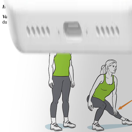
Hur du spenderar dina två minuter:
10–12 upprepningar på varje sid
Varför göra den:
Denna fantastiska övning jobbar några underutnyttja
du går eller springer), flytta benet (ut åt sidan) eller rotera det. Sva