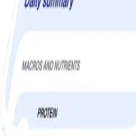
Så här gör du:
-Stå med fötterna i höftbredd och böj knäna lätt.
-Håll fokus på sätesmusklerna och magmusklerna, vicka bäckenet långs
-För en extra utmaning, huka dig lägre.
Torsdag: Sidoutfall