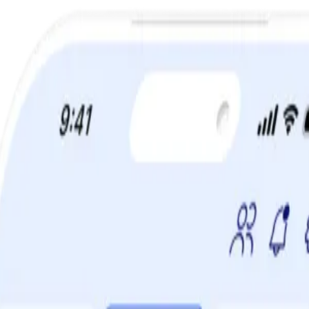
TIDSBEGRÄNSAT ERBJUDANDE:
60% rabatt!
tar tänderna