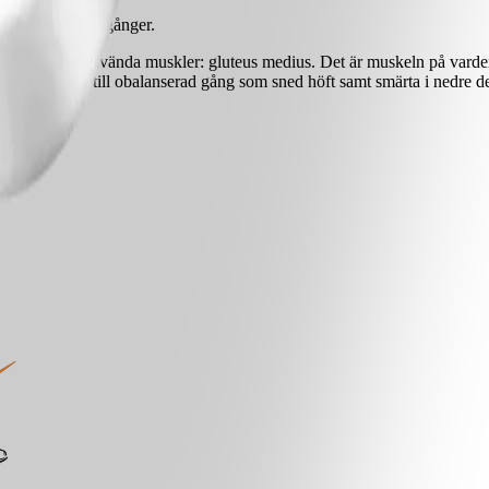
a, upprepa 2-3 gånger.
de men väl använda muskler: gluteus medius. Det är muskeln på vardera
ghet här kan leda till obalanserad gång som sned höft samt smärta i nedre d