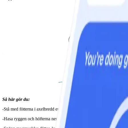
Så här gör du:
-Stå med fötterna i axelbredd en fot eller två från väggen, medan du vi
-Hasa ryggen och höfterna nerför väggen medan du sänker höfterna mot g