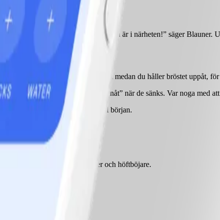
 var du ska stanna, eftersom du ändå är i närheten!” säger Blauner. Utm
, med tårna vända något utåt.
et långsamt dina höfter bakåt och neråt medan du håller bröstet uppåt, för 
 dem. Mångas knän kommer att ”böjas inåt” när de sänks. Var noga med att 
ck igenom hälarna för att återgå till början.
rs vila, upprepa.
n jobbar ändå dina sätesmuskler och höftböjare.