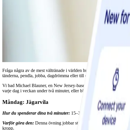
Fråga några av de mest vältränade i världen hur de hinner med daglig 
tänderna, pendla, jobba, dagdrömma eller till och med laga mat kan b
Vi bad Michael Blauner, en New Jersey-baserad personlig tränare oc
varje dag i veckan under två minuter, eller blanda övningar tills du har 
Måndag: Jägarvila
Hur du spenderar dina två minuter:
15–30 sekunders rörelse, 10 sek
Varför göra den:
Denna övning jobbar statiskt med rumpa och benmuskl
kropp.