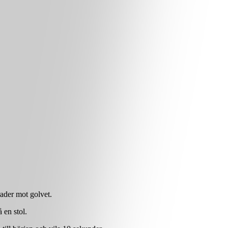
rader mot golvet.
 en stol.