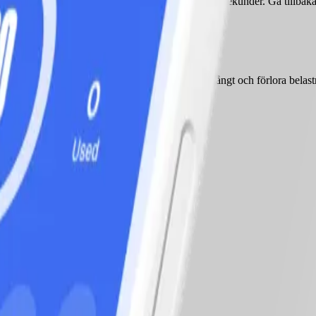
en. Andas för att bibehålla denna position i 15–30 sekunder. Gå tillbaka 
rs vila, upprepa.
äböj än normalt, men hindrar dig från att gå för långt och förlora belas