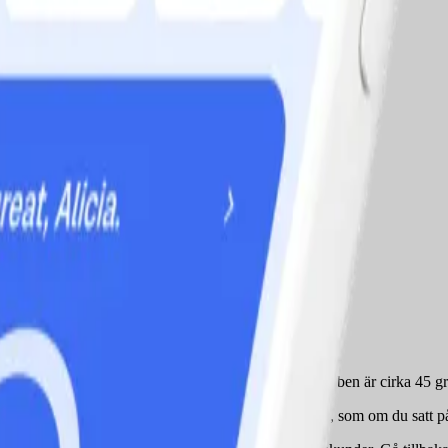
lar dina höfter och rygg platt mot den så att dina raka ben är cirka 45 g
olvet tills dina lår är nästan parallella med golvet, som om du satt på