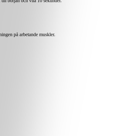
till början och vila 10 sekunder.
tningen på arbetande muskler.