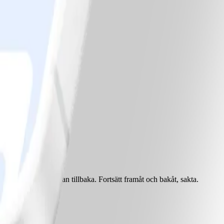
amt bakåt och sedan tillbaka. Fortsätt framåt och bakåt, sakta.