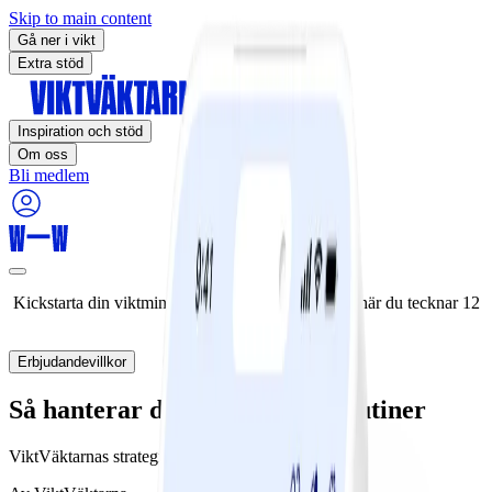
Skip to main content
Gå ner i vikt
Extra stöd
Inspiration och stöd
Om oss
Bli medlem
Kickstarta din viktminskningsresa nu! Spara 50% när du tecknar 12
månaders medlemskap.
Erbjudandevillkor
Så hanterar du avbrott i dina rutiner
ViktVäktarnas strategier