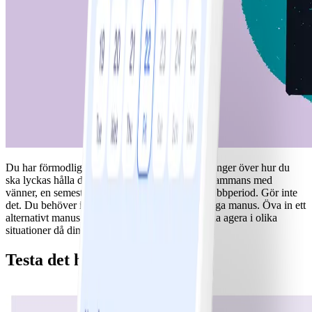
Du har förmodligen funderat både en och två gånger över hur du
ska lyckas hålla dig på banan under en helg tillsammans med
vänner, en semesterresa eller under en hektisk jobbperiod. Gör inte
det. Du behöver inte alltid hålla dig till ditt vanliga manus. Öva in ett
alternativt manus i förväg så att du vet hur du ska agera i olika
situationer då dina vanliga rutiner inte fungerar.
Testa det här!