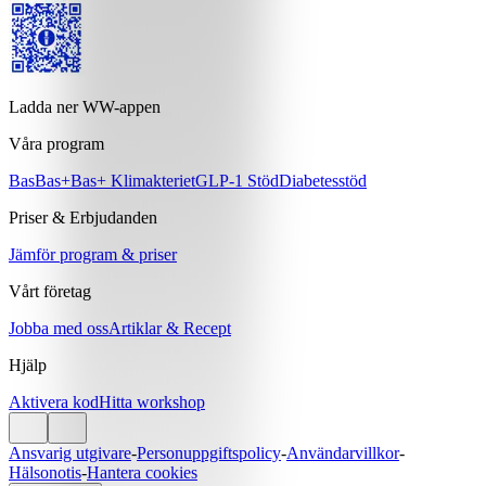
Ladda ner WW-appen
Våra program
Bas
Bas+
Bas+ Klimakteriet
GLP-1 Stöd
Diabetesstöd
Priser & Erbjudanden
Jämför program & priser
Vårt företag
Jobba med oss
Artiklar & Recept
Hjälp
Aktivera kod
Hitta workshop
Ansvarig utgivare
-
Personuppgiftspolicy
-
Användarvillkor
-
Hälsonotis
-
Hantera cookies