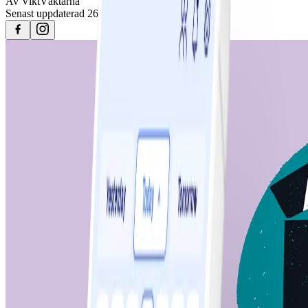
Av
ViktVäktarna
Senast uppdaterad
26 september 2024