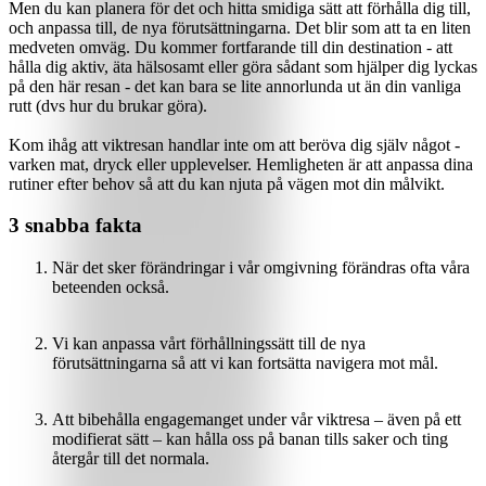
Men du kan planera för det och hitta smidiga sätt att förhålla dig till,
och anpassa till, de nya förutsättningarna. Det blir som att ta en liten
medveten omväg. Du kommer fortfarande till din destination - att
hålla dig aktiv, äta hälsosamt eller göra sådant som hjälper dig lyckas
på den här resan - det kan bara se lite annorlunda ut än din vanliga
rutt (dvs hur du brukar göra).
Kom ihåg att viktresan handlar inte om att beröva dig själv något -
varken mat, dryck eller upplevelser. Hemligheten är att anpassa dina
rutiner efter behov så att du kan njuta på vägen mot din målvikt.
3 snabba fakta
När det sker förändringar i vår omgivning förändras ofta våra
beteenden också.
Vi kan anpassa vårt förhållningssätt till de nya
förutsättningarna så att vi kan fortsätta navigera mot mål.
Att bibehålla engagemanget under vår viktresa – även på ett
modifierat sätt – kan hålla oss på banan tills saker och ting
återgår till det normala.