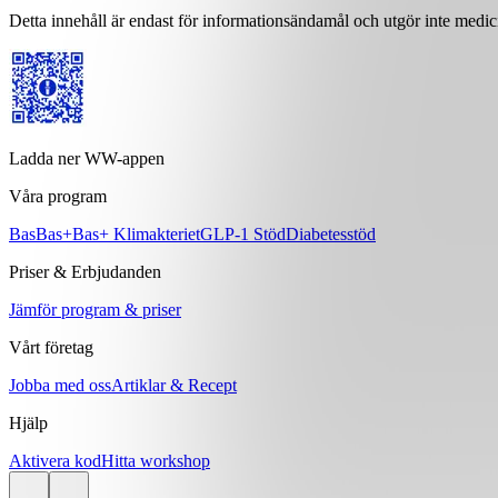
Detta innehåll är endast för informationsändamål och utgör inte medici
Ladda ner WW-appen
Våra program
Bas
Bas+
Bas+ Klimakteriet
GLP-1 Stöd
Diabetesstöd
Priser & Erbjudanden
Jämför program & priser
Vårt företag
Jobba med oss
Artiklar & Recept
Hjälp
Aktivera kod
Hitta workshop