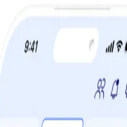
a din viktminskningsresa nu! Spara 50% när du tecknar 12 månaders m