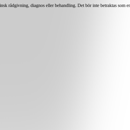
nsk rådgivning, diagnos eller behandling. Det bör inte betraktas som en