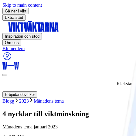
Skip to main content
Gå ner i vikt
Extra stöd
Inspiration och stöd
Om oss
Bli medlem
Kickstart
Erbjudandevillkor
Blogg
2023
Månadens tema
4 nycklar till viktminskning
Månadens tema januari 2023