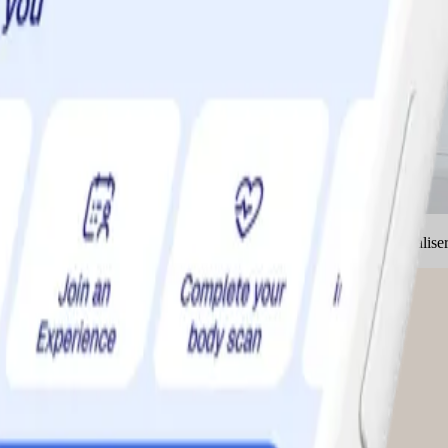
 dig att vilja anstränga dig lite mer för att lyckas. Så här kan du kanalis