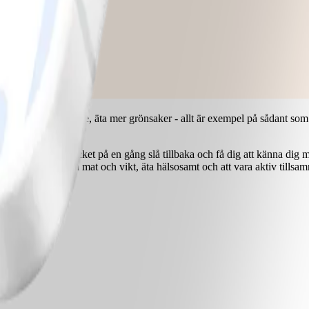
gå till sängs tidigare, äta mer grönsaker - allt är exempel på sådant som
 eller göra för mycket på en gång slå tillbaka och få dig att känna di
 viktresan - regga mat och vikt, äta hälsosamt och att vara aktiv tills
rategi.