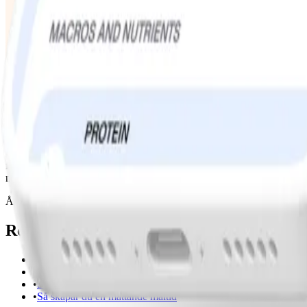
Att komma igång med en aktivitetsrutin, planera fler måltider i förväg, 
normalt att vilja göra allt på direkten. Men det är sällan lösningen.
Även om ett nytt år kan vara uppfriskande kan ambitionen att förändra
fyra effektiva beteenden som du kan fokusera på för att få framgång på
nystarts-effekten falnar.
Återkom under kommande fyra veckor för att ta del av varje veckas st
Relaterade artiklar
•
Så skapar du en hållbar rutin att regga
•
Så skapar du en rutin att regga din vikt
•
Så får du motion att kännas roligare
•
Så skapar du en mättande måltid