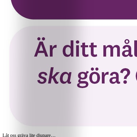
Låt oss gräva lite djupare…