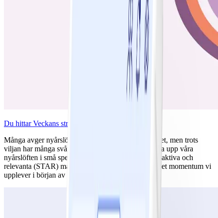
Du hittar Veckans strategi som PDF här.
Många avger nyårslöften för att få en bra start på året, men trots
viljan har många svårt att hålla fast vid dem. Att dela upp våra
nyårslöften i små specifika, tveklöst genomförbara, aktiva och
relevanta (STAR) mål kan hjälpa oss att bibehålla det momentum vi
upplever i början av året.