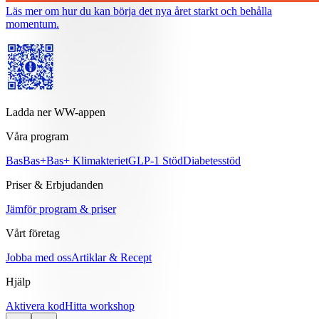
Läs mer om hur du kan börja det nya året starkt och behålla
momentum.
Ladda ner WW-appen
Våra program
Bas
Bas+
Bas+ Klimakteriet
GLP-1 Stöd
Diabetesstöd
Priser & Erbjudanden
Jämför program & priser
Vårt företag
Jobba med oss
Artiklar & Recept
Hjälp
Aktivera kod
Hitta workshop