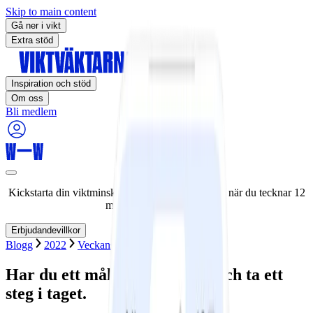
Skip to main content
Gå ner i vikt
Extra stöd
Inspiration och stöd
Om oss
Bli medlem
Kickstarta din viktminskningsresa nu! Spara 50% när du tecknar 12
månaders medlemskap.
Erbjudandevillkor
Blogg
2022
Veckans strategi
Har du ett mål? Bryt ner det och ta ett
steg i taget.