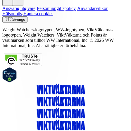
Ansvarig utgivare
-
Personuppgiftspolicy
-
Användarvillkor
-
Hälsonotis
-
Hantera cookies
🇸🇪
Sverige
Weight Watchers-logotypen, WW-logotypen, ViktVäktarna-
logotypen, Weight Watchers, ViktVäktarna och Points är
varumärken som tillhör WW International, Inc. © 2026 WW
International, Inc. Alla rättigheter förbehållna.