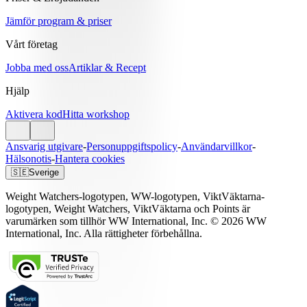
Jämför program & priser
Vårt företag
Jobba med oss
Artiklar & Recept
Hjälp
Aktivera kod
Hitta workshop
Ansvarig utgivare
-
Personuppgiftspolicy
-
Användarvillkor
-
Hälsonotis
-
Hantera cookies
🇸🇪
Sverige
Weight Watchers-logotypen, WW-logotypen, ViktVäktarna-
logotypen, Weight Watchers, ViktVäktarna och Points är
varumärken som tillhör WW International, Inc. © 2026 WW
International, Inc. Alla rättigheter förbehållna.