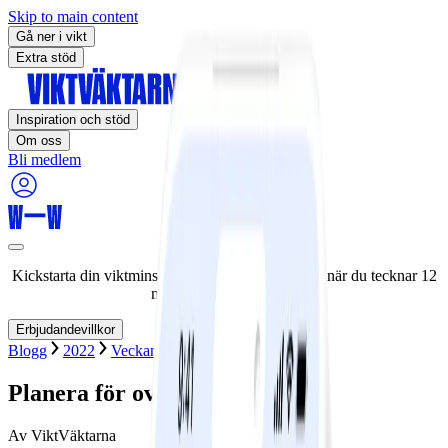
Skip to main content
Gå ner i vikt
Extra stöd
Inspiration och stöd
Om oss
Bli medlem
Kickstarta din viktminskningsresa nu! Spara 50% när du tecknar 12
månaders medlemskap.
Erbjudandevillkor
Blogg
2022
Veckans strategi
Planera för oväntade frestelser
Av
ViktVäktarna