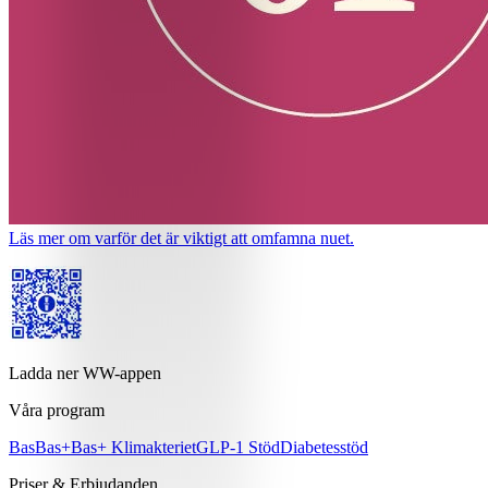
Läs mer om varför det är viktigt att omfamna nuet.
Ladda ner WW-appen
Våra program
Bas
Bas+
Bas+ Klimakteriet
GLP-1 Stöd
Diabetesstöd
Priser & Erbjudanden