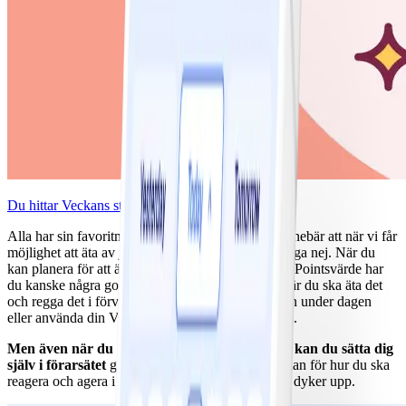
Du hittar Veckans strategi som PDF här.
Alla har sin favoritmat och sina frestelser, vilket innebär att när vi får
möjlighet att äta av just det är det utmanande att säga nej. När du
kan planera för att äta en favorit som har ett högre Pointsvärde har
du kanske några go-to-strategier: du kan förutse när du ska äta det
och regga det i förväg, äta mer av NollPointsmaten under dagen
eller använda din Veckobonus eller sparade Points.
Men även när du oväntat stöter på en frestelse kan du sätta dig
själv i förarsätet
genom att i förväg ha gjort en plan för hur du ska
reagera och agera i stunden när en sådan situation dyker upp.