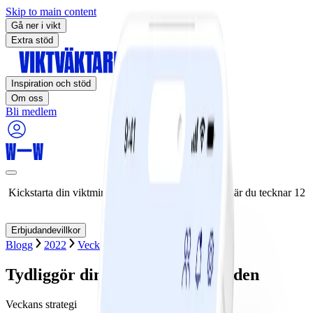
Skip to main content
Gå ner i vikt
Extra stöd
Inspiration och stöd
Om oss
Bli medlem
Kickstarta din viktminskningsresa nu! Spara 50% när du tecknar 12
månaders medlemskap.
Erbjudandevillkor
Blogg
2022
Veckans strategi
Tydliggör din intention och följ den
Veckans strategi