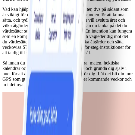
Vad kan hjälpa? Att tänka på det du värdesätter, dvs på sådant som
är viktigt för dig. När du gör det lägger du grunden för att kunna
sätta, och tydliggöra, din intention för hur du vill avsluta året och
vilka åtgärder du ska vidta. Med andra ord kan du tänka på det du
värdesätter som den ultimata destinationen. En intention kan fungera
som en kompass som pekar ut riktningen och vägleder dig mot det
du värdesätter. Genom att identifiera specifika åtgärder och sätta
veckovisa STAR-mål ger du dig själv steg-för-steg-instruktioner för
att ta dig till din destination, dvs ditt större mål.
Så innan du börjar navigera bland julfesterna, maten, hektiska
kalendrar och hinder på vägen - stanna upp och grunda dig själv i
nuet för att ansluta till det som är viktigast för dig. Låt det bli din inre
GPS som guidar dig närmare dina mål under kommande veckor och
in i det nya året.