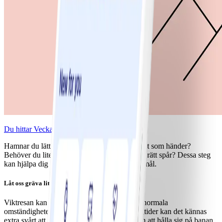
Du hittar Veckans strategi som PDF här.
Hamnar du lätt på villovägar när det är mycket som händer?
Behöver du lite extra hjälp för att hålla dig på rätt spår? Dessa steg
kan hjälpa dig att vägleda dig själv mot dina mål.
Låt oss gräva lite djupare…
Viktresan kan vara nog så utmanande under normala
omständigheter, men under semester och högtider kan det kännas
extra svårt att vara fokuserad, närvarande och att hålla sig på banan.