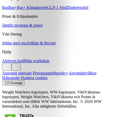
Bas
Bas+
Bas+ Klimakteriet
GLP-1 Stöd
Diabetesstöd
Priser & Erbjudanden
Jämför program & priser
Vårt företag
Jobba med oss
Artiklar & Recept
Hjälp
Aktivera kod
Hitta workshop
Ansvarig utgivare
-
Personuppgiftspolicy
-
Användarvillkor
-
Hälsonotis
-
Hantera cookies
🇸🇪
Sverige
Weight Watchers-logotypen, WW-logotypen, ViktVäktarna-
logotypen, Weight Watchers, ViktVäktarna och Points är
varumärken som tillhör WW International, Inc. © 2026 WW
International, Inc. Alla rättigheter förbehållna.