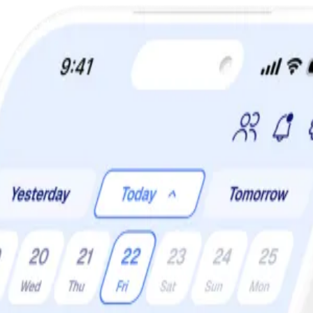
a din viktminskningsresa nu! Spara 50% när du tecknar 12 månaders m