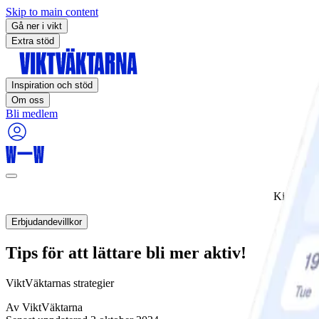
Skip to main content
Gå ner i vikt
Extra stöd
Inspiration och stöd
Om oss
Bli medlem
Kickstart
Erbjudandevillkor
Tips för att lättare bli mer aktiv!
ViktVäktarnas strategier
Av
ViktVäktarna