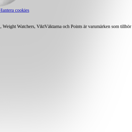
Hantera cookies
Weight Watchers, ViktVäktarna och Points är varumärken som tillhör 