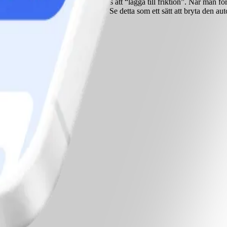
kapligt sätt, nämligen det som kallas att “lägga till friktion”. När man fö
 av på semestern? Självklart inte! Se detta som ett sätt att bryta den aut
v och nå dina mål.