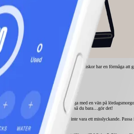
iga rutiner ändras? Det är helt normalt! Vi människor har en förmåga att
gårdsarbete före middagen, att gå på yoga med en vän på lördagsmorgonen 
 då du förberett och underlättat för dig, så du bara…gör det!
 på hur aktiv du är. Och det behöver inte vara ett misslyckande. Passa ist
et är inget som är fel!