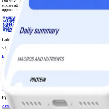
Om du vill göra det svårare för dig att vara inaktiv finns det ett vetens
enklare att göra. Betyder det att du aldrig ska få somna om eller koppla
uppmuntra dig till det som du i slutändan vet att du vill; att förbli akti
Ladda ner WW-appen
Våra program
Bas
Bas+
Bas+ Klimakteriet
GLP-1 Stöd
Diabetesstöd
Priser & Erbjudanden
Jämför program & priser
Vårt företag
Jobba med oss
Artiklar & Recept
Hjälp
Aktivera kod
Hitta workshop