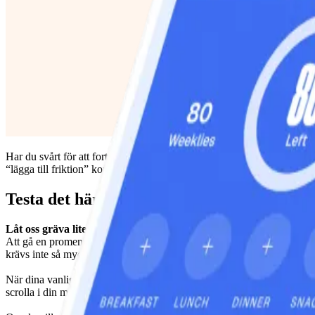
Har du svårt för att fortsätta hålla igång och vara aktiv när dina vanl
“lägga till friktion” kommer in i bilden. Låt oss förklara.
Testa det här!
Låt oss gräva lite djupare…
Att gå en promenad efter du lämnat barnen på förskolan, göra lite träd
krävs inte så mycket ansträngning för att komma till skott och göra det
När dina vanliga rutiner störs eller ändras kan det också få en påverkan
scrolla i din mobil, kanske är det vad du behöver just där och då, och d