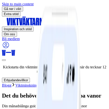
Skip to main content
Gå ner i vikt
Extra stöd
Inspiration och stöd
Om oss
Bli medlem
Kickstarta din viktminskningsresa nu! Spara 50% när du tecknar 12
månaders medlemskap.
Erbjudandevillkor
Blogg
Viktminskning
Tema
Veckans strategi
Det du behöver veta om att skapa vanor
Din månadslånga guide till att skapa hälsosamma vanor