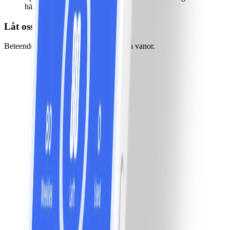
hälsosamt val eller inte.
Låt oss gräva lite djupare…
Beteendeloopen ligger till grund för alla vanor.