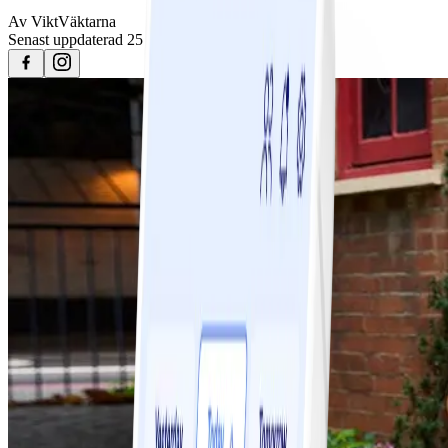
Av
ViktVäktarna
Senast uppdaterad
25 april 2023