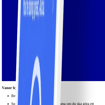
Vanor hjälper oss att:
Bete oss på ett hälsosamt sätt.
Spendera mindre tid på att bestämma om du ska göra ett