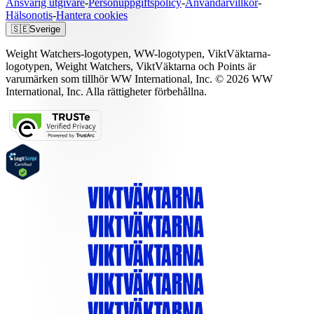
Ansvarig utgivare
-
Personuppgiftspolicy
-
Användarvillkor
-
Hälsonotis
-
Hantera cookies
🇸🇪
Sverige
Weight Watchers-logotypen, WW-logotypen, ViktVäktarna-
logotypen, Weight Watchers, ViktVäktarna och Points är
varumärken som tillhör WW International, Inc. © 2026 WW
International, Inc. Alla rättigheter förbehållna.