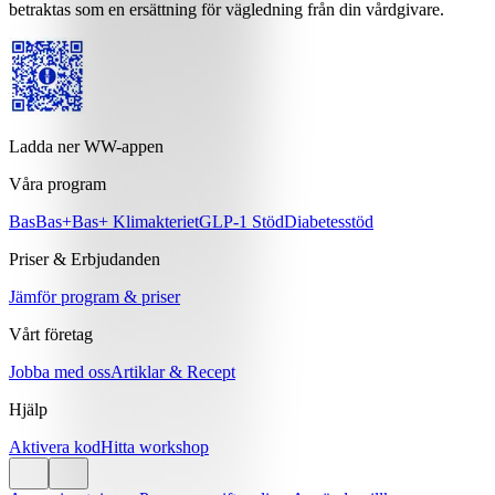
betraktas som en ersättning för vägledning från din vårdgivare.
Ladda ner WW-appen
Våra program
Bas
Bas+
Bas+ Klimakteriet
GLP-1 Stöd
Diabetesstöd
Priser & Erbjudanden
Jämför program & priser
Vårt företag
Jobba med oss
Artiklar & Recept
Hjälp
Aktivera kod
Hitta workshop