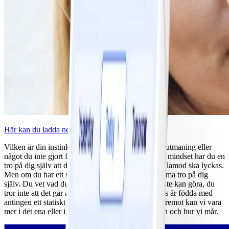
Här kan du ladda ner en PDF av veckans strategi.
Vilken är din instinktiva tanke när du står inför en utmaning eller
något du inte gjort förut? Om du har ett dynamiskt mindset har du en
tro på dig själv att du med viss ansträngning och tålamod ska lyckas.
Men om du har ett statiskt mindset har du inte samma tro på dig
själv. Du vet vad du kan göra och du vet vad du inte kan göra, du
tror inte att det går att förändra. MEN, ingen av oss är födda med
antingen ett statiskt eller ett dynamiskt mindset, däremot kan vi vara
mer i det ena eller i det andra beroende på situation och hur vi mår.