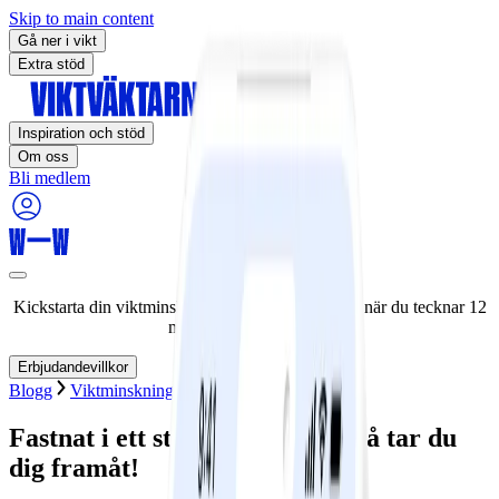
Skip to main content
Gå ner i vikt
Extra stöd
Inspiration och stöd
Om oss
Bli medlem
Kickstarta din viktminskningsresa nu! Spara 50% när du tecknar 12
månaders medlemskap.
Erbjudandevillkor
Blogg
Viktminskning
Tema
Veckans strategi
Fastnat i ett statiskt mindset? Så tar du
dig framåt!