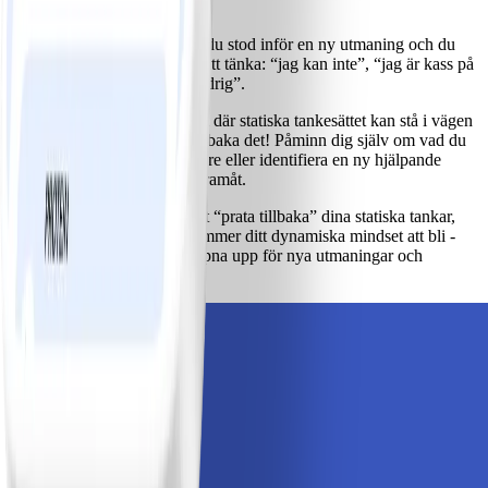
Låt oss gräva lite djupare…
Tänk på ett tillfälle då du stod inför en ny utmaning och du
kom på dig själv med att tänka: “jag kan inte”, “jag är kass på
detta”, eller “jag har aldrig”.
Lägg märke till hur det där statiska tankesättet kan stå i vägen
för dig. Prata sedan tillbaka det! Påminn dig själv om vad du
har åstadkommit tidigare eller identifiera en ny hjälpande
tanke som kan ta dig framåt.
Ju oftare du övar på att “prata tillbaka” dina statiska tankar,
desto mer naturligt kommer ditt dynamiska mindset att bli -
och du kommer att öppna upp för nya utmaningar och
upplevelser.