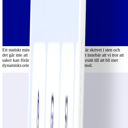
Ett statiskt mindset innebär att vi tror att saker är skrivet i sten och
det går inte att förändra. Ett dynamiskt mindset innebär att vi tror att
saker kan förändras. Du kan förändra ditt tankesätt till att bli mer
dynamiskt-orienterat med lite övning och tålamod.