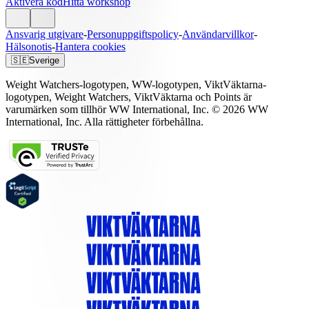
Aktivera kod
Hitta workshop
Ansvarig utgivare
-
Personuppgiftspolicy
-
Användarvillkor
-
Hälsonotis
-
Hantera cookies
🇸🇪
Sverige
Weight Watchers-logotypen, WW-logotypen, ViktVäktarna-
logotypen, Weight Watchers, ViktVäktarna och Points är
varumärken som tillhör WW International, Inc. © 2026 WW
International, Inc. Alla rättigheter förbehållna.