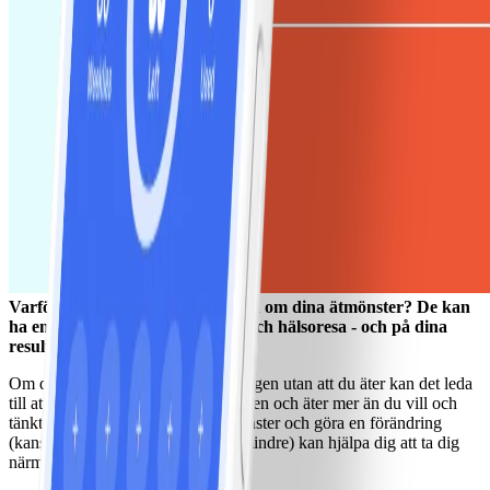
Varför är det bra att bli medveten om dina ätmönster? De kan
ha en stor inverkan på din vikt- och hälsoresa - och på dina
resultat.
Om det går många timmar under dagen utan att du äter kan det leda
till att du är vrålhungrig vid middagen och äter mer än du vill och
tänkt. Att känna igen ett sådant mönster och göra en förändring
(kanske till att äta lite oftare, men mindre) kan hjälpa dig att ta dig
närmare dina mål.