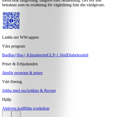
medicinsk rådgivning, diagnos eller behandling. Det bör inte
betraktas som en ersättning för vägledning från din vårdgivare.
Ladda ner WW-appen
Våra program
Bas
Bas+
Bas+ Klimakteriet
GLP-1 Stöd
Diabetesstöd
Priser & Erbjudanden
Jämför program & priser
Vårt företag
Jobba med oss
Artiklar & Recept
Hjälp
Aktivera kod
Hitta workshop