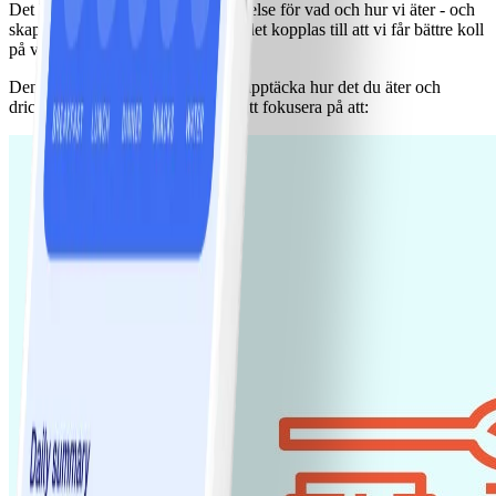
Det beror på att när vi får en förståelse för vad och hur vi äter - och
skapar hälsosammare vanor - kan det kopplas till att vi får bättre koll
på vikten.
Den här månaden kommer du att upptäcka hur det du äter och
dricker påverkar dig. Vi kommer att fokusera på att: