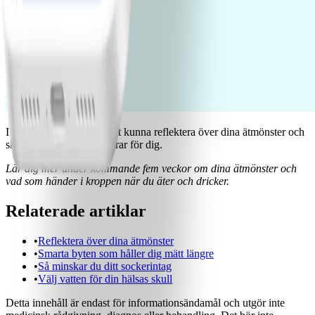
I slutändan kommer du att kunna reflektera över dina ätmönster och
skapa en plan som fungerar för dig.
Lär dig mer under kommande fem veckor om dina ätmönster och
vad som händer i kroppen när du äter och dricker.
Relaterade artiklar
•
Reflektera över dina ätmönster
•
Smarta byten som håller dig mätt längre
•
Så minskar du ditt sockerintag
•
Välj vatten för din hälsas skull
Detta innehåll är endast för informationsändamål och utgör inte