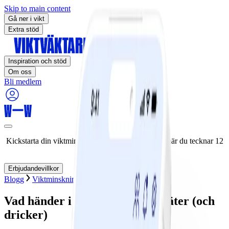
Skip to main content
Gå ner i vikt
Extra stöd
Inspiration och stöd
Om oss
Bli medlem
Kickstarta din viktminskningsresa nu! Spara 50% när du tecknar 12
månaders medlemskap.
Erbjudandevillkor
Blogg
Viktminskning
Tema
Veckans strategi
Vad händer i kroppen när... du äter (och
dricker)