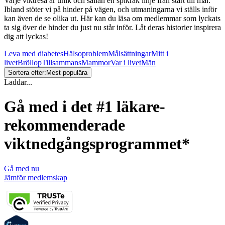
Varje viktresa är unik och sällan en spikrak linje från start till mål.
Ibland stöter vi på hinder på vägen, och utmaningarna vi ställs inför
kan även de se olika ut. Här kan du läsa om medlemmar som lyckats
ta sig över de hinder du just nu står inför. Låt deras historier inspirera
dig att lyckas!
Leva med diabetes
Hälsoproblem
Målsättningar
Mitt i
livet
Bröllop
Tillsammans
Mammor
Var i livet
Män
Sortera efter:
Mest populära
Laddar...
Gå med i det #1 läkare-
rekommenderade
viktnedgångsprogrammet*
Gå med nu
Jämför medlemskap