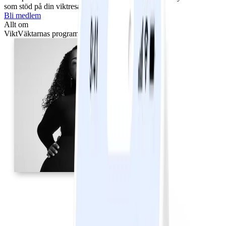
som stöd på din viktresa.
Bli medlem
Allt om
ViktVäktarnas program