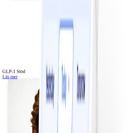
GLP-1 Stöd
Läs mer