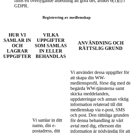
finns en övertygande anledning att göra det, artikel 6(1)(f) i
GDPR.
Registrering av medlemskap
HUR VI
VILKA
SAMLAR IN
UPPGIFTER
ANVÄNDNING OCH
OCH
SOM SAMLAS
RÄTTSLIG GRUND
LAGRAR
IN ELLER
UPPGIFTER
BEHANDLAS
Vi använder dessa uppgifter för
att skapa din WW-
medlemsprofil, förse dig med de
begärda WW-tjänsterna samt
skicka meddelanden,
uppdateringar och annan viktig
information relaterad till ditt
medlemskap via e-post, SMS
och post. Den rättsliga grunden
Vi samlar in ditt
för denna behandling är vårt
namn, din e-
avtal med dig, eftersom din
postadress, ditt
information är nödvändig för att