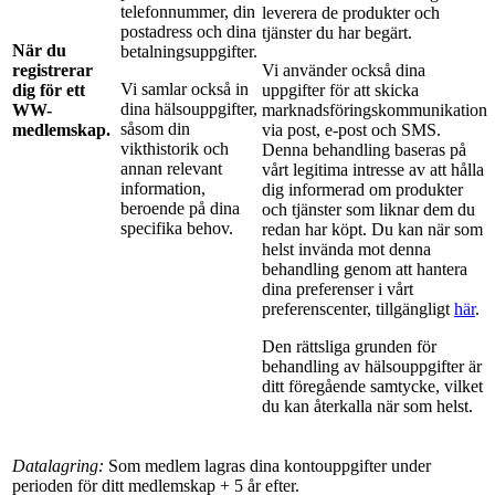
telefonnummer, din
leverera de produkter och
postadress och dina
tjänster du har begärt.
När du
betalningsuppgifter.
registrerar
Vi använder också dina
Vi samlar också in
dig för ett
uppgifter för att skicka
dina hälsouppgifter,
WW-
marknadsföringskommunikation
såsom din
medlemskap.
via post, e-post och SMS.
vikthistorik och
Denna behandling baseras på
annan relevant
vårt legitima intresse av att hålla
information,
dig informerad om produkter
beroende på dina
och tjänster som liknar dem du
specifika behov.
redan har köpt. Du kan när som
helst invända mot denna
behandling genom att hantera
dina preferenser i vårt
preferenscenter, tillgängligt
här
.
Den rättsliga grunden för
behandling av hälsouppgifter är
ditt föregående samtycke, vilket
du kan återkalla när som helst.
Datalagring:
Som medlem lagras dina kontouppgifter under
perioden för ditt medlemskap + 5 år efter.