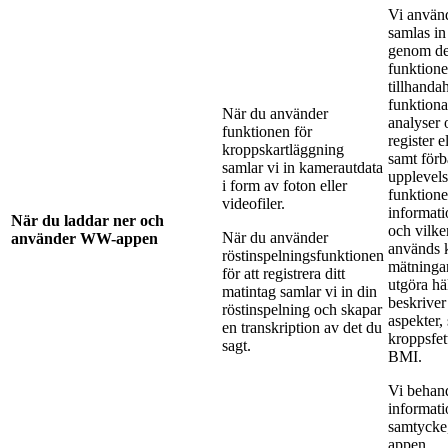
Vi använ
samlas in
genom des
funktioner
tillhanda
funktiona
När du använder
analyser 
funktionen för
register e
kroppskartläggning
samt förb
samlar vi in kamerautdata
upplevels
i form av foton eller
funktion
videofiler.
informati
När du laddar ner och
och vilke
När du använder
använder WW-appen
används k
röstinspelningsfunktionen
mätningar 
för att registrera ditt
utgöra hä
matintag samlar vi in din
beskriver
röstinspelning och skapar
aspekter,
en transkription av det du
kroppsfet
sagt.
BMI.
Vi behan
informati
samtycke
appen.