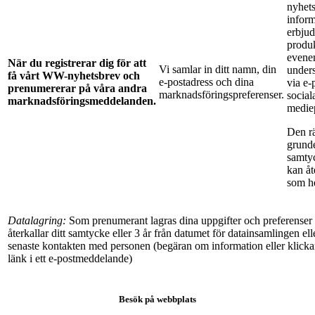
nyhet
infor
erbju
produk
evene
När du registrerar dig för att
Vi samlar in ditt namn, din
under
få vårt WW-nyhetsbrev och
e-postadress och dina
via e-
prenumererar på våra andra
marknadsföringspreferenser.
social
marknadsföringsmeddelanden.
mediep
Den rä
grunde
samty
kan åt
som he
Datalagring:
Som prenumerant lagras dina uppgifter och preferenser t
återkallar ditt samtycke eller 3 år från datumet för datainsamlingen ell
senaste kontakten med personen (begäran om information eller klicka
länk i ett e-postmeddelande)
Besök på webbplats