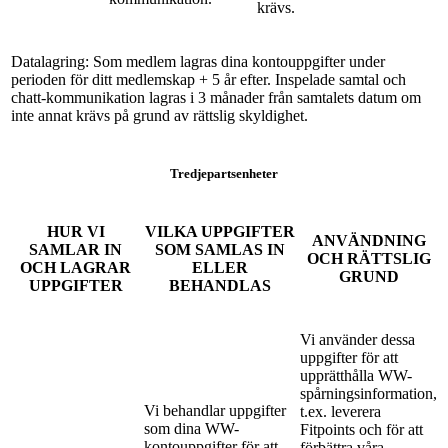
krävs.
Datalagring: Som medlem lagras dina kontouppgifter under
perioden för ditt medlemskap + 5 år efter. Inspelade samtal och
chatt-kommunikation lagras i 3 månader från samtalets datum om
inte annat krävs på grund av rättslig skyldighet.
Tredjepartsenheter
HUR VI
VILKA UPPGIFTER
ANVÄNDNING
SAMLAR IN
SOM SAMLAS IN
OCH RÄTTSLIG
OCH LAGRAR
ELLER
GRUND
UPPGIFTER
BEHANDLAS
Vi använder dessa
uppgifter för att
upprätthålla WW-
spårningsinformation,
Vi behandlar uppgifter
t.ex. leverera
som dina WW-
Fitpoints och för att
kontouppgifter för att
förbättra våra