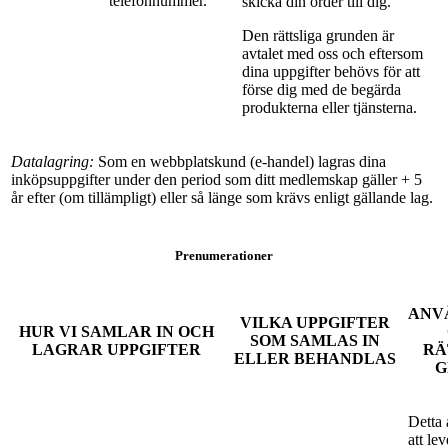
telefonnummer.
skicka din order till dig.
Den rättsliga grunden är
avtalet med oss och eftersom
dina uppgifter behövs för att
förse dig med de begärda
produkterna eller tjänsterna.
Datalagring:
Som en webbplatskund (e-handel) lagras dina
inköpsuppgifter under den period som ditt medlemskap gäller + 5
år efter (om tillämpligt) eller så länge som krävs enligt gällande lag.
Prenumerationer
ANV
VILKA UPPGIFTER
HUR VI SAMLAR IN OCH
SOM SAMLAS IN
LAGRAR UPPGIFTER
RÄ
ELLER BEHANDLAS
G
Detta 
att le