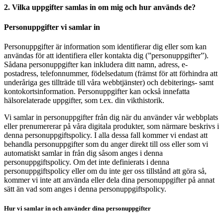
2. Vilka uppgifter samlas in om mig och hur används de?
Personuppgifter vi samlar in
Personuppgifter är information som identifierar dig eller som kan
användas för att identifiera eller kontakta dig (”personuppgifter”).
Sådana personuppgifter kan inkludera ditt namn, adress, e-
postadress, telefonnummer, födelsedatum (främst för att förhindra att
underåriga ges tillträde till våra webbtjänster) och debiterings- samt
kontokortsinformation. Personuppgifter kan också innefatta
hälsorelaterade uppgifter, som t.ex. din vikthistorik.
Vi samlar in personuppgifter från dig när du använder vår webbplats
eller prenumererar på våra digitala produkter, som närmare beskrivs i
denna personuppgiftspolicy. I alla dessa fall kommer vi endast att
behandla personuppgifter som du anger direkt till oss eller som vi
automatiskt samlar in från dig såsom anges i denna
personuppgiftspolicy. Om det inte definierats i denna
personuppgiftspolicy eller om du inte ger oss tillstånd att göra så,
kommer vi inte att använda eller dela dina personuppgifter på annat
sätt än vad som anges i denna personuppgiftspolicy.
Hur vi samlar in och använder dina personuppgifter