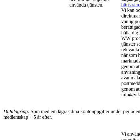
https://c
använda tjänsten.
Vi kan oc
direktmar
vanlig po
berättigad
hålla dig
WW-produ
tjänster 
relevanta
när som h
marknadsf
genom att
anvisning
avanmäla
postmedde
genom att
info@vikt
Datalagring:
Som medlem lagras dina kontouppgifter under perioden 
medlemskap + 5 år efter.
Vi använ
uppgifter 