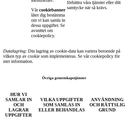
identifierare.
förbättra våra tjänster eller ditt
samtycke när så krävs.
Vår
cookiebanner
låter dig bestämma
om vi kan samla in
dessa uppgifter. Se
avsnittet om
cookiepolicy.
Datalagring:
Din lagring av cookie-data kan variera beroende på
vilken typ av cookie som implementeras. Se vår cookiepolicy för
mer information.
Övriga gemenskapstjänster
HUR VI
SAMLAR IN
VILKA UPPGIFTER
ANVÄNDNING
OCH
SOM SAMLAS IN
OCH RÄTTSLIG
LAGRAR
ELLER BEHANDLAS
GRUND
UPPGIFTER