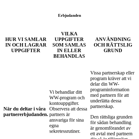
Erbjudanden
VILKA
HUR VI SAMLAR
UPPGIFTER
ANVÄNDNING
IN OCH LAGRAR
SOM SAMLAS
OCH RÄTTSLIG
UPPGIFTER
IN ELLER
GRUND
BEHANDLAS
Vissa partnerskap eller
program kräver att vi
delar din WW-
programinformation
Vi behandlar ditt
med partnern för att
WW-program och
underlätta dessa
kontouppgifter.
partnerskap.
När du deltar i våra
Observera att dessa
partnererbjudanden.
partners är
Den rättsliga grunden
ansvariga för sina
för sådan behandling
egna
är genomförandet av
sekretessrutiner.
ett avtal med partnern