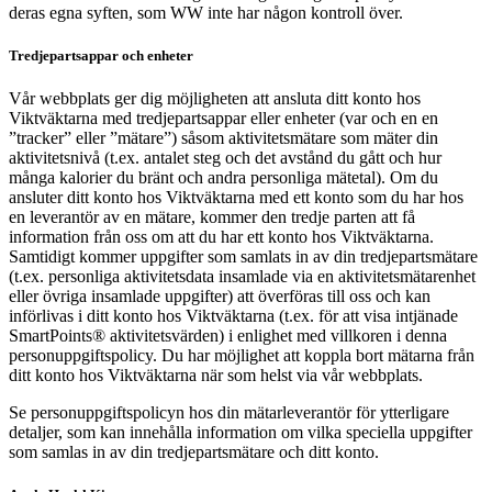
deras egna syften, som WW inte har någon kontroll över.
Tredjepartsappar och enheter
Vår webbplats ger dig möjligheten att ansluta ditt konto hos
Viktväktarna med tredjepartsappar eller enheter (var och en en
”tracker” eller ”mätare”) såsom aktivitetsmätare som mäter din
aktivitetsnivå (t.ex. antalet steg och det avstånd du gått och hur
många kalorier du bränt och andra personliga mätetal). Om du
ansluter ditt konto hos Viktväktarna med ett konto som du har hos
en leverantör av en mätare, kommer den tredje parten att få
information från oss om att du har ett konto hos Viktväktarna.
Samtidigt kommer uppgifter som samlats in av din tredjepartsmätare
(t.ex. personliga aktivitetsdata insamlade via en aktivitetsmätarenhet
eller övriga insamlade uppgifter) att överföras till oss och kan
införlivas i ditt konto hos Viktväktarna (t.ex. för att visa intjänade
SmartPoints® aktivitetsvärden) i enlighet med villkoren i denna
personuppgiftspolicy. Du har möjlighet att koppla bort mätarna från
ditt konto hos Viktväktarna när som helst via vår webbplats.
Se personuppgiftspolicyn hos din mätarleverantör för ytterligare
detaljer, som kan innehålla information om vilka speciella uppgifter
som samlas in av din tredjepartsmätare och ditt konto.