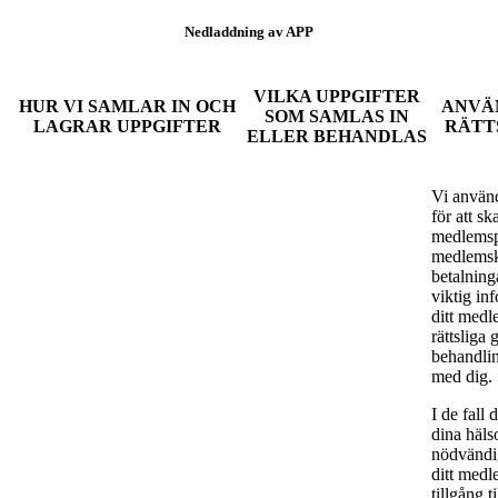
Nedladdning av APP
VILKA UPPGIFTER
HUR VI SAMLAR IN OCH
ANVÄ
SOM SAMLAS IN
LAGRAR UPPGIFTER
RÄTT
ELLER BEHANDLAS
Vi använd
för att s
medlemspr
medlemsk
betalning
viktig in
ditt med
rättsliga
behandlin
med dig.
I de fall
dina häls
nödvändig
ditt medl
tillgång 