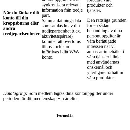
synkronisera relevant
produkter och
information från tredje
tjänster.
När du länkar ditt
part.
konto till din
Den rättsliga grunden
Sammanfattningsdata
kroppsburna eller
för en sådan
som samlas in av din
andra
behandling av dina
tredjepartsenhet (t.ex.
tredjepartsenheter.
personuppgifter är
aktivitetsspårare)
våra berättigade
kommer att överföras
intressen när vi
till oss och kan
anpassar innehållet i
införlivas i ditt WW-
våra tjänster i linje
konto.
med användarnas
önskemål och
ytterligare förbättrar
våra produkter.
Datalagring:
Som medlem lagras dina kontouppgifter under
perioden för ditt medlemskap + 5 år efter.
Formulär