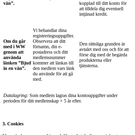
vän”.
kopplad till ditt konto för
att tilldela dig eventuell
intjänad kredit.
Vi behandlar dina
registreringsuppgifter.
Om du går
Observera att ditt
Den rättsliga grunden är
med i WW
förnamn, din e-
avtalet med oss och för att
genom att
postadress och ditt
förse dig med de begärda
använda
medlemsnummer
produkterna eller
länken ”Bjud
kommer att länkas till
tjänsterna.
in en vän”.
den medlem vars länk
du använde för att gå
med.
Datalagring:
Som medlem lagras dina kontouppgifter under
perioden för ditt medlemskap + 5 år efter.
3. Cookies