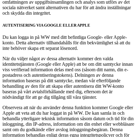
omfattningen av uppgiftsinsamlingen och analys som utförs av det
sociala nätverket samt alternativen du har för att ändra inställningar
och skydda din integritet.
AUTENTISERING VIA GOOGLE ELLER APPLE
Du kan logga in på WW med ditt befintliga Google- eller Apple-
konto. Detta alternativ tillhandahålls för din bekvämlighet så att du
inte behöver skapa ett separat lösenord.
När du väljer något av dessa alternativ kommer den valda
identitetstjänsten (Google eller Apple) att be om ditt samtycke innan
viss verifierad information delas med oss (såsom ditt namn, din e-
postadress och autentiseringstokens). Delningen av denna
information baseras på ditt samtycke, medan vår efterföljande
behandling av den för att skapa eller autentisera ditt WW-konto
baseras på vårt avtalsförhållande med dig, eftersom det är
nödvändigt för att ge dig tillgång till våra tjänster.
Observera att när du använder denna funktion kommer Google eller
Apple att veta att du har loggat in på WW. De kan samla in och
behandla ytterligare teknisk information såsom datum och tid för din
inloggning, din IP-adress, information om din enhet eller webbläsare
samt om du godkände eller avslog inloggningsbegäran. Denna
information behandlas enligt deras egna integritetspolicyer och för