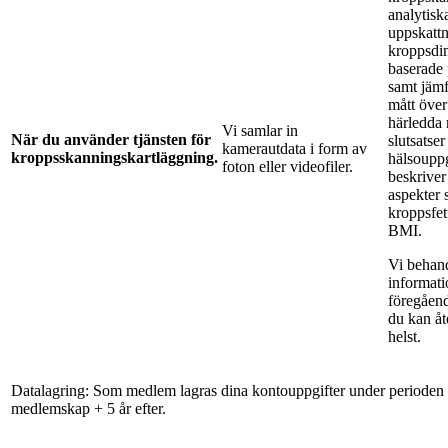
analytisk
uppskattn
kroppsdi
baserade
samt jämf
mått över
härledda 
Vi samlar in
När du använder tjänsten för
slutsatse
kamerautdata i form av
kroppsskanningskartläggning.
hälsouppg
foton eller videofiler.
beskriver 
aspekter
kroppsfet
BMI.
Vi behan
informati
föregåen
du kan åt
helst.
Datalagring: Som medlem lagras dina kontouppgifter under perioden f
medlemskap + 5 år efter.