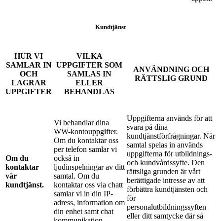
Kundtjänst
HUR VI
VILKA
SAMLAR IN
UPPGIFTER SOM
ANVÄNDNING OCH
OCH
SAMLAS IN
RÄTTSLIG GRUND
LAGRAR
ELLER
UPPGIFTER
BEHANDLAS
Uppgifterna används för att
Vi behandlar dina
svara på dina
WW-kontouppgifter.
kundtjänstförfrågningar. När
Om du kontaktar oss
samtal spelas in används
per telefon samlar vi
uppgifterna för utbildnings-
Om du
också in
och kundvårdssyfte. Den
kontaktar
ljudinspelningar av ditt
rättsliga grunden är vårt
vår
samtal. Om du
berättigade intresse av att
kundtjänst.
kontaktar oss via chatt
förbättra kundtjänsten och
samlar vi in din IP-
för
adress, information om
personalutbildningssyften
din enhet samt chat
eller ditt samtycke där så
kommunikation.