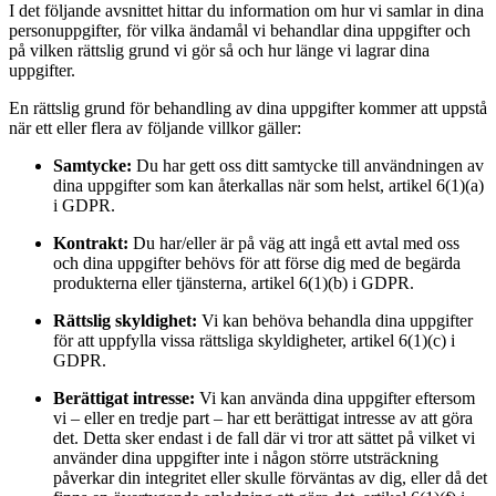
I det följande avsnittet hittar du information om hur vi samlar in dina
personuppgifter, för vilka ändamål vi behandlar dina uppgifter och
på vilken rättslig grund vi gör så och hur länge vi lagrar dina
uppgifter.
En rättslig grund för behandling av dina uppgifter kommer att uppstå
när ett eller flera av följande villkor gäller:
Samtycke:
Du har gett oss ditt samtycke till användningen av
dina uppgifter som kan återkallas när som helst, artikel 6(1)(a)
i GDPR.
Kontrakt:
Du har/eller är på väg att ingå ett avtal med oss
och dina uppgifter behövs för att förse dig med de begärda
produkterna eller tjänsterna, artikel 6(1)(b) i GDPR.
Rättslig skyldighet:
Vi kan behöva behandla dina uppgifter
för att uppfylla vissa rättsliga skyldigheter, artikel 6(1)(c) i
GDPR.
Berättigat intresse:
Vi kan använda dina uppgifter eftersom
vi – eller en tredje part – har ett berättigat intresse av att göra
det. Detta sker endast i de fall där vi tror att sättet på vilket vi
använder dina uppgifter inte i någon större utsträckning
påverkar din integritet eller skulle förväntas av dig, eller då det