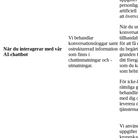
personli
artificiel
att överv
När du u
konversa
Vi behandlar
tillhanda
konversationsloggar samt
för att f
När du interagerar med vår
ostrukturerad information
du begärt,
AI-chattbot
som finns i
grunden 
chattinmatningar och -
ditt före
utmatningar.
som du ka
som helst
För icke-
rättsliga
behandlin
med dig o
leverera 
tjänsterna
Vi använ
uppgifter 
kroppskar