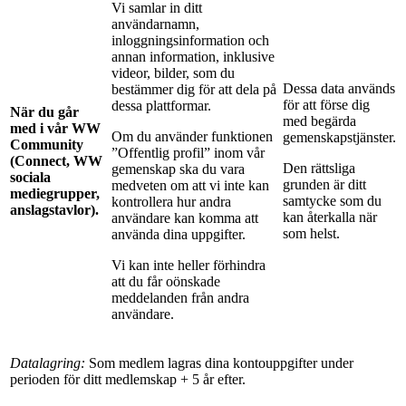
Vi samlar in ditt
användarnamn,
inloggningsinformation och
annan information, inklusive
videor, bilder, som du
Dessa data används
bestämmer dig för att dela på
för att förse dig
dessa plattformar.
När du går
med begärda
med i vår WW
Om du använder funktionen
gemenskapstjänster.
Community
”Offentlig profil” inom vår
(Connect, WW
Den rättsliga
gemenskap ska du vara
sociala
grunden är ditt
medveten om att vi inte kan
mediegrupper,
samtycke som du
kontrollera hur andra
anslagstavlor).
kan återkalla när
användare kan komma att
som helst.
använda dina uppgifter.
Vi kan inte heller förhindra
att du får oönskade
meddelanden från andra
användare.
Datalagring:
Som medlem lagras dina kontouppgifter under
perioden för ditt medlemskap + 5 år efter.