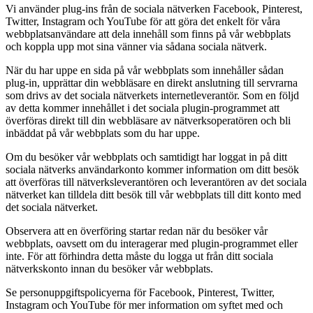
Vi använder plug-ins från de sociala nätverken Facebook, Pinterest,
Twitter, Instagram och YouTube för att göra det enkelt för våra
webbplatsanvändare att dela innehåll som finns på vår webbplats
och koppla upp mot sina vänner via sådana sociala nätverk.
När du har uppe en sida på vår webbplats som innehåller sådan
plug-in, upprättar din webbläsare en direkt anslutning till servrarna
som drivs av det sociala nätverkets internetleverantör. Som en följd
av detta kommer innehållet i det sociala plugin-programmet att
överföras direkt till din webbläsare av nätverksoperatören och bli
inbäddat på vår webbplats som du har uppe.
Om du besöker vår webbplats och samtidigt har loggat in på ditt
sociala nätverks användarkonto kommer information om ditt besök
att överföras till nätverksleverantören och leverantören av det sociala
nätverket kan tilldela ditt besök till vår webbplats till ditt konto med
det sociala nätverket.
Observera att en överföring startar redan när du besöker vår
webbplats, oavsett om du interagerar med plugin-programmet eller
inte. För att förhindra detta måste du logga ut från ditt sociala
nätverkskonto innan du besöker vår webbplats.
Se personuppgiftspolicyerna för Facebook, Pinterest, Twitter,
Instagram och YouTube för mer information om syftet med och