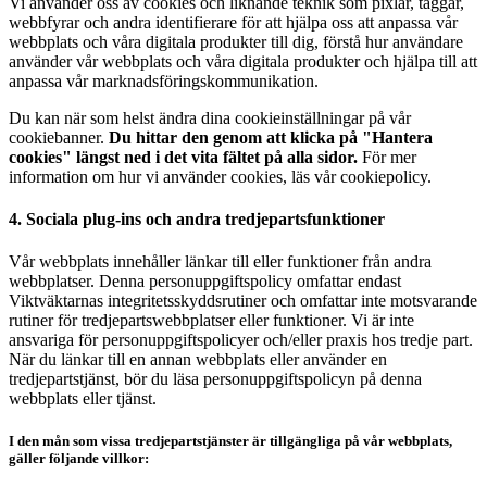
Vi använder oss av cookies och liknande teknik som pixlar, taggar,
webbfyrar och andra identifierare för att hjälpa oss att anpassa vår
webbplats och våra digitala produkter till dig, förstå hur användare
använder vår webbplats och våra digitala produkter och hjälpa till att
anpassa vår marknadsföringskommunikation.
Du kan när som helst ändra dina cookieinställningar på vår
cookiebanner.
Du hittar den genom att klicka på "Hantera
cookies" längst ned i det vita fältet på alla sidor.
För mer
information om hur vi använder cookies, läs vår cookiepolicy.
4. Sociala plug-ins och andra tredjepartsfunktioner
Vår webbplats innehåller länkar till eller funktioner från andra
webbplatser. Denna personuppgiftspolicy omfattar endast
Viktväktarnas integritetsskyddsrutiner och omfattar inte motsvarande
rutiner för tredjepartswebbplatser eller funktioner. Vi är inte
ansvariga för personuppgiftspolicyer och/eller praxis hos tredje part.
När du länkar till en annan webbplats eller använder en
tredjepartstjänst, bör du läsa personuppgiftspolicyn på denna
webbplats eller tjänst.
I den mån som vissa tredjepartstjänster är tillgängliga på vår webbplats,
gäller följande villkor: