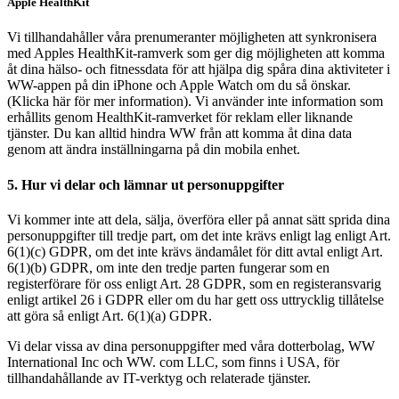
Apple HealthKit
Vi tillhandahåller våra prenumeranter möjligheten att synkronisera
med Apples HealthKit-ramverk som ger dig möjligheten att komma
åt dina hälso- och fitnessdata för att hjälpa dig spåra dina aktiviteter i
WW-appen på din iPhone och Apple Watch om du så önskar.
(Klicka här för mer information). Vi använder inte information som
erhållits genom HealthKit-ramverket för reklam eller liknande
tjänster. Du kan alltid hindra WW från att komma åt dina data
genom att ändra inställningarna på din mobila enhet.
5. Hur vi delar och lämnar ut personuppgifter
Vi kommer inte att dela, sälja, överföra eller på annat sätt sprida dina
personuppgifter till tredje part, om det inte krävs enligt lag enligt Art.
6(1)(c) GDPR, om det inte krävs ändamålet för ditt avtal enligt Art.
6(1)(b) GDPR, om inte den tredje parten fungerar som en
registerförare för oss enligt Art. 28 GDPR, som en registeransvarig
enligt artikel 26 i GDPR eller om du har gett oss uttrycklig tillåtelse
att göra så enligt Art. 6(1)(a) GDPR.
Vi delar vissa av dina personuppgifter med våra dotterbolag, WW
International Inc och WW. com LLC, som finns i USA, för
tillhandahållande av IT-verktyg och relaterade tjänster.