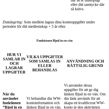
där så är tillämpligt
eller ditt samtycke där
så krävs.
Datalagring:
Som medlem lagras dina kontouppgifter under
perioden för ditt medlemskap + 5 år efter.
Funktionen Bjud in en vän
HUR VI
VILKA UPPGIFTER
SAMLAR IN
SOM SAMLAS IN
ANVÄNDNING OCH
OCH
ELLER
RÄTTSLIG GRUND
LAGRAR
BEHANDLAS
UPPGIFTER
Vi använder dessa
uppgifter för att ge dig
När du
länken Bjud in en vän. Om
använder
Vi behandlar din WW-
din länk används för att
funktionen
kontoinformation och
skapa ett kvalificerat WW-
”Bjud in en
länken Bjud in en vän.
konto är den aktiviteten