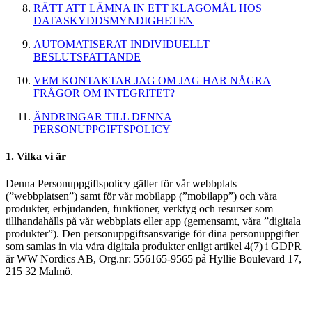
RÄTT ATT LÄMNA IN ETT KLAGOMÅL HOS
DATASKYDDSMYNDIGHETEN
AUTOMATISERAT INDIVIDUELLT
BESLUTSFATTANDE
VEM KONTAKTAR JAG OM JAG HAR NÅGRA
FRÅGOR OM INTEGRITET?
ÄNDRINGAR TILL DENNA
PERSONUPPGIFTSPOLICY
1. Vilka vi är
Denna Personuppgiftspolicy gäller för vår webbplats
(”webbplatsen”) samt för vår mobilapp (”mobilapp”) och våra
produkter, erbjudanden, funktioner, verktyg och resurser som
tillhandahålls på vår webbplats eller app (gemensamt, våra ”digitala
produkter”). Den personuppgiftsansvarige för dina personuppgifter
som samlas in via våra digitala produkter enligt artikel 4(7) i GDPR
är WW Nordics AB, Org.nr: 556165-9565 på Hyllie Boulevard 17,
215 32 Malmö.