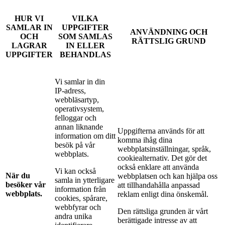
HUR VI
VILKA
SAMLAR IN
UPPGIFTER
ANVÄNDNING OCH
OCH
SOM SAMLAS
RÄTTSLIG GRUND
LAGRAR
IN ELLER
UPPGIFTER
BEHANDLAS
Vi samlar in din
IP-adress,
webbläsartyp,
operativsystem,
felloggar och
annan liknande
Uppgifterna används för att
information om ditt
komma ihåg dina
besök på vår
webbplatsinställningar, språk,
webbplats.
cookiealternativ. Det gör det
också enklare att använda
Vi kan också
När du
webbplatsen och kan hjälpa oss
samla in ytterligare
besöker vår
att tillhandahålla anpassad
information från
webbplats.
reklam enligt dina önskemål.
cookies, spårare,
webbfyrar och
Den rättsliga grunden är vårt
andra unika
berättigade intresse av att