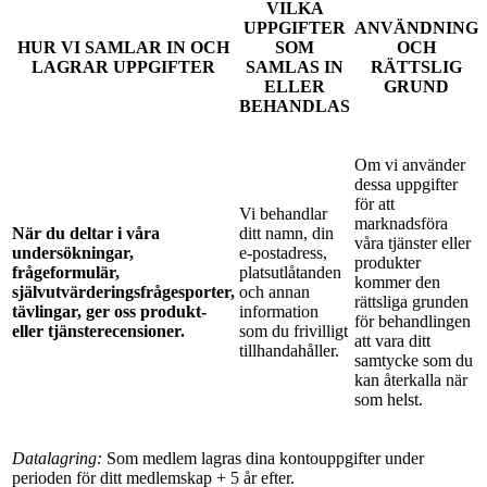
VILKA
UPPGIFTER
ANVÄNDNING
HUR VI SAMLAR IN OCH
SOM
OCH
LAGRAR UPPGIFTER
SAMLAS IN
RÄTTSLIG
ELLER
GRUND
BEHANDLAS
Om vi använder
dessa uppgifter
för att
Vi behandlar
marknadsföra
När du deltar i våra
ditt namn, din
våra tjänster eller
undersökningar,
e-postadress,
produkter
frågeformulär,
platsutlåtanden
kommer den
självutvärderingsfrågesporter,
och annan
rättsliga grunden
tävlingar, ger oss produkt-
information
för behandlingen
eller tjänsterecensioner.
som du frivilligt
att vara ditt
tillhandahåller.
samtycke som du
kan återkalla när
som helst.
Datalagring:
Som medlem lagras dina kontouppgifter under
perioden för ditt medlemskap + 5 år efter.