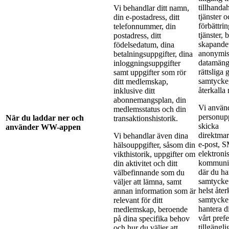
tillhandah
Vi behandlar ditt namn,
tjänster o
din e-postadress, ditt
förbättri
telefonnummer, din
tjänster,
postadress, ditt
skapande
födelsedatum, dina
anonymis
betalningsuppgifter, dina
datamäng
inloggningsuppgifter
rättsliga 
samt uppgifter som rör
samtycke,
ditt medlemskap,
återkalla 
inklusive ditt
abonnemangsplan, din
Vi använ
medlemsstatus och din
personupp
När du laddar ner och
transaktionshistorik.
skicka
använder WW-appen
direktmar
Vi behandlar även dina
e-post, 
hälsouppgifter, såsom din
elektroni
vikthistorik, uppgifter om
kommunik
din aktivitet och ditt
där du har
välbefinnande som du
samtycke
väljer att lämna, samt
helst åter
annan information som är
samtycke
relevant för ditt
hantera di
medlemskap, beroende
vårt pref
på dina specifika behov
tillgängli
och hur du väljer att