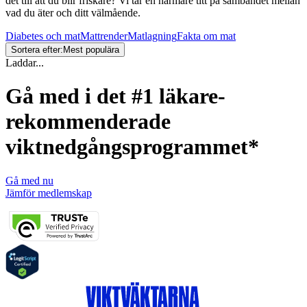
det till att du blir friskare? Vi tar en närmare titt på sambandet mellan
vad du äter och ditt välmående.
Diabetes och mat
Mattrender
Matlagning
Fakta om mat
Sortera efter:
Mest populära
Laddar...
Gå med i det #1 läkare-
rekommenderade
viktnedgångsprogrammet*
Gå med nu
Jämför medlemskap