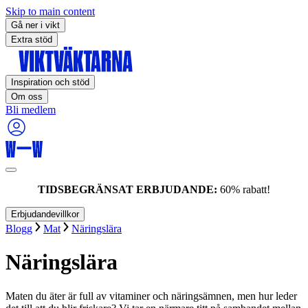
Skip to main content
Gå ner i vikt
Extra stöd
Inspiration och stöd
Om oss
Bli medlem
TIDSBEGRÄNSAT ERBJUDANDE:
60% rabatt!
Erbjudandevillkor
Blogg
Mat
Näringslära
Näringslära
Maten du äter är full av vitaminer och näringsämnen, men hur leder