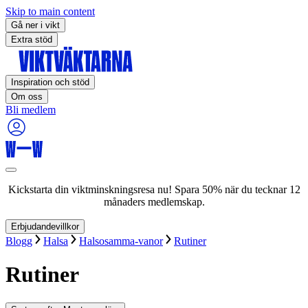
Skip to main content
Gå ner i vikt
Extra stöd
Inspiration och stöd
Om oss
Bli medlem
Kickstarta din viktminskningsresa nu! Spara 50% när du tecknar 12
månaders medlemskap.
Erbjudandevillkor
Blogg
Halsa
Halsosamma-vanor
Rutiner
Rutiner