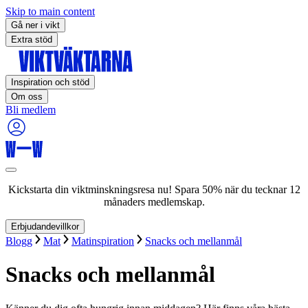
Skip to main content
Gå ner i vikt
Extra stöd
Inspiration och stöd
Om oss
Bli medlem
Kickstarta din viktminskningsresa nu! Spara 50% när du tecknar 12
månaders medlemskap.
Erbjudandevillkor
Blogg
Mat
Matinspiration
Snacks och mellanmål
Snacks och mellanmål